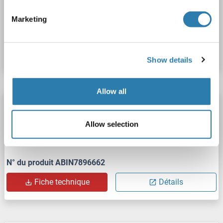
PLN
Origine: Humain
Hôte: Bacteria
Recombinant
Marketing
N° du produit ABIN7818149
Fiche technique
Détails
Show details
Allow all
Phospholamban Protein (PLN) (GST tag)
PLN
Origine: Humain
Hôte: Escherichia coli (E. coli)
Allow selection
Recombinant
SDS, WB, Imm, ELISA
N° du produit ABIN7896662
Fiche technique
Détails