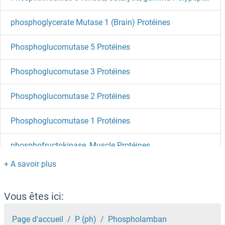
phosphoglycerate Mutase 1 (Brain) Protéines
Phosphoglucomutase 5 Protéines
Phosphoglucomutase 3 Protéines
Phosphoglucomutase 2 Protéines
Phosphoglucomutase 1 Protéines
phosphofructokinase, Muscle Protéines
phosphoenolpyruvate Carboxykinase 1 (Soluble) Protéines
PHOSPHO2 Protéines
Vous êtes ici:
PHOSPHO1 Protéines
Page d'accueil
P (ph)
Phospholamban