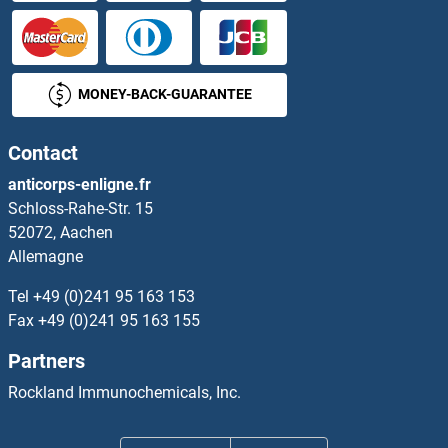
Phospholipase D4 Protéines
phosphoribosyl Pyrophosphate Synthetase 1 Protéines
MONEY-BACK-GUARANTEE
Phosphorylase, Glycogen, Muscle Protéines
Contact
PHOX2A Protéines
anticorps-enligne.fr
Schloss-Rahe-Str. 15
PHOX2B Protéines
52072, Aachen
Allemagne
PHPT1 Protéines
Tel
+49 (0)241 95 163 153
PHTF1 Protéines
Fax
+49 (0)241 95 163 155
Partners
PHTF2 Protéines
Rockland Immunochemicals, Inc.
PHYH Protéines