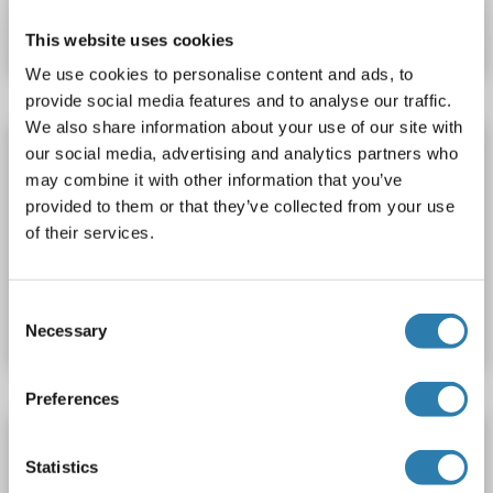
Fiche technique
Détails
This website uses cookies
We use cookies to personalise content and ads, to
provide social media features and to analyse our traffic.
We also share information about your use of our site with
Phospholamban Protein (PLN)
our social media, advertising and analytics partners who
may combine it with other information that you’ve
PLN
Origine: Souris
Hôte: Escherichia coli (E. coli)
provided to them or that they’ve collected from your use
Recombinant
SDS, WB
of their services.
N° du produit ABIN6382043
Consent
Fiche technique
Détails
Necessary
Selection
Preferences
Phospholamban Protein (PLN) (AA 1-52) (GST
tag)
Statistics