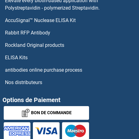
Elevate every biotin-based application with
Polystreptavidin - polymerized Streptavidin.
PHLDA3 Protéines
AccuSignal™ Nuclease ELISA Kit
Phospholipase B Protéines
Rabbit RFP Antibody
Phospholipase C beta 1 Protéines
Rockland Original products
Phospholipase C beta 2 Protéines
ELISA Kits
antibodies online purchase process
Phospholipase C beta 4 Protéines
Nos distributeurs
Phospholipase C delta 3 Protéines
Options de Paiement
Phospholipase C gamma 1 Protéines
BON DE COMMANDE
Phospholipase C gamma 2 Protéines
Phospholipase D2 Protéines