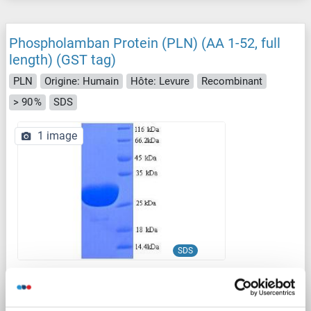
Phospholamban Protein (PLN) (AA 1-52, full
length) (GST tag)
PLN
Origine: Humain
Hôte: Levure
Recombinant
> 90 %
SDS
1 image
SDS
N° du produit ABIN5713740