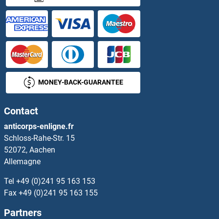
PPP2R4 Kits ELISA
PPP3R1 Kits ELISA
PPRC1 Kits ELISA
PPT1 Kits ELISA
MONEY-BACK-GUARANTEE
PPT2 Kits ELISA
Contact
PPWD1 Kits ELISA
anticorps-enligne.fr
Schloss-Rahe-Str. 15
PPY Kits ELISA
52072, Aachen
Allemagne
PQBP1 Kits ELISA
Tel
+49 (0)241 95 163 153
PRAF2 Kits ELISA
Fax
+49 (0)241 95 163 155
Partners
PRAM1 Kits ELISA