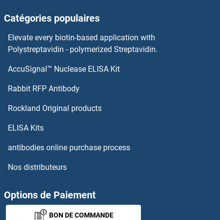
PPARA Kits ELISA
Catégories populaires
PPAP2A Kits ELISA
Elevate every biotin-based application with
Polystreptavidin - polymerized Streptavidin.
PP5 Kits ELISA
AccuSignal™ Nuclease ELISA Kit
PPP1R14B Kits ELISA
Rabbit RFP Antibody
PPP1R14C Kits ELISA
Rockland Original products
PPP1R1A Kits ELISA
ELISA Kits
antibodies online purchase process
PPP1R9B Kits ELISA
Nos distributeurs
PPP2CA Kits ELISA
Options de Paiement
PPP2R1A Kits ELISA
BON DE COMMANDE