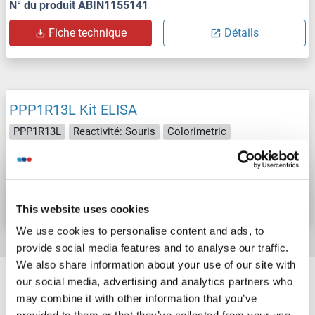
N° du produit ABIN1155141
Fiche technique
Détails
PPP1R13L Kit ELISA
PPP1R13L
Reactivité: Souris
Colorimetric
N° du produit ABIN1155142
Fiche technique
Détails
This website uses cookies
We use cookies to personalise content and ads, to
provide social media features and to analyse our traffic.
We also share information about your use of our site with
Target information, Synonyms, Latest
our social media, advertising and analytics partners who
references
may combine it with other information that you’ve