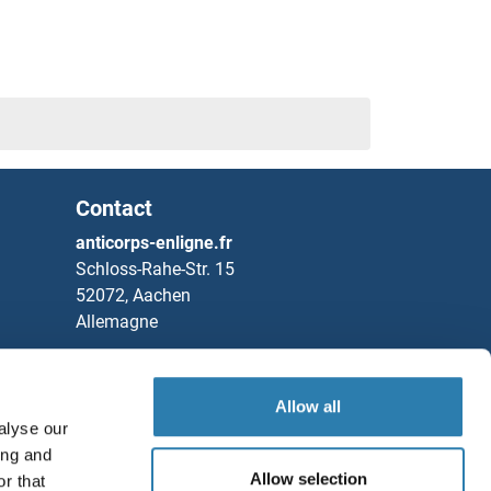
Contact
anticorps-enligne.fr
Schloss-Rahe-Str. 15
52072, Aachen
Allemagne
Tel
+49 (0)241 95 163 153
Fax
+49 (0)241 95 163 155
Allow all
alyse our
Partners
ing and
Rockland Immunochemicals, Inc.
Allow selection
r that