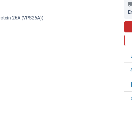
E
rotein 26A (VPS26A))