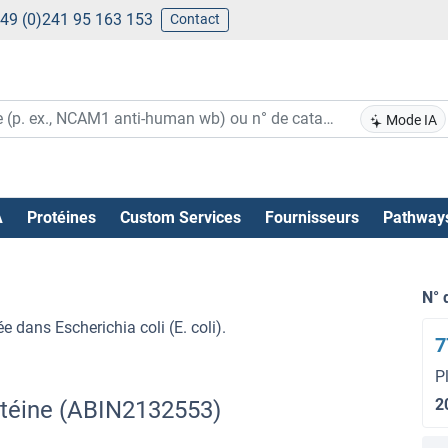
49 (0)241 95 163 153
Contact
Mode IA
A
Protéines
Custom Services
Fournisseurs
Pathway
N° 
dans Escherichia coli (E. coli).
7
P
2
téine (ABIN2132553)