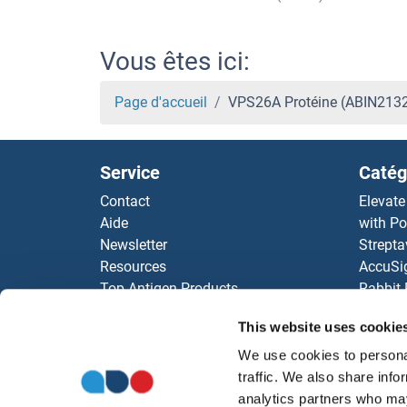
Vous êtes ici:
Page d'accueil
VPS26A Protéine (ABIN213
Service
Catég
Contact
Elevate
Aide
with Po
Newsletter
Strepta
Resources
AccuSi
Top Antigen Products
Rabbit
Sitemap
Rocklan
This website uses cookie
ELISA K
antibod
We use cookies to personal
Nos dis
traffic. We also share info
analytics partners who may