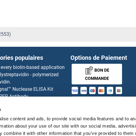
2553)
ories populaires
Options de Paiement
 every biotin-based application
BON DE
lystreptavidin - polymerized
COMMANDE
vidin.
gnal™ Nuclease ELISA Kit
 RFP Antibody
MONEY-BACK-
d Original products
s
its
GUARANTEE
ies online purchase process
ise content and ads, to provide social media features and to an
tributeurs
rmation about your use of our site with our social media, advertis
 combine it with other information that you’ve provided to them o