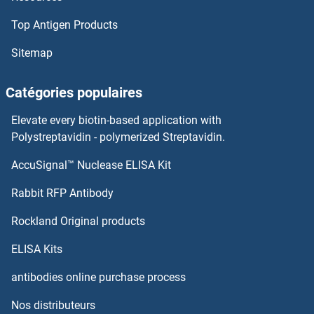
Top Antigen Products
RAI1 Protéines
Sitemap
RAGE Protéines
Catégories populaires
RAG2 Protéines
Elevate every biotin-based application with
RAG1 Protéines
Polystreptavidin - polymerized Streptavidin.
AccuSignal™ Nuclease ELISA Kit
RAF1 Protéines
Rabbit RFP Antibody
RANBP6 Protéines
Rockland Original products
RANGAP1 Protéines
ELISA Kits
RANGRF Protéines
antibodies online purchase process
Nos distributeurs
Rap Guanine Nucleotide Exchange Factor (GEF) 1 Protéines