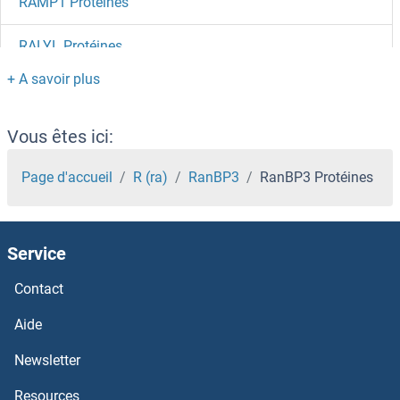
RAMP1 Protéines
RALYL Protéines
Raly Protéines
RALGPS2 Protéines
Vous êtes ici:
RALGPS1 Protéines
Page d'accueil
R (ra)
RanBP3
RanBP3 Protéines
RALGDS Protéines
Service
RALBP1 Protéines
Contact
rala Protéines
Aide
Ral GTPase Activating Protein, alpha Subunit 1 (Catalytic) Protéines
Newsletter
Resources
RAI2 Protéines