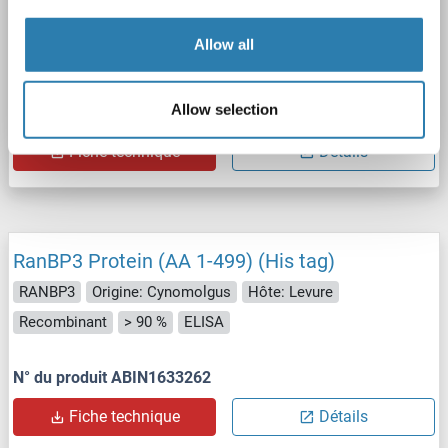
WB
Allow all
Allow selection
N° du produit ABIN2730456
Fiche technique
Détails
RanBP3 Protein (AA 1-499) (His tag)
RANBP3
Origine: Cynomolgus
Hôte: Levure
Recombinant
> 90 %
ELISA
N° du produit ABIN1633262
Fiche technique
Détails