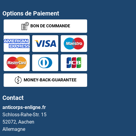
RAP1 Protéines
Options de Paiement
BON DE COMMANDE
RAP1 GTPase Activating Protein Protéines
RAP1A Protéines
RAP1B Protéines
RAP1GAP2 Protéines
MONEY-BACK-GUARANTEE
RAP1GDS1 Protéines
Contact
RAP2A Protéines
anticorps-enligne.fr
Schloss-Rahe-Str. 15
RAP2B Protéines
52072, Aachen
Allemagne
RAP2C Protéines