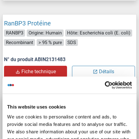
RanBP3 Protéine
RANBP3
Origine: Humain
Hôte: Escherichia coli (E. coli)
Recombinant
> 95 % pure
SDS
N° du produit ABIN2131483
Fiche technique
Détails
RanBP3 Protein (AA 101-244) (DYKDDDDK
This website uses cookies
Tag)
We use cookies to personalise content and ads, to
RANBP3
Origine: Humain
Hôte: Escherichia coli (E. coli)
provide social media features and to analyse our traffic.
We also share information about your use of our site with
Recombinant
our social media, advertising and analytics partners who