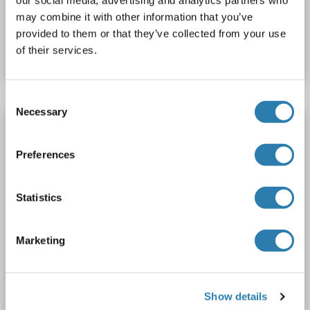
may combine it with other information that you’ve
N° du produit ABIN7890138
provided to them or that they’ve collected from your use
Fiche technique
Détails
of their services.
Consent
Necessary
Selection
RanBP3 Protein (Myc-DYKDDDDK Tag)
RANBP3
Origine: Humain
Hôte: HEK-293 Cells
Preferences
Recombinant
> 80 % as determined by SDS-PAGE and Coomassie blue staining
AbP, STD
Statistics
1 image
Marketing
Show details