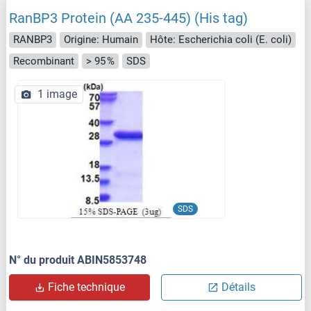
RanBP3 Protein (AA 235-445) (His tag)
RANBP3
Origine: Humain
Hôte: Escherichia coli (E. coli)
Recombinant
> 95 %
SDS
1 image
SDS
N° du produit ABIN5853748
Fiche technique
Détails