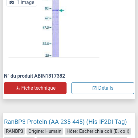
1 image
N° du produit ABIN1317382
Fiche technique
Détails
RanBP3 Protein (AA 235-445) (His-IF2DI Tag)
RANBP3
Origine: Humain
Hôte: Escherichia coli (E. coli)