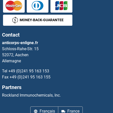
RGS4 Kits ELISA
RGS6 Kits ELISA
MONEY-BACK-GUARANTEE
RGS7 Kits ELISA
Contact
Rh Family C Glycoprotein Kits ELISA
anticorps-enligne.fr
Schloss-Rahe-Str. 15
RHAG Kits ELISA
52072, Aachen
Allemagne
RHBG Kits ELISA
Tel
+49 (0)241 95 163 153
RHD Kits ELISA
Fax
+49 (0)241 95 163 155
Partners
RHEBL1 Kits ELISA
Rockland Immunochemicals, Inc.
RHNO1 Kits ELISA
Français
France
Rho-related GTP-binding protein Kits ELISA