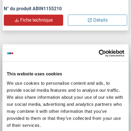
N° du produit ABIN1155210
Fiche technique
Détails
RGMA Kit ELISA
RGMA
Reactivité: Souris
Colorimetric
This website uses cookies
N° du produit ABIN1573781
We use cookies to personalise content and ads, to
Fiche technique
Détails
provide social media features and to analyse our traffic.
We also share information about your use of our site with
our social media, advertising and analytics partners who
may combine it with other information that you’ve
provided to them or that they’ve collected from your use
RGMA Kit ELISA
of their services.
RGMA
Reactivité: Humain
Colorimetric