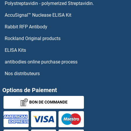
Retinoic Acid Receptor beta Kits ELISA
Polystreptavidin - polymerized Streptavidin.
AccuSignal™ Nuclease ELISA Kit
Retinoic Acid Receptor alpha Kits ELISA
Rabbit RFP Antibody
RGMB Kits ELISA
Rockland Original products
RGS Kits ELISA
ELISA Kits
RGS1 Kits ELISA
antibodies online purchase process
Nos distributeurs
RGS10 Kits ELISA
RGS19 Kits ELISA
Options de Paiement
BON DE COMMANDE
RGS2 Kits ELISA
RGS3 Kits ELISA