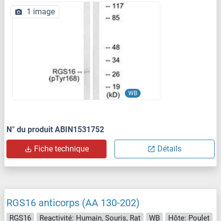
1 image
WB
N° du produit ABIN1531752
Fiche technique
Détails
RGS16 anticorps (AA 130-202)
RGS16
Reactivité: Humain, Souris, Rat
WB
Hôte: Poulet