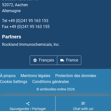
52072, Aachen
Allemagne
Rh Family C Glycoprotein Anticorps
Tel
+49 (0)241 95 163 153
RHAG Anticorps
Fax
+49 (0)241 95 163 155
Partners
RHBDD1 Anticorps
Rockland Immunochemicals, Inc.
RHBDF1 Anticorps
Français
France
RHBDF2 Anticorps
RHBDL1 Anticorps
À propos
Mentions légales
Protection des données
Cookie Settings
Conditions générales
RHBDL2 Anticorps
© antibodies-online 2026
RHBG Anticorps
Sauvegarder / Partager
Chat with us!