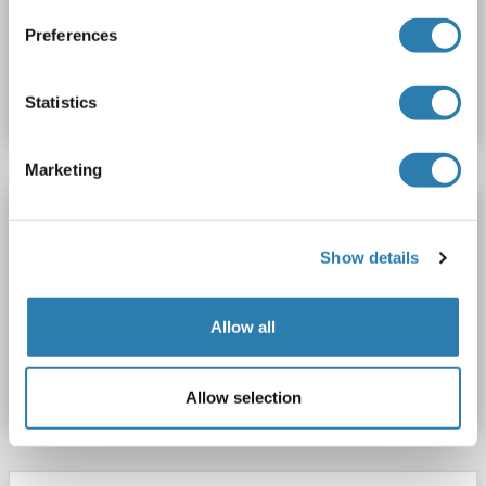
Preferences
N° du produit ABIN7182611
Fiche technique
Détails
Statistics
Marketing
RGS16 anticorps (pTyr168)
RGS16
Reactivité: Humain
WB, ELISA
Hôte: Lapin
Show details
Polyclonal
unconjugated
Allow all
N° du produit ABIN7182612
Fiche technique
Détails
Allow selection