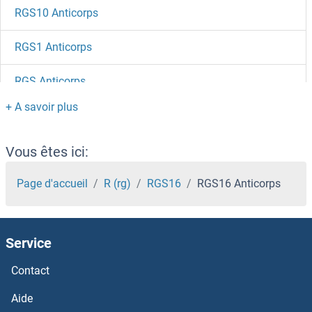
RGS10 Anticorps
RGS1 Anticorps
RGS Anticorps
RGPD5 Anticorps
RGMB Anticorps
Vous êtes ici:
RGMA Anticorps
Page d'accueil
R (rg)
RGS16
RGS16 Anticorps
RGL3 Anticorps
Service
RGL2 Anticorps
Contact
RGL1 Anticorps
Aide