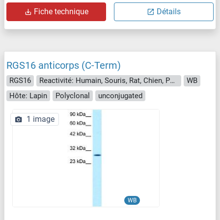
Fiche technique
Détails
RGS16 anticorps (C-Term)
RGS16
Reactivité: Humain, Souris, Rat, Chien, Porc, Boeuf (Vache), Cheval
WB
Hôte: Lapin
Polyclonal
unconjugated
1 image
WB