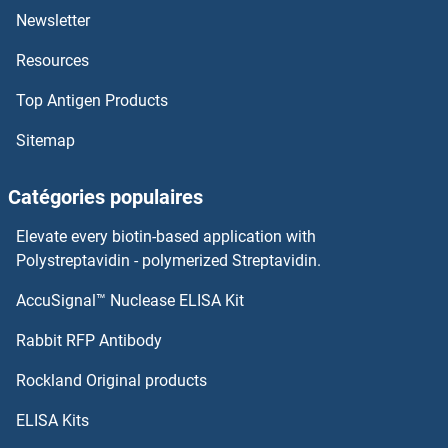
RGC32 Anticorps
Newsletter
Resources
RG9MTD3 Anticorps
Top Antigen Products
RG9MTD2 Anticorps
Sitemap
RG9MTD1 Anticorps
Catégories populaires
RFXAP Anticorps
Elevate every biotin-based application with
RFXANK Anticorps
Polystreptavidin - polymerized Streptavidin.
AccuSignal™ Nuclease ELISA Kit
RFX8 Anticorps
Rabbit RFP Antibody
RGS17 Anticorps
Rockland Original products
RGS18 Anticorps
ELISA Kits