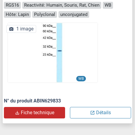
RGS16
Reactivité: Humain, Souris, Rat, Chien
WB
Hôte: Lapin
Polyclonal
unconjugated
1 image
WB
N° du produit ABIN629833
Fiche technique
Détails