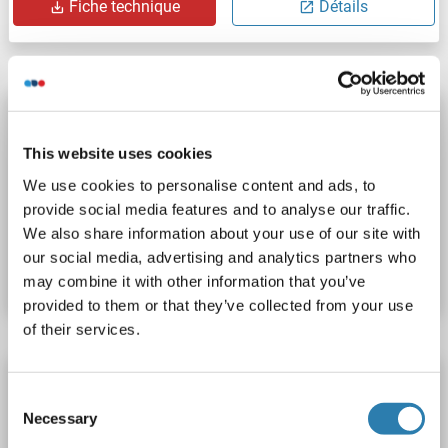
Fiche technique
Détails
RGS16 anticorps (AA 23-53)
RGS16
Reactivité: Humain
WB, IHC, ELISA
Hôte: Lapin
This website uses cookies
Polyclonal
unconjugated
We use cookies to personalise content and ads, to
provide social media features and to analyse our traffic.
N° du produit ABIN2578965
We also share information about your use of our site with
our social media, advertising and analytics partners who
Fiche technique
Détails
may combine it with other information that you’ve
provided to them or that they’ve collected from your use
of their services.
RGS16 anticorps (Tyr168)
Consent
RGS16
Reactivité: Humain
IHC, ELISA, IF
Hôte: Lapin
Necessary
Selection
Polyclonal
unconjugated