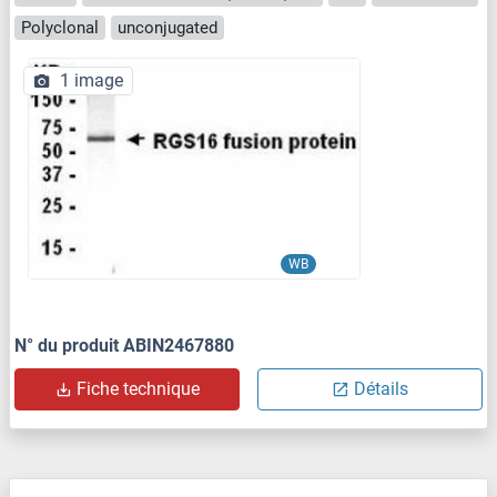
Polyclonal
unconjugated
1 image
WB
N° du produit ABIN2467880
Fiche technique
Détails