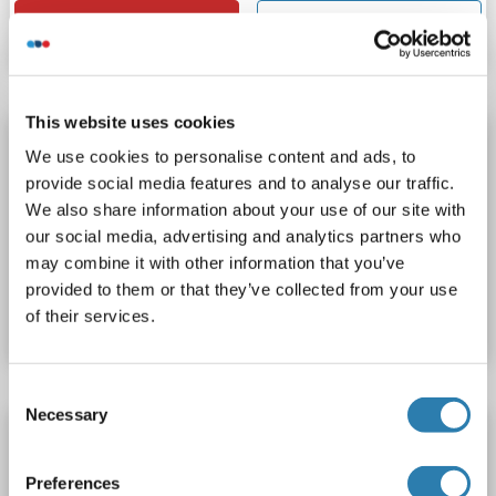
Fiche technique
Détails
This website uses cookies
RPP40 anticorps (AA 49-258)
We use cookies to personalise content and ads, to
RPP40
Reactivité: Humain
WB
Hôte: Lapin
Polyclonal
provide social media features and to analyse our traffic.
unconjugated
We also share information about your use of our site with
our social media, advertising and analytics partners who
may combine it with other information that you’ve
N° du produit ABIN2627708
provided to them or that they’ve collected from your use
Fiche technique
Détails
of their services.
Consent
Necessary
Selection
RPP40 anticorps (AA 91-259)
RPP40
Reactivité: Rat
WB
Hôte: Lapin
Polyclonal
Preferences