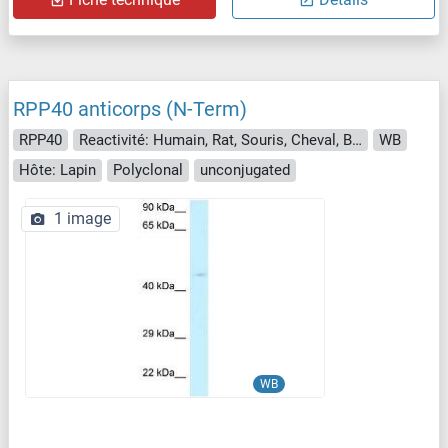
RPP40 anticorps (N-Term)
RPP40
Reactivité: Humain, Rat, Souris, Cheval, Boeuf (Vache), Chien, Cobaye, Porc
WB
Hôte: Lapin
Polyclonal
unconjugated
1 image
WB