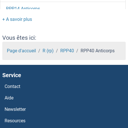
RPP14 Anticorps
RPN1 Anticorps
RPLP2 Anticorps
Vous êtes ici:
RPLP1 Anticorps
Page d'accueil
R (rp)
RPP40
RPP40 Anticorps
RPLP0 Anticorps
Service
RPL9 Anticorps
Contact
RPL8 Anticorps
Aide
RPL7L1 Anticorps
Newsletter
Resources
RPL7A Anticorps