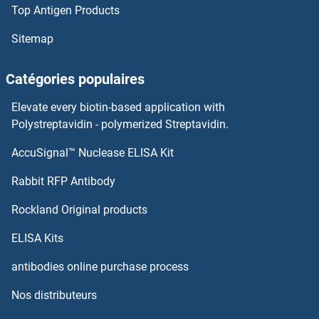
Top Antigen Products
RPL7 Anticorps
Sitemap
RPL6 Anticorps
Catégories populaires
RPL41 Anticorps
Elevate every biotin-based application with
RPL3L Anticorps
Polystreptavidin - polymerized Streptavidin.
AccuSignal™ Nuclease ELISA Kit
RPL39L Anticorps
Rabbit RFP Antibody
RPRD1A Anticorps
Rockland Original products
RPRD1B Anticorps
ELISA Kits
RPS10 Anticorps
antibodies online purchase process
Nos distributeurs
RPS11 Anticorps