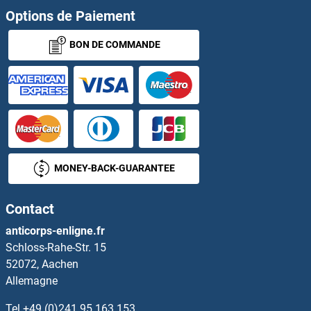
RPS12 Anticorps
Options de Paiement
BON DE COMMANDE
RPS13 Anticorps
RPS14 Anticorps
RPS15 Anticorps
RPS15A Anticorps
MONEY-BACK-GUARANTEE
RPS16 Anticorps
Contact
RPS17 Anticorps
anticorps-enligne.fr
Schloss-Rahe-Str. 15
RPS17L Anticorps
52072, Aachen
Allemagne
RPS18 Anticorps
Tel
+49 (0)241 95 163 153