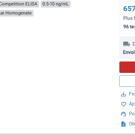
Competition ELISA
0.5-10 ng/mL
657
ssue Homogenate
Plus 
96 te
D
Envoi
Fi
Aj
Po
Ob