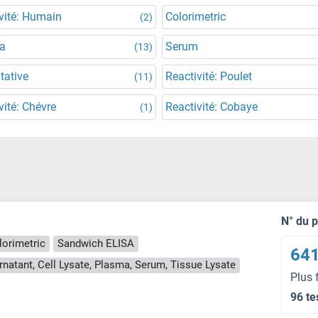
vité: Humain
Colorimetric
(2)
a
Serum
(13)
tative
Reactivité: Poulet
(11)
vité: Chévre
Reactivité: Cobaye
(1)
N° du 
lorimetric
Sandwich ELISA
641
rnatant, Cell Lysate, Plasma, Serum, Tissue Lysate
Plus 
96 te