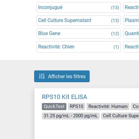
Inconjugué
Reacti
(13)
Cell Culture Supernatant
Plasm
(13)
Blue Gene
Quanti
(12)
Reactivité: Chien
Reacti
(1)
Afficher les filtres
RPS10 Kit ELISA
QuickTest
RPS10
Reactivité: Humain
Co
31.25 pg/mL - 2000 pg/mL
Cell Culture Supe