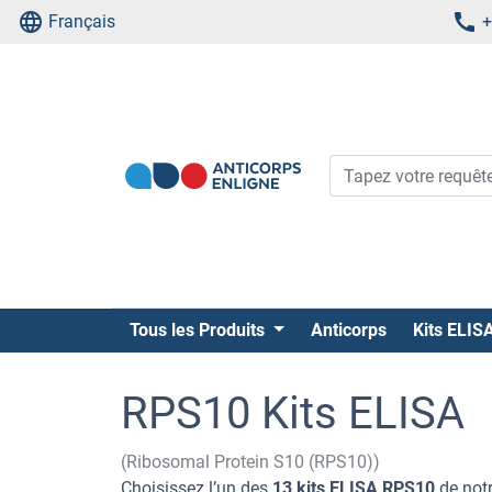
Français
+
Tous les Produits
Anticorps
Kits ELIS
RPS10 Kits ELISA
(Ribosomal Protein S10 (RPS10))
Choisissez l’un des
13 kits ELISA RPS10
de notr