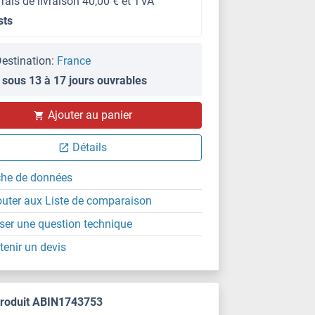
frais de livraison 40,00 € et TVA
sts
estination:
France
 sous 13 à 17 jours ouvrables
Ajouter au panier
Détails
che de données
outer aux Liste de comparaison
ser une question technique
tenir un devis
produit ABIN1743753