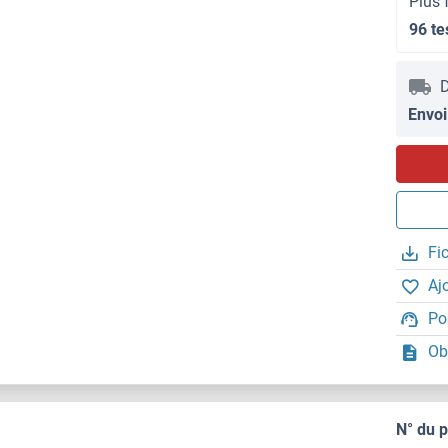
Plus 
96 te
D
Envoi
Fi
Aj
Po
Ob
N° du 