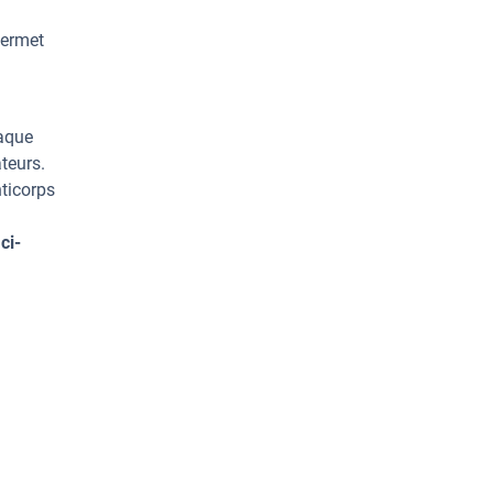
permet
haque
teurs.
ticorps
ci-