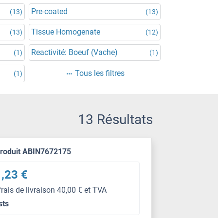
Pre-coated
(13)
(13)
Tissue Homogenate
(13)
(12)
Reactivité: Boeuf (Vache)
(1)
(1)
Tous les filtres
(1)
13 Résultats
produit ABIN7672175
,23 €
frais de livraison 40,00 € et TVA
sts