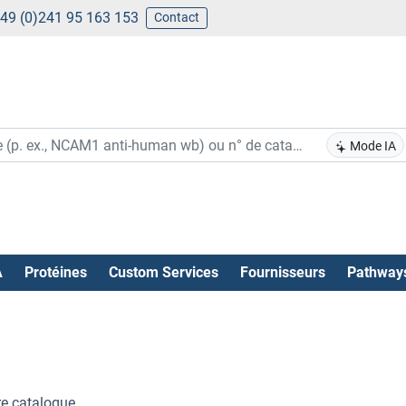
49 (0)241 95 163 153
Contact
Mode IA
A
Protéines
Custom Services
Fournisseurs
Pathway
e catalogue .