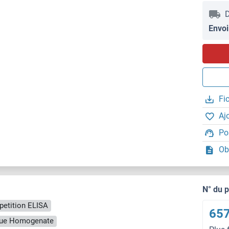
D
Envoi
Fi
Aj
Po
Ob
N° du 
etition ELISA
657
ssue Homogenate