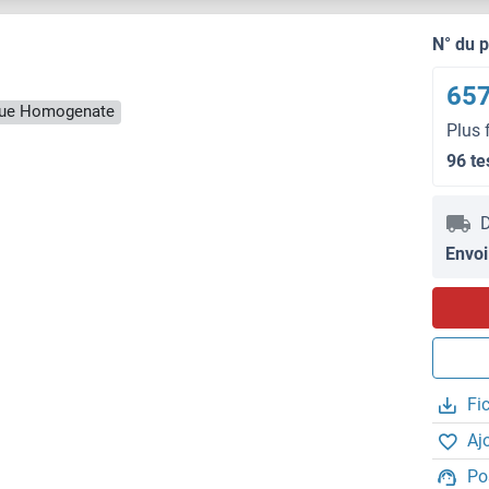
N° du 
657
ssue Homogenate
Plus 
96 te
D
Envoi
Fi
Aj
Po