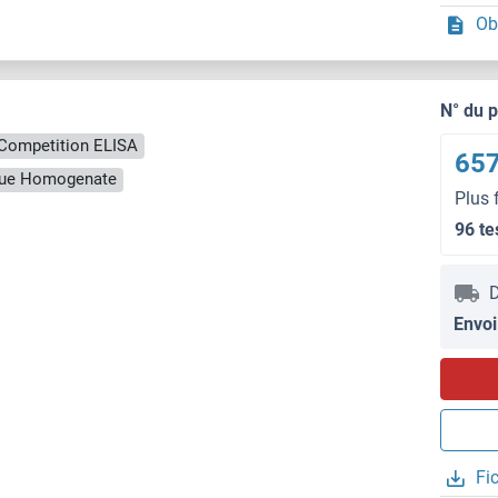
Ob
N° du 
Competition ELISA
657
ssue Homogenate
Plus 
96 te
D
Envoi
Fi