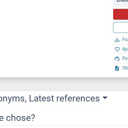
Envoi
Fi
Aj
Po
Ob
onyms, Latest references
re chose?