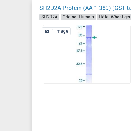
SH2D2A Protein (AA 1-389) (GST t
SH2D2A
Origine: Humain
Hôte: Wheat ge
1 image