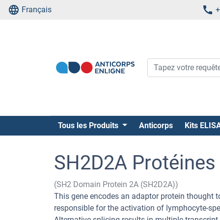
Français
+
Tous les Produits
Anticorps
Kits ELIS
SH2D2A Protéines
(SH2 Domain Protein 2A (SH2D2A))
This gene encodes an adaptor protein thought to 
responsible for the activation of lymphocyte-spe
Alternative splicing results in multiple transcrip