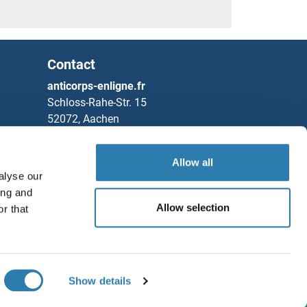
Contact
anticorps-enligne.fr
Schloss-Rahe-Str. 15
52072, Aachen
Allemagne
Tel
+49 (0)241 95 163 153
Allow all
alyse our
Fax
+49 (0)241 95 163 155
ing and
Partners
Allow selection
r that
Sauvegarder / Partager
Rockland Immunochemicals, Inc.
Chat with us!
Show details