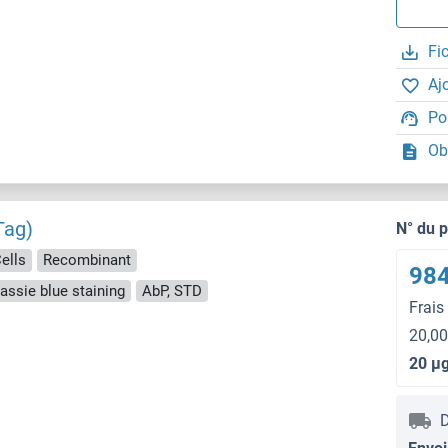
Fi
Aj
Po
Ob
Tag)
N° du 
ells
Recombinant
984
ssie blue staining
AbP, STD
Frais
20,00
20 μ
D