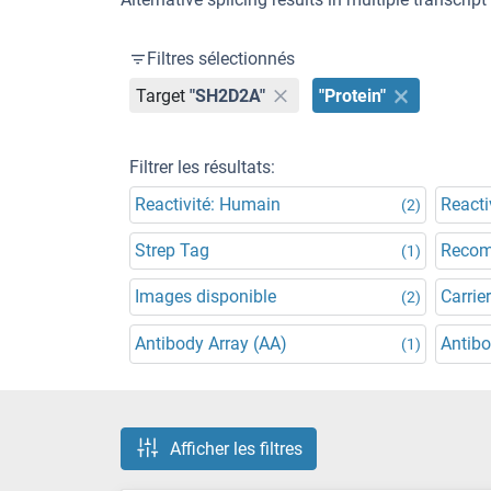
Filtres sélectionnés
Target
"SH2D2A"
"Protein"
Filtrer les résultats:
Reactivité: Humain
Reacti
(2)
Strep Tag
Recom
(1)
Images disponible
Carrier
(2)
Antibody Array (AA)
Antibo
(1)
Afficher les filtres