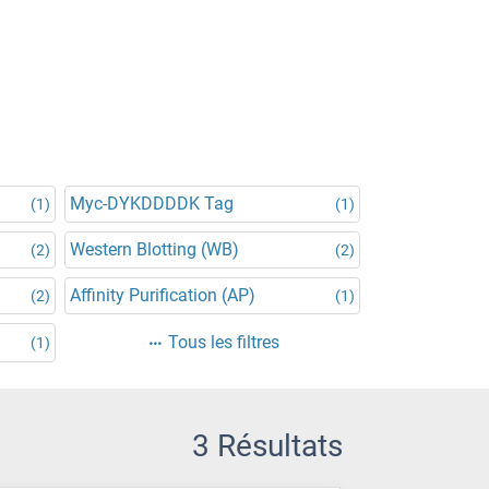
Myc-DYKDDDDK Tag
(1)
(1)
Western Blotting (WB)
(2)
(2)
Affinity Purification (AP)
(2)
(1)
Tous les filtres
(1)
3 Résultats