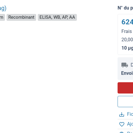
ag)
N° du 
rm
Recombinant
ELISA, WB, AP, AA
624
Frais
20,00
10 μ
D
Envoi
Fi
Aj