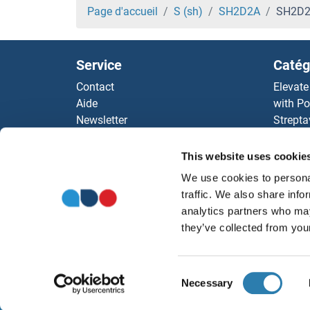
SGPP2 Protéines
Page d'accueil
S (sh)
SH2D2A
SH2D2A
SGPP1 Protéines
Service
Catég
SGPL1 Protéines
Contact
Elevate
Aide
with Po
SGK3 Protéines
Newsletter
Strepta
Resources
AccuSi
SGK196 Protéines
Top Antigen Products
Rabbit
This website uses cookie
Sitemap
Rocklan
SGIP1 Protéines
We use cookies to personal
ELISA K
traffic. We also share info
antibod
SGF29 Protéines
analytics partners who may
Nos dis
they’ve collected from your
SGCZ Protéines
Consent
SGCG Protéines
Necessary
Selection