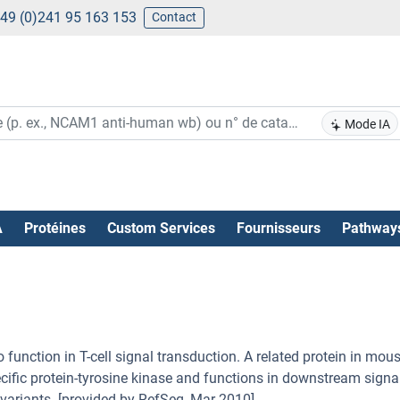
49 (0)241 95 163 153
Contact
Mode IA
A
Protéines
Custom Services
Fournisseurs
Pathway
function in T-cell signal transduction. A related protein in mous
cific protein-tyrosine kinase and functions in downstream signa
t variants. [provided by RefSeq, Mar 2010].