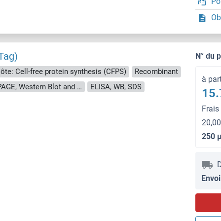
Po
Ob
Tag)
N° du 
ôte: Cell-free protein synthesis (CFPS)
Recombinant
à par
approximately 70-80 % as determined by SDS PAGE, Western Blot and analytical SEC (HPLC).
ELISA, WB, SDS
15.
Frais
20,00
250 
D
Envoi