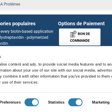
SH3BP5 Protéines
 Protéines
SH3D19 Protéines
ories populaires
Options de Paiement
SH3G2 Protéines
 every biotin-based application
BON DE
lystreptavidin - polymerized
SH3GL1 Protéines
COMMANDE
vidin.
gnal™ Nuclease ELISA Kit
SH3GL3 Protéines
 RFP Antibody
s
MONEY-BACK-
d Original products
SH3GLB1 Protéines
ise content and ads, to provide social media features and to an
its
GUARANTEE
rmation about your use of our site with our social media, advertis
ies online purchase process
SH3GLB2 Protéines
 combine it with other information that you’ve provided to them o
tributeurs
 use of their services.
SH3KBP1 Protéines
Français
France
SH3PXD2B Protéines
Preferences
Statistics
Marketing