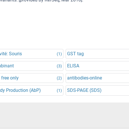
vité: Souris
GST tag
(1)
binant
ELISA
(3)
 free only
antibodies-online
(2)
dy Production (AbP)
SDS-PAGE (SDS)
(1)