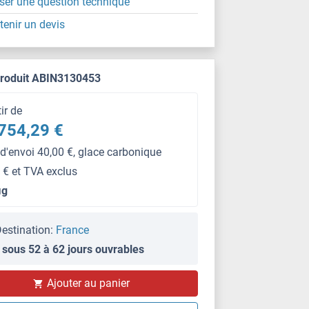
ser une question technique
tenir un devis
produit ABIN3130453
tir de
754,29 €
 d'envoi 40,00 €, glace carbonique
 € et TVA exclus
μg
estination:
France
 sous 52 à 62 jours ouvrables
Ajouter au panier