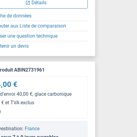
Détails
che de données
outer aux Liste de comparaison
ser une question technique
tenir un devis
produit ABIN2731961
,00 €
 d'envoi 40,00 €, glace carbonique
 € et TVA exclus
g
estination:
France