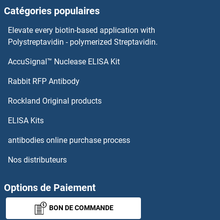
Catégories populaires
SH3BP2 Protéines
Elevate every biotin-based application with
SH3BP1 Protéines
Polystreptavidin - polymerized Streptavidin.
AccuSignal™ Nuclease ELISA Kit
SH3BGRL3 Protéines
Rabbit RFP Antibody
SHC4 Protéines
Rockland Original products
SHCBP1 Protéines
ELISA Kits
SHD Protéines
antibodies online purchase process
Nos distributeurs
SHF Protéines
SHISA2 Protéines
Options de Paiement
BON DE COMMANDE
SHISA3 Protéines