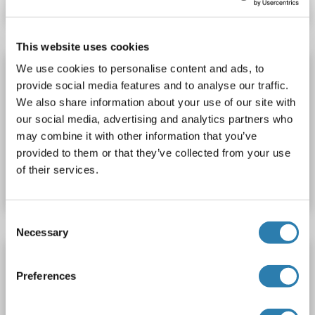
This website uses cookies
SHC3 Protein (AA 1-594) (His tag)
We use cookies to personalise content and ads, to
provide social media features and to analyse our traffic.
SHC3
Origine: Rat
Hôte: Levure
Recombinant
> 90 %
We also share information about your use of our site with
ELISA
our social media, advertising and analytics partners who
may combine it with other information that you’ve
N° du produit ABIN7586153
provided to them or that they’ve collected from your use
of their services.
Fiche technique
Détails
Consent
Necessary
Selection
SHC3 Protein (GST tag)
Preferences
SHC3
Origine: Humain
Hôte: Escherichia coli (E. coli)
Recombinant
WB, SDS, Imm, ELISA