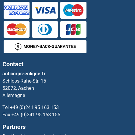
SHISA4 Protéines
SHISA5 Protéines
Shisa9 Protéines
MONEY-BACK-GUARANTEE
SHMT1 Protéines
Contact
SHMT2 Protéines
anticorps-enligne.fr
Schloss-Rahe-Str. 15
SHoc2/Sur8 Protéines
52072, Aachen
Allemagne
Shootin-1 Protéines
Tel
+49 (0)241 95 163 153
SHOX Protéines
Fax
+49 (0)241 95 163 155
Partners
SHOX2 Protéines