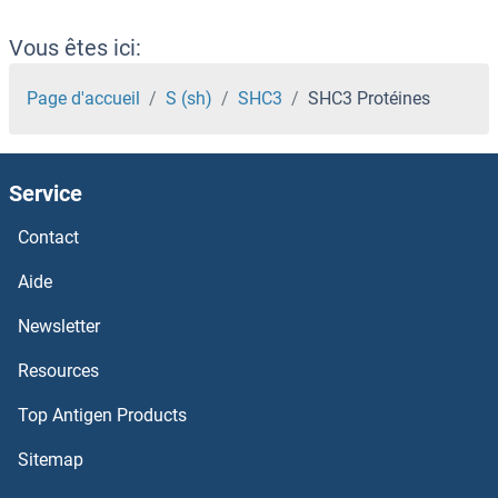
SH3KBP1 Protéines
Vous êtes ici:
SH3GLB2 Protéines
Page d'accueil
S (sh)
SHC3
SHC3 Protéines
SH3GLB1 Protéines
Service
SH3GL3 Protéines
Contact
SH3GL1 Protéines
Aide
SH3G2 Protéines
Newsletter
Resources
SH3D19 Protéines
Top Antigen Products
SH3BP5 Protéines
Sitemap
SH3BP4 Protéines