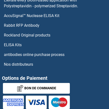
Elevate every biotin-based application with
SHC1 Anticorps
Polystreptavidin - polymerized Streptavidin.
AccuSignal™ Nuclease ELISA Kit
SHBG Anticorps
Rabbit RFP Antibody
SHOX2 Anticorps
Rockland Original products
SHP1 Anticorps
ELISA Kits
SHPK Anticorps
antibodies online purchase process
Nos distributeurs
SHPRH Anticorps
SHQ1 Anticorps
Options de Paiement
BON DE COMMANDE
SHROOM1 Anticorps
SHROOM2 Anticorps