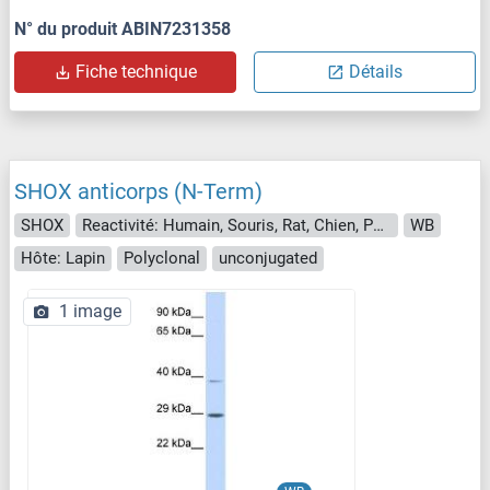
N° du produit ABIN7231358
Fiche technique
Détails
SHOX anticorps (N-Term)
SHOX
Reactivité: Humain, Souris, Rat, Chien, Porc, Boeuf (Vache), Cobaye, Cheval, Poisson zèbre (Danio rerio)
WB
Hôte: Lapin
Polyclonal
unconjugated
1 image