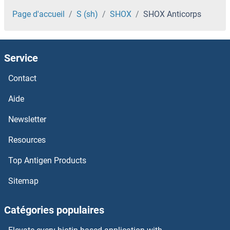
SHISA3 Anticorps
Page d'accueil
S (sh)
SHOX
SHOX Anticorps
SHISA2 Anticorps
Service
Shiga Toxin 2 Subunit A Anticorps
Contact
SHF Anticorps
Aide
SHD Anticorps
Newsletter
Resources
SHCBP1 Anticorps
Top Antigen Products
SHC4 Anticorps
Sitemap
SHC3 Anticorps
Catégories populaires
SHC2 Anticorps