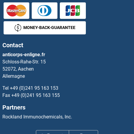
SHROOM3 Anticorps
Shugoshin Anticorps
MONEY-BACK-GUARANTEE
SIAE Anticorps
Contact
SIAH1 Anticorps
anticorps-enligne.fr
Schloss-Rahe-Str. 15
SIAH2 Anticorps
52072, Aachen
Allemagne
Sialic Acid Binding Ig-Like Lectin 15 Anticorps
Tel
+49 (0)241 95 163 153
Sialidase 4 Anticorps
Fax
+49 (0)241 95 163 155
Partners
Sialoadhesin/CD169 Anticorps
Rockland Immunochemicals, Inc.
Sideroflexin 4 Anticorps