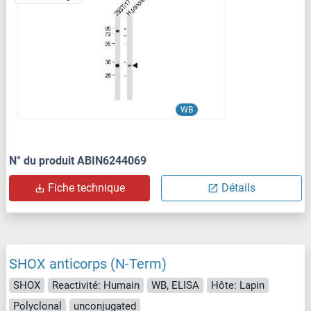
WB
N° du produit ABIN6244069
Fiche technique
Détails
SHOX anticorps (N-Term)
SHOX
Reactivité: Humain
WB, ELISA
Hôte: Lapin
Polyclonal
unconjugated