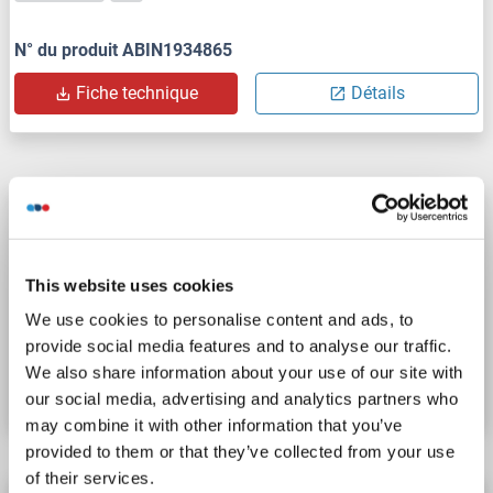
N° du produit ABIN1934865
Fiche technique
Détails
SHOX anticorps (AA 262-290) (Biotin)
SHOX
Reactivité: Humain
WB, ELISA
Hôte: Lapin
Polyclonal
Biotin
This website uses cookies
We use cookies to personalise content and ads, to
N° du produit ABIN1934863
provide social media features and to analyse our traffic.
We also share information about your use of our site with
Fiche technique
Détails
our social media, advertising and analytics partners who
may combine it with other information that you’ve
provided to them or that they’ve collected from your use
of their services.