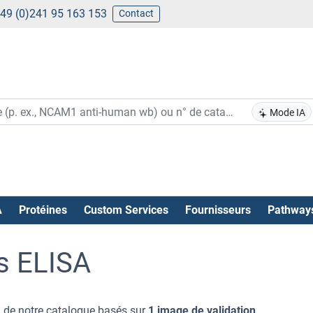
49 (0)241 95 163 153
Contact
Mode IA
A
Protéines
Custom Services
Fournisseurs
Pathway
ts ELISA
1
de notre catalogue basés sur
1 image de validation
.