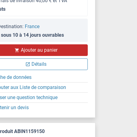
frais de livraison 40,00 € et TVA
sts
estination:
France
 sous 10 à 14 jours ouvrables
Ajouter au panier
Détails
che de données
outer aux Liste de comparaison
ser une question technique
tenir un devis
produit ABIN1159150