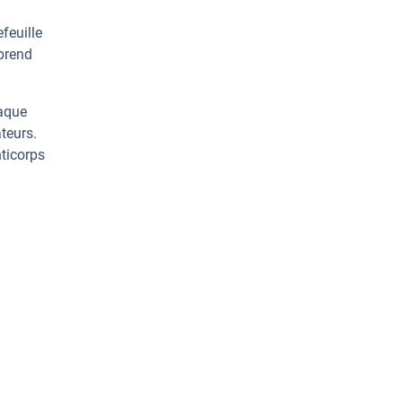
feuille
prend
haque
teurs.
ticorps