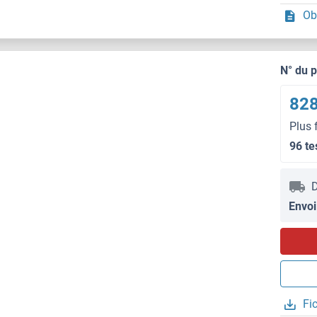
Ob
N° du 
828
Plus 
96 te
D
Envoi
Fi