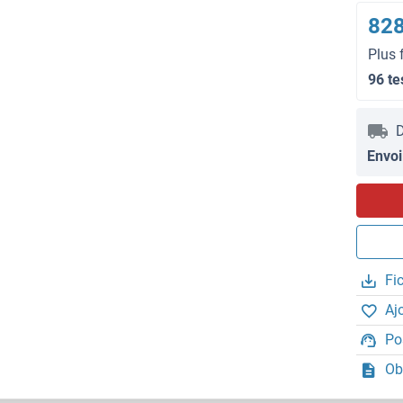
828
Plus 
96 te
D
Envoi
Fi
Aj
Po
Ob