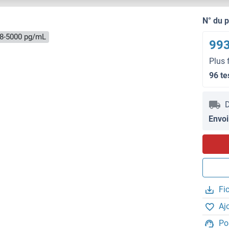
N° du 
8-5000 pg/mL
993
Plus 
96 te
D
Envoi
Fi
Aj
Po