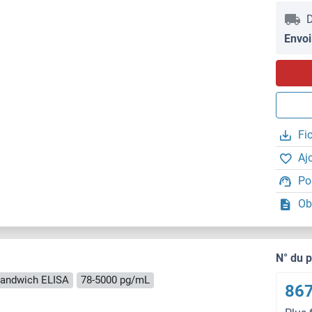
D
Envoi
Fi
Aj
Po
Ob
N° du 
andwich ELISA
78-5000 pg/mL
867