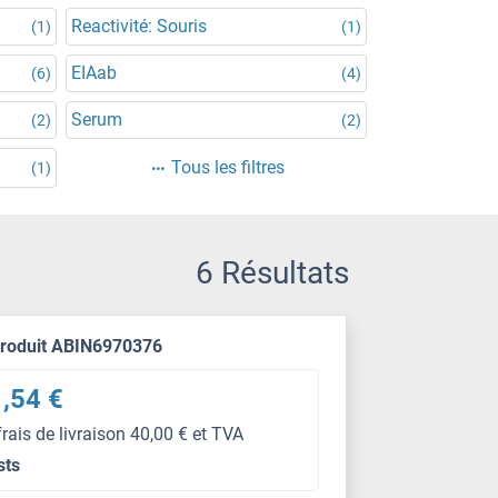
Reactivité: Souris
(1)
(1)
EIAab
(6)
(4)
Serum
(2)
(2)
Tous les filtres
(1)
6 Résultats
produit ABIN6970376
,54 €
frais de livraison 40,00 € et TVA
sts