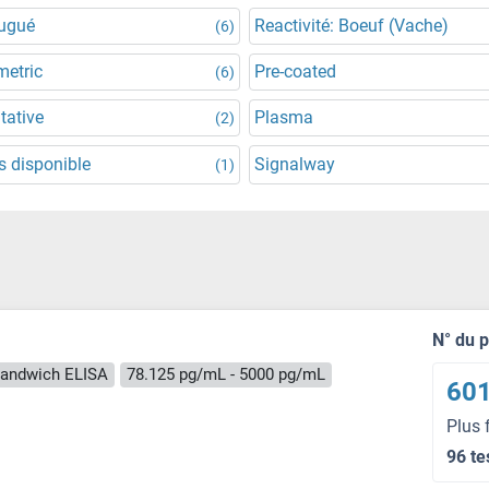
jugué
Reactivité: Boeuf (Vache)
(6)
metric
Pre-coated
(6)
tative
Plasma
(2)
 disponible
Signalway
(1)
N° du 
andwich ELISA
78.125 pg/mL - 5000 pg/mL
601
Plus 
96 te