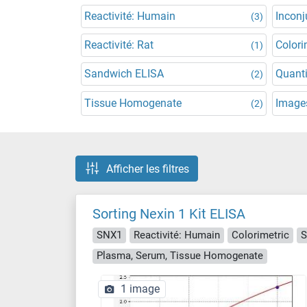
Reactivité: Humain
Incon
(3)
Reactivité: Rat
Colori
(1)
Sandwich ELISA
Quanti
(2)
Tissue Homogenate
Images
(2)
Afficher les filtres
Sorting Nexin 1 Kit ELISA
SNX1
Reactivité: Humain
Colorimetric
S
Plasma, Serum, Tissue Homogenate
1 image