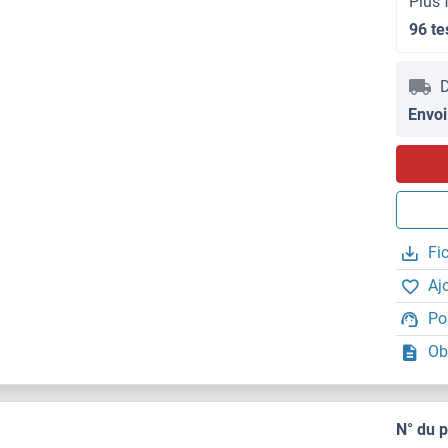
Plus 
96 te
D
Envoi
Fi
Aj
Po
Ob
N° du 