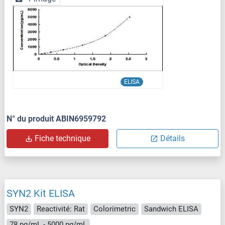
ELISA
N° du produit ABIN6959792
Fiche technique
Détails
SYN2 Kit ELISA
SYN2
Reactivité: Rat
Colorimetric
Sandwich ELISA
78 pg/mL - 5000 pg/mL