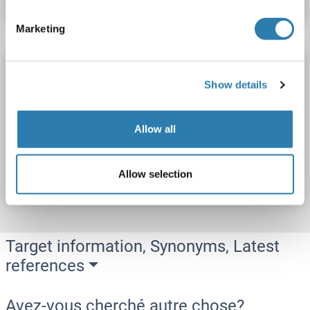
Marketing
SYN2 Kit ELISA
Show details
SYN2
Reactivité: Humain
Colorimetric
Sandwich ELISA
0.313 ng/mL - 20 ng/mL
Cell Lysate, Tissue Homogenate
Allow all
N° du produit ABIN6209133
Fiche technique
Détails
Allow selection
Target information, Synonyms, Latest
references
Avez-vous cherché autre chose?