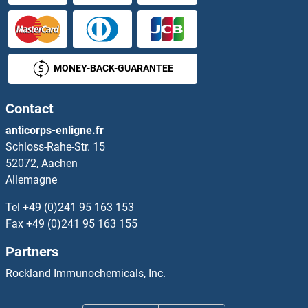
Syndecan 4 Kits ELISA
Syndetin/VPS50 Kits ELISA
MONEY-BACK-GUARANTEE
SYNE1 Kits ELISA
Contact
SYNE2 Kits ELISA
anticorps-enligne.fr
Schloss-Rahe-Str. 15
SYNPO Kits ELISA
52072, Aachen
Allemagne
SYNPO2 Kits ELISA
Tel
+49 (0)241 95 163 153
SYNPO2L Kits ELISA
Fax
+49 (0)241 95 163 155
Partners
SYNRG Kits ELISA
Rockland Immunochemicals, Inc.
Syntaxin 4 Kits ELISA