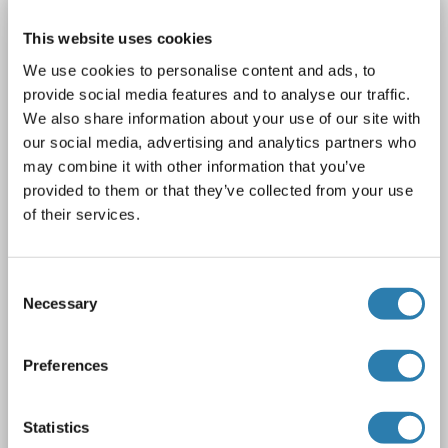
SYN2 Kit ELISA
This website uses cookies
SYN2
Reactivité: Souris
Colorimetric
Sandwich ELISA
We use cookies to personalise content and ads, to
78 pg/mL - 5000 pg/mL
provide social media features and to analyse our traffic.
Cell Culture Supernatant, Cell Lysate, Plasma, Serum, Tissue Homogenate
We also share information about your use of our site with
our social media, advertising and analytics partners who
1 image
may combine it with other information that you’ve
provided to them or that they’ve collected from your use
of their services.
Consent
Necessary
Selection
ELISA
Preferences
N° du produit ABIN426317
Statistics
Fiche technique
Détails