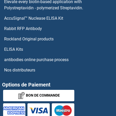
Elevate every biotin-based application with
SUOX Kits ELISA
Polystreptavidin - polymerized Streptavidin.
AccuSignal™ Nuclease ELISA Kit
SUMO2 Kits ELISA
Rabbit RFP Antibody
Synaptophysin Kits ELISA
Rockland Original products
Synaptoporin Kits ELISA
ELISA Kits
Synaptosomal-Associated Protein, 25kDa Kits ELISA
antibodies online purchase process
Nos distributeurs
Syncoilin Kits ELISA
SYNCRIP Kits ELISA
Options de Paiement
BON DE COMMANDE
Syndecan 1 Kits ELISA
Syndecan 2 Kits ELISA