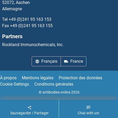
52072, Aachen
Allemagne
TFAP4 Anticorps
Tel
+49 (0)241 95 163 153
TFB1M Anticorps
Fax
+49 (0)241 95 163 155
Partners
TFB2M Anticorps
Rockland Immunochemicals, Inc.
TFCP2 Anticorps
Français
France
TFCP2L1 Anticorps
TFDP3 Anticorps
À propos
Mentions légales
Protection des données
Cookie Settings
Conditions générales
TFE3 Anticorps
© antibodies-online 2026
Sauvegarder / Partager
Chat with us!