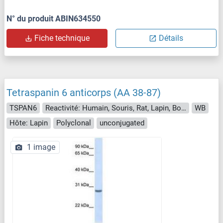
N° du produit ABIN634550
Fiche technique
Détails
Tetraspanin 6 anticorps (AA 38-87)
TSPAN6
Reactivité: Humain, Souris, Rat, Lapin, Boeuf (Vache), Chien, Cobaye, Cheval, Singe, Roussette (Chauve-souris), Hamster, Porc
WB
Hôte: Lapin
Polyclonal
unconjugated
1 image