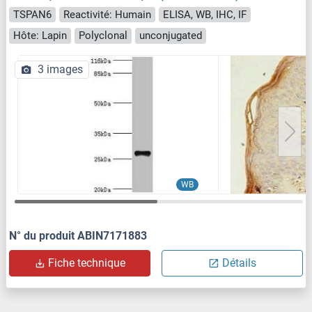
TSPAN6
Reactivité: Humain
ELISA, WB, IHC, IF
Hôte: Lapin
Polyclonal
unconjugated
3 images
WB
N° du produit ABIN7171883
Fiche technique
Détails