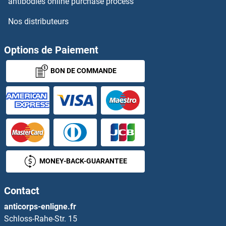
antibodies online purchase process
TEX11 Anticorps
Nos distributeurs
TEX13A Anticorps
Options de Paiement
TEX13B Anticorps
BON DE COMMANDE
TEX14 Anticorps
TFAM Anticorps
TFAP2A Anticorps
TFAP2B Anticorps
MONEY-BACK-GUARANTEE
TFAP2C Anticorps
Contact
TFAP2D Anticorps
anticorps-enligne.fr
Schloss-Rahe-Str. 15
TFAP2E Anticorps