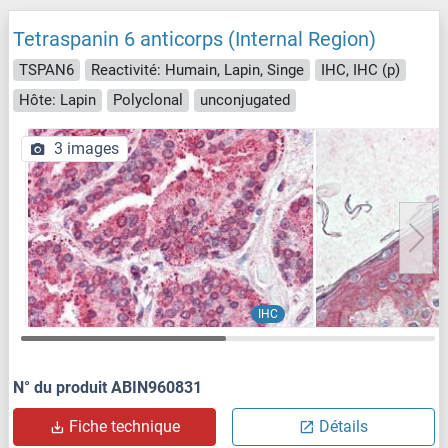
Tetraspanin 6 anticorps (Internal Region)
TSPAN6
Reactivité: Humain, Lapin, Singe
IHC, IHC (p)
Hôte: Lapin
Polyclonal
unconjugated
3 images
IHC
N° du produit ABIN960831
Fiche technique
Détails