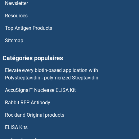
Newsletter
TESK1 Anticorps
Resources
Tescalcin Anticorps
Top Antigen Products
TES Anticorps
Sitemap
TERT Anticorps
Catégories populaires
TEP1 Anticorps
Elevate every biotin-based application with
Polystreptavidin - polymerized Streptavidin.
Tensin 4 Anticorps
AccuSignal™ Nuclease ELISA Kit
Tetraspanin 7 Anticorps
Rabbit RFP Antibody
Tetraspanin 9 Anticorps
Rockland Original products
Tetratricopeptide Repeat, Ankyrin Repeat and Coiled-Coil Containing 1 Anticorps
ELISA Kits