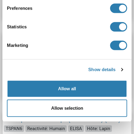
Fiche technique
Détails
Preferences
Statistics
Tetraspanin 6 anticorps (AA 115-208) (Biotin)
Marketing
TSPAN6
Reactivité: Humain
ELISA
Hôte: Lapin
Polyclonal
Biotin
Show details
N° du produit ABIN7171884
Fiche technique
Détails
Allow all
Allow selection
Tetraspanin 6 anticorps (AA 115-208) (HRP)
TSPAN6
Reactivité: Humain
ELISA
Hôte: Lapin