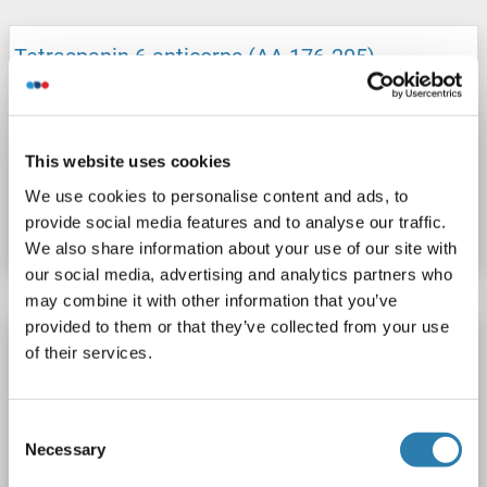
Tetraspanin 6 anticorps (AA 176-205)
TSPAN6
Reactivité: Humain, Souris
WB, FACS
Hôte: Lapin
Polyclonal
unconjugated
This website uses cookies
N° du produit ABIN2574691
We use cookies to personalise content and ads, to
provide social media features and to analyse our traffic.
Fiche technique
Détails
We also share information about your use of our site with
our social media, advertising and analytics partners who
may combine it with other information that you’ve
provided to them or that they’ve collected from your use
Tetraspanin 6 anticorps (C-Term)
of their services.
TSPAN6
Reactivité: Humain
WB
Hôte: Lapin
Polyclonal
unconjugated
Consent
Necessary
Selection
N° du produit ABIN7466054