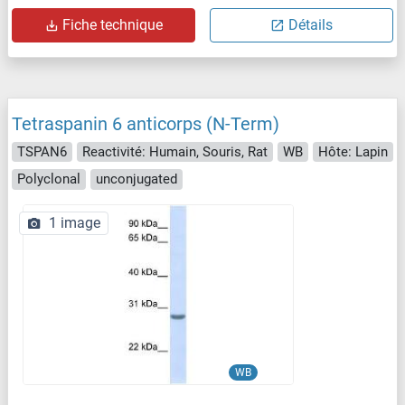
Fiche technique
Détails
Tetraspanin 6 anticorps (N-Term)
TSPAN6
Reactivité: Humain, Souris, Rat
WB
Hôte: Lapin
Polyclonal
unconjugated
1 image
WB