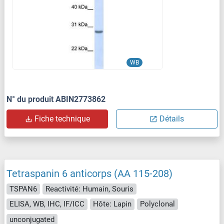
WB
N° du produit ABIN2773862
Fiche technique
Détails
Tetraspanin 6 anticorps (AA 115-208)
TSPAN6
Reactivité: Humain, Souris
ELISA, WB, IHC, IF/ICC
Hôte: Lapin
Polyclonal
unconjugated