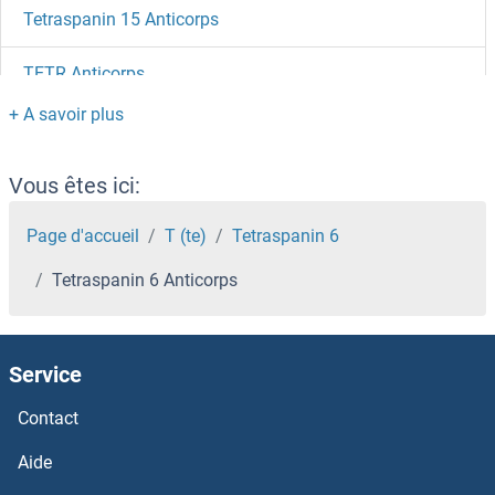
Tetraspanin 15 Anticorps
TETR Anticorps
Tetanus Toxin Anticorps
TET3 Anticorps
Vous êtes ici:
TET2 Anticorps
Page d'accueil
T (te)
Tetraspanin 6
Tetraspanin 6 Anticorps
TET1 Anticorps
Testosterone Anticorps
Service
Testis Expressed 40 Anticorps
Contact
TESK2 Anticorps
Aide