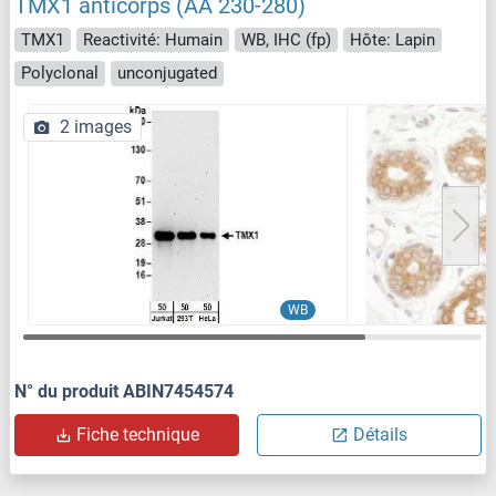
TMX1 anticorps (AA 230-280)
TMX1
Reactivité: Humain
WB, IHC (fp)
Hôte: Lapin
Polyclonal
unconjugated
2 images
WB
N° du produit ABIN7454574
Fiche technique
Détails