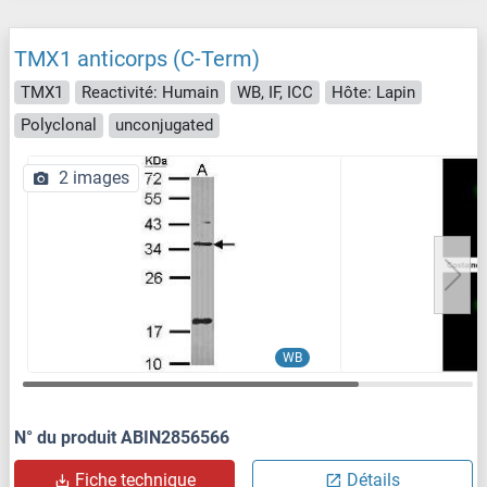
TMX1 anticorps (C-Term)
TMX1
Reactivité: Humain
WB, IF, ICC
Hôte: Lapin
Polyclonal
unconjugated
2 images
WB
N° du produit ABIN2856566
Fiche technique
Détails