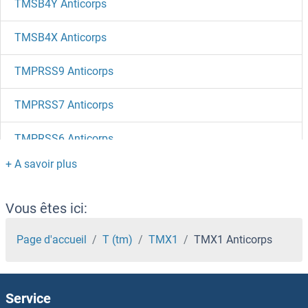
TMSB4Y Anticorps
TMSB4X Anticorps
TMPRSS9 Anticorps
TMPRSS7 Anticorps
TMPRSS6 Anticorps
TMPRSS5 Anticorps
TMPRSS4 Anticorps
Vous êtes ici:
TMPRSS3 Anticorps
Page d'accueil
T (tm)
TMX1
TMX1 Anticorps
TMPRSS15 Anticorps
Service
TMPRSS13 Anticorps