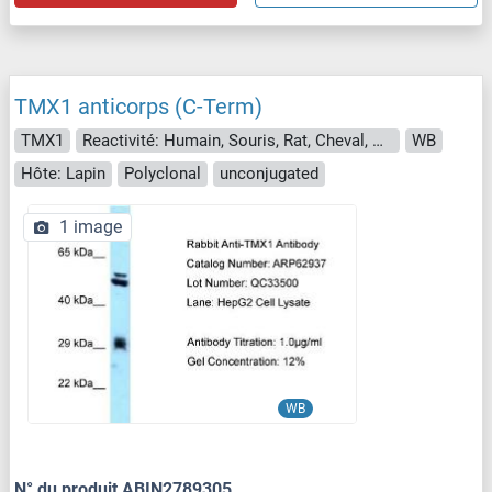
TMX1 anticorps (C-Term)
TMX1
Reactivité: Humain, Souris, Rat, Cheval, Chien, Porc, Boeuf (Vache), Lapin, Chévre, Saccharomyces cerevisiae, Poisson zèbre (Danio rerio)
WB
Hôte: Lapin
Polyclonal
unconjugated
1 image
WB
N° du produit ABIN2789305