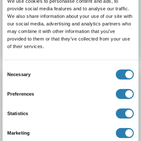
We use cookies to personalise content and ads, to
provide social media features and to analyse our traffic.
We also share information about your use of our site with
our social media, advertising and analytics partners who
may combine it with other information that you’ve
N° du produit ABIN6747965
provided to them or that they’ve collected from your use
Fiche technique
Détails
of their services.
Consent
Necessary
Selection
TMX1 anticorps (C-Term)
TMX1
Reactivité: Humain
WB
Hôte: Lapin
Polyclonal
Preferences
RB42836
unconjugated
1 image
Statistics
Marketing