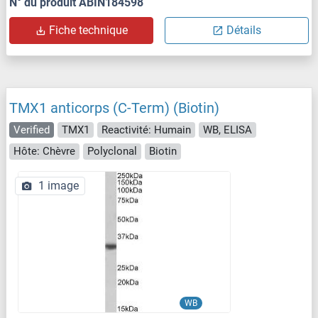
N° du produit ABIN184598
Fiche technique
Détails
TMX1 anticorps (C-Term) (Biotin)
Verified
TMX1
Reactivité: Humain
WB, ELISA
Hôte: Chèvre
Polyclonal
Biotin
1 image
WB