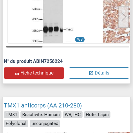
WB
N° du produit ABIN7258224
Fiche technique
Détails
TMX1 anticorps (AA 210-280)
TMX1
Reactivité: Humain
WB, IHC
Hôte: Lapin
Polyclonal
unconjugated