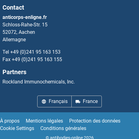
Contact
TNFAIP8 Anticorps
anticorps-enligne.fr
Schloss-Rahe-Str. 15
TNFRSF10A Anticorps
52072, Aachen
Allemagne
TNFRSF11A Anticorps
Tel
+49 (0)241 95 163 153
TNFRSF12A Anticorps
Fax
+49 (0)241 95 163 155
Partners
TNFRSF13C Anticorps
Rockland Immunochemicals, Inc.
TNFRSF18 Anticorps
Français
France
TNFRSF19 Anticorps
TNFRSF1A Anticorps
À propos
Mentions légales
Protection des données
Cookie Settings
Conditions générales
TNFRSF1B Anticorps
© antibodies-online 2026