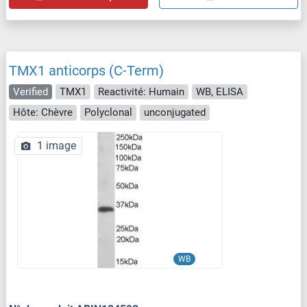
TMX1 anticorps (C-Term)
Verified
TMX1
Reactivité: Humain
WB, ELISA
Hôte: Chèvre
Polyclonal
unconjugated
1 image
WB