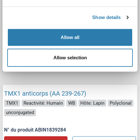
Show details
WB
Allow all
N° du produit ABIN1881892
Allow selection
Fiche technique
Détails
TMX1 anticorps (AA 239-267)
TMX1
Reactivité: Humain
WB
Hôte: Lapin
Polyclonal
unconjugated
N° du produit ABIN1839284