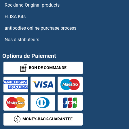
Rockland Original products
TMX3 Anticorps
ELISA Kits
TNC Anticorps
antibodies online purchase process
Nos distributeurs
TNF alpha Anticorps
TNF Receptor Superfamily, Member 6 Anticorps
Options de Paiement
BON DE COMMANDE
TNF Receptor-Associated Factor 4 Anticorps
TNFAIP1 Anticorps
TNFAIP2 Anticorps
TNFAIP3 Anticorps
MONEY-BACK-GUARANTEE
TNFAIP6 Anticorps