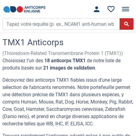
TMX1 Anticorps
(Thioredoxin-Related Transmembrane Protein 1 (TMX1))
Choisissez l’un des
18 anticorps TMX1
de notre liste de
produits basés sur
21 images de validation
.
Découvrez des anticorps TMX1 fiables issus d’une large
sélection de fabricants renommés. Notre portefeuille permet
une détection précise de TMX1 dans plusieurs espèces, y
compris Human, Mouse, Rat, Dog, Horse, Monkey, Pig, Rabbit,
Cow, Goat, Hamster, Saccharomyces cerevisiae, Zebrafish
(Danio rerio), et prend en charge diverses applications de
recherche telles que WB, IHC, IF, ELISA, ICC.
Trouvez rapidement l’anticorps adapté grâce à nos outils de