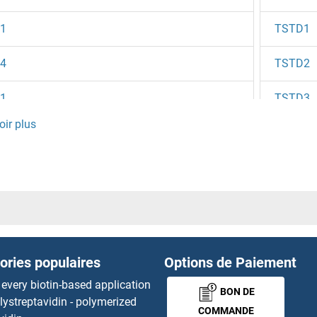
1
TSTD1
4
TSTD2
1
TSTD3
TT3
TTBK2
TTC1
TTC12
ories populaires
Options de Paiement
L5
TTC13
 every biotin-based application
BON DE
lystreptavidin - polymerized
L1
TTC14
COMMANDE