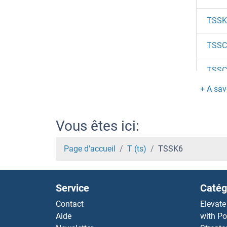
TSSK
TSSC
TSSC
TSR3
TSR3
Vous êtes ici:
TSR2
Page d'accueil
T (ts)
TSSK6
TSR1
Service
Catég
TSPY
Contact
Elevate
Aide
with Po
TSPY