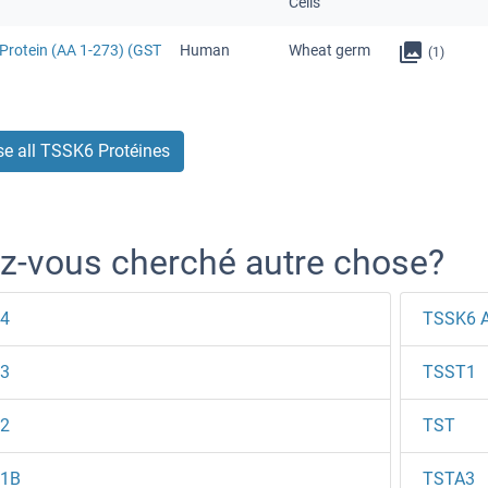
Cells
Protein (AA 1-273) (GST
Human
Wheat germ
(1)
e all TSSK6 Protéines
z-vous cherché autre chose?
4
TSSK6 A
3
TSST1
2
TST
1B
TSTA3