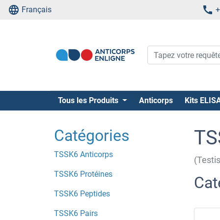
Français
+
Tous les Produits
Anticorps
Kits ELIS
Catégories
TS
TSSK6 Anticorps
(Testi
TSSK6 Protéines
Cat
TSSK6 Peptides
TSSK6 Pairs