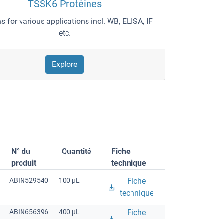
TSSK6 Protéines
ns for various applications incl. WB, ELISA, IF
etc.
Explore
s
N° du
Quantité
Fiche
produit
technique
ABIN529540
100 μL
Fiche
technique
ABIN656396
400 μL
Fiche