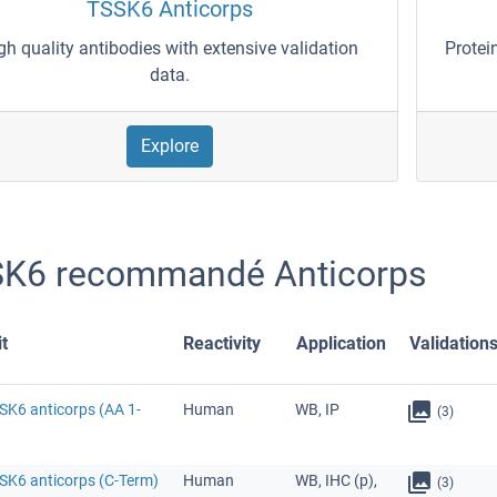
TSSK6 Anticorps
gh quality antibodies with extensive validation
Protei
data.
Explore
K6 recommandé Anticorps
t
Reactivity
Application
Validation
SK6 anticorps (AA 1-
Human
WB, IP
(3)
SSK6 anticorps (C-Term)
Human
WB, IHC (p),
(3)