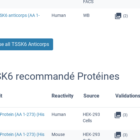
FACS
SK6 anticorps (AA 1-
Human
WB
(2)
e all TSSK6 Anticorps
K6 recommandé Protéines
t
Reactivity
Source
Validation
Protein (AA 1-273) (His
Human
HEK-293
(3)
Cells
Protein (AA 1-273) (His
Mouse
HEK-293
(3)