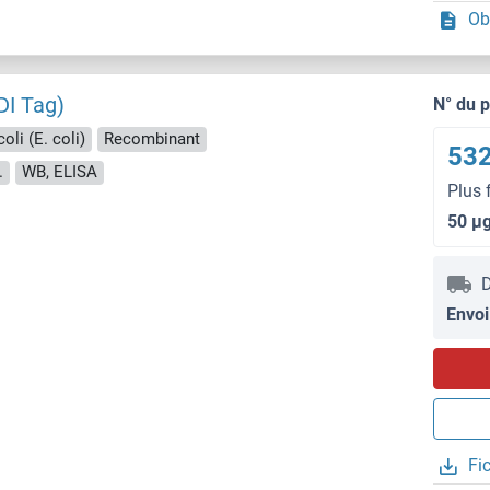
Ob
DI Tag)
N° du 
oli (E. coli)
Recombinant
532
.
WB, ELISA
Plus 
50 μ
D
Envoi
Fi