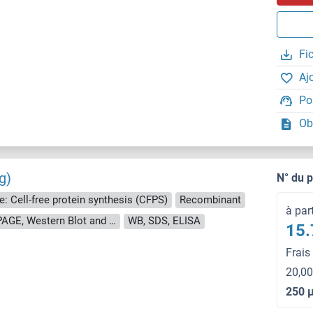
Fi
Aj
Po
Ob
g)
N° du 
e: Cell-free protein synthesis (CFPS)
Recombinant
à par
approximately 70-80 % as determined by SDS PAGE, Western Blot and analytical SEC (HPLC).
WB, SDS, ELISA
15.
Frais
20,00
250 