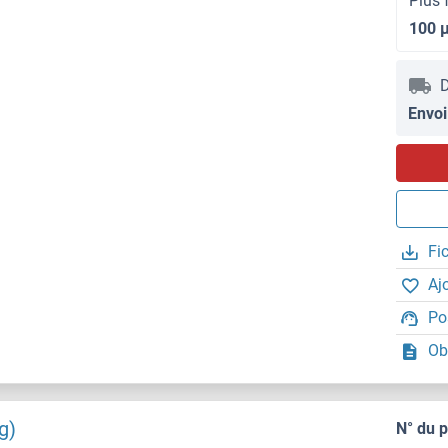
Plus 
100 
D
Envoi
Fi
Aj
Po
Ob
g)
N° du 