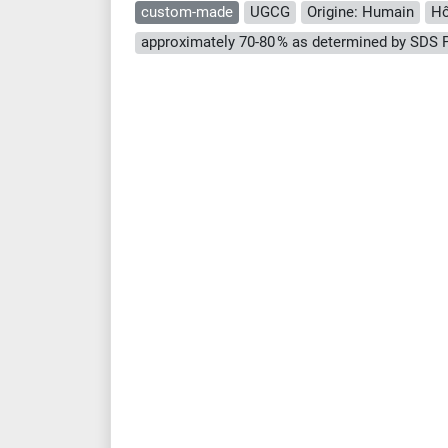
custom-made
UGCG
Origine: Humain
Hô