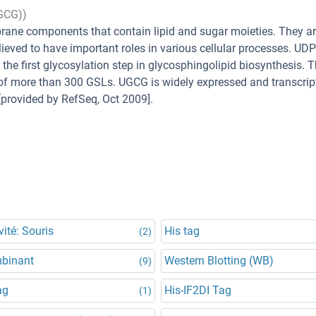
GCG))
rane components that contain lipid and sugar moieties. They a
elieved to have important roles in various cellular processes. UDP
he first glycosylation step in glycosphingolipid biosynthesis. 
e of more than 300 GSLs. UGCG is widely expressed and transcript
 [provided by RefSeq, Oct 2009].
vité: Souris
His tag
(2)
binant
Western Blotting (WB)
(9)
ag
His-IF2DI Tag
(1)