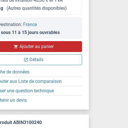
frais de livraison 40,00 € et TVA
μg
(Autres quantités disponibles)
estination:
France
 sous 11 à 15 jours ouvrables
Ajouter au panier
Détails
che de données
outer aux Liste de comparaison
ser une question technique
tenir un devis
produit ABIN3100240