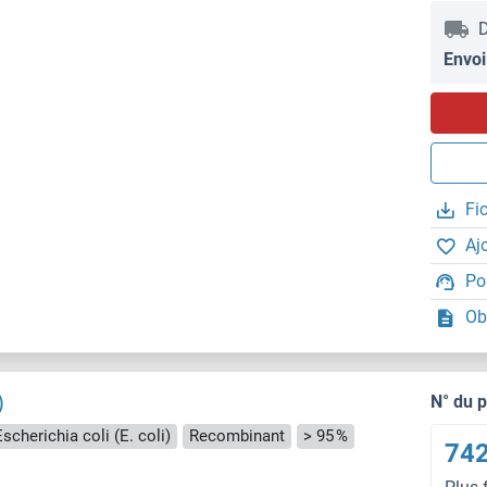
D
Envoi
Fi
Aj
Po
Ob
)
N° du 
scherichia coli (E. coli)
Recombinant
> 95 %
742