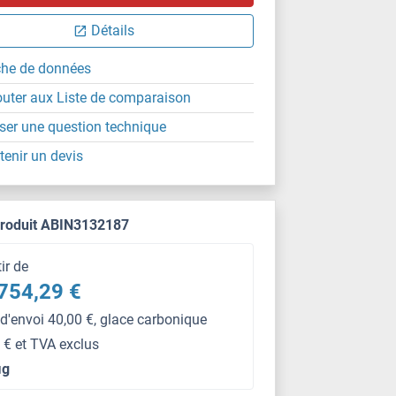
Détails
che de données
outer aux Liste de comparaison
ser une question technique
tenir un devis
produit ABIN3132187
tir de
754,29 €
 d'envoi 40,00 €, glace carbonique
 € et TVA exclus
μg