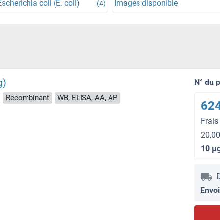
scherichia coli (E. coli)
Images disponible
(4)
g)
N° du 
Recombinant
WB, ELISA, AA, AP
624
Frais
20,00
10 μ
D
Envoi