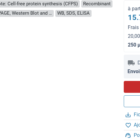
te: Cell-free protein synthesis (CFPS)
Recombinant
à par
approximately 70-80 % as determined by SDS PAGE, Western Blot and analytical SEC (HPLC).
WB, SDS, ELISA
15.
Frais
20,00
250 
D
Envoi
Fi
Aj
Po