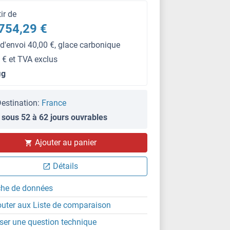
tir de
754,29 €
 d'envoi 40,00 €, glace carbonique
 € et TVA exclus
μg
estination:
France
 sous 52 à 62 jours ouvrables
Ajouter au panier
Détails
che de données
outer aux Liste de comparaison
ser une question technique