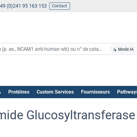
49 (0)241 95 163 153
Contact
Mode IA
A
Protéines
Custom Services
Fournisseurs
Pathway
ide Glucosyltransferase