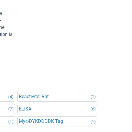
re
-
The
ion is
Reactivité: Rat
(4)
(1)
ELISA
(7)
(6)
Myc-DYKDDDDK Tag
(1)
(1)