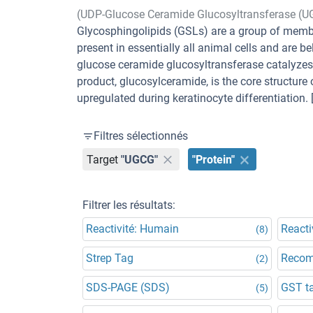
(UDP-Glucose Ceramide Glucosyltransferase (U
Glycosphingolipids (GSLs) are a group of memb
present in essentially all animal cells and are b
glucose ceramide glucosyltransferase catalyzes t
product, glucosylceramide, is the core structur
upregulated during keratinocyte differentiation.
Filtres sélectionnés
Target
"UGCG"
"Protein"
Filtrer les résultats:
Reactivité: Humain
Reacti
(8)
Strep Tag
Recom
(2)
SDS-PAGE (SDS)
GST t
(5)