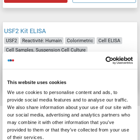
USF2 Kit ELISA
USF2
Reactivité: Humain
Colorimetric
Cell ELISA
Cell Samples, Suspension Cell Culture
N° du produit ABIN7830932
Fiche technique
Détails
This website uses cookies
We use cookies to personalise content and ads, to
provide social media features and to analyse our traffic.
We also share information about your use of our site with
Target information, Synonyms, Latest
our social media, advertising and analytics partners who
references
may combine it with other information that you’ve
provided to them or that they’ve collected from your use
of their services.
Avez-vous cherché autre chose?