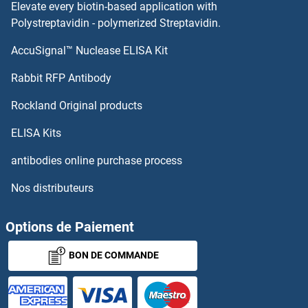
Elevate every biotin-based application with
Upper Zone of Growth Plate and Cartilage Matrix Associated Kits ELISA
Polystreptavidin - polymerized Streptavidin.
AccuSignal™ Nuclease ELISA Kit
UPP2 Kits ELISA
Rabbit RFP Antibody
USP14 Kits ELISA
Rockland Original products
USP18 Kits ELISA
ELISA Kits
USP6NL Kits ELISA
antibodies online purchase process
Nos distributeurs
USP8 Kits ELISA
UTP3 Kits ELISA
Options de Paiement
BON DE COMMANDE
Utrophin Kits ELISA
UTS2R Kits ELISA