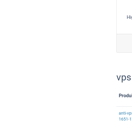
Hi
vps
Produi
anti-v
1651-1