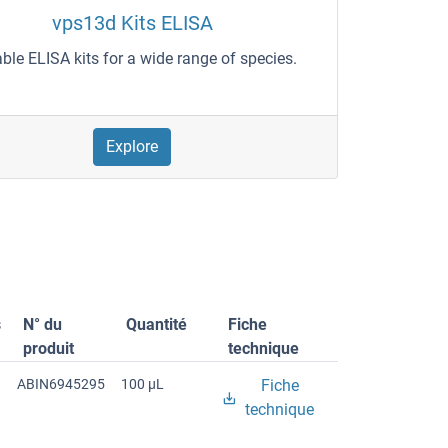
vps13d Kits ELISA
able ELISA kits for a wide range of species.
Explore
s
N° du
Quantité
Fiche
produit
technique
ABIN6945295
100 μL
Fiche
technique