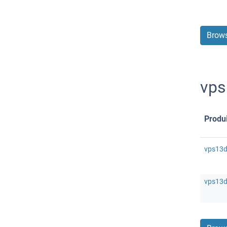
Brows
vps
Produi
vps13d 
vps13d