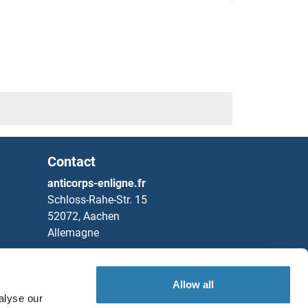
Contact
anticorps-enligne.fr
Schloss-Rahe-Str. 15
52072, Aachen
Allemagne
Tel
+49 (0)241 95 163 153
Fax
+49 (0)241 95 163 155
Allow all
alyse our
Partners