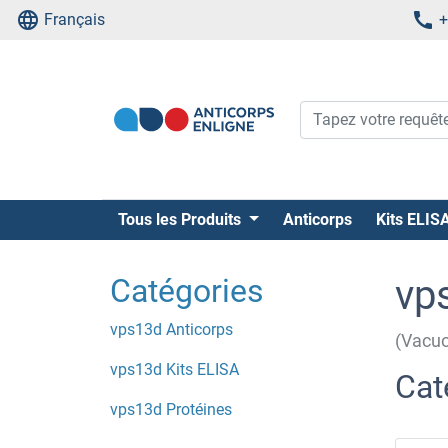
Français
+
Tous les Produits
Anticorps
Kits ELIS
Catégories
vp
vps13d Anticorps
(Vacuo
vps13d Kits ELISA
Cat
vps13d Protéines