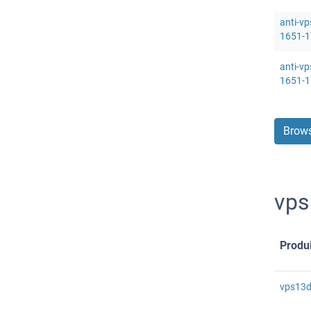
anti-v
1651-17
anti-v
1651-1
Brows
vps
Produi
vps13d