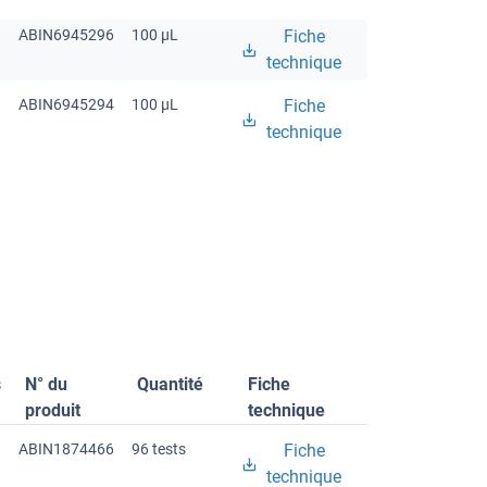
ABIN6945296
100 μL
Fiche
technique
ABIN6945294
100 μL
Fiche
technique
s
N° du
Quantité
Fiche
produit
technique
ABIN1874466
96 tests
Fiche
technique