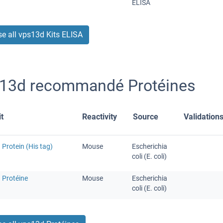
ELISA
e all vps13d Kits ELISA
13d recommandé Protéines
t
Reactivity
Source
Validation
Protein (His tag)
Mouse
Escherichia
coli (E. coli)
 Protéine
Mouse
Escherichia
coli (E. coli)