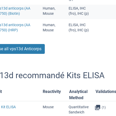
ps13d anticorps (AA
Human,
ELISA, IHC
50) (Biotin)
Mouse
(fro), IHC (p)
ps13d anticorps (AA
Human,
ELISA, IHC
750) (HRP)
Mouse
(fro), IHC (p)
e all vps13d Anticorps
13d recommandé Kits ELISA
t
Reactivity
Analytical
Validation
Method
 Kit ELISA
Mouse
Quantitative
(1)
Sandwich