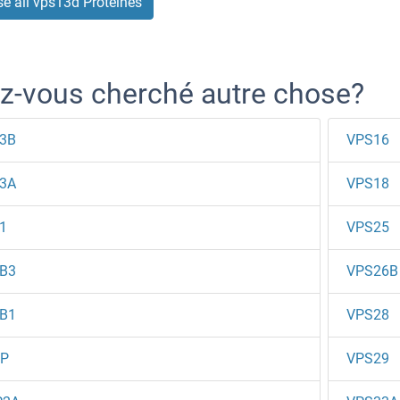
e all vps13d Protéines
z-vous cherché autre chose?
3B
VPS16
3A
VPS18
1
VPS25
B3
VPS26B
B1
VPS28
P
VPS29