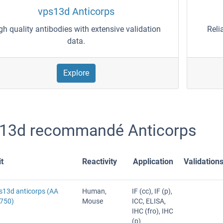
vps13d Anticorps
gh quality antibodies with extensive validation
Reli
data.
Explore
13d recommandé Anticorps
t
Reactivity
Application
Validation
ps13d anticorps (AA
Human,
IF (cc), IF (p),
750)
Mouse
ICC, ELISA,
IHC (fro), IHC
(p)