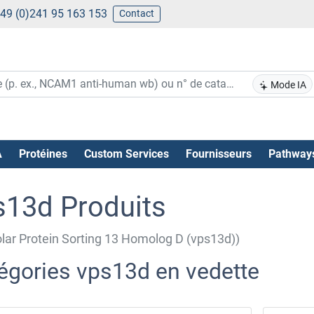
49 (0)241 95 163 153
Contact
Mode IA
A
Protéines
Custom Services
Fournisseurs
Pathway
s13d Produits
lar Protein Sorting 13 Homolog D (vps13d))
égories vps13d en vedette