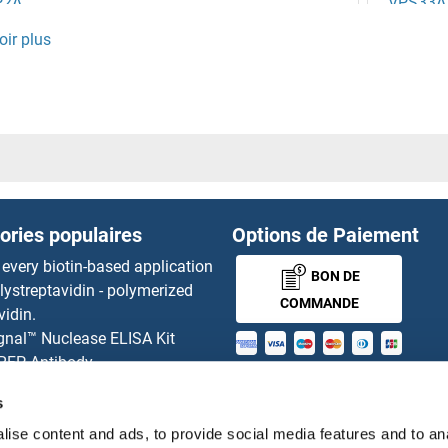
P2A
VPS33A
1
VPS33B
bners Gland Protein 1
VPS36
onasal 1 Receptor 5
VPS37A
onasal 1 Receptor 3
VPS37B
ories populaires
Options de Paiement
3
VPS37C
 every biotin-based application
BON DE
lystreptavidin - polymerized
2
VPS37D
COMMANDE
vidin.
gnal™ Nuclease ELISA Kit
1
VPS39
 RFP Antibody
MONEY-BACK-
d Original products
VPS41
s
its
GUARANTEE
ies online purchase process
ise content and ads, to provide social media features and to an
VPS45