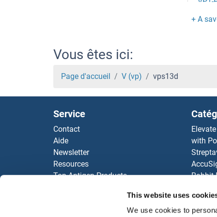
VP1-
VOPP
Von E
Vous êtes ici:
Vomer
Page d'accueil
V (vp)
vps13d
Vomer
Service
Catég
VNN
Contact
Elevate
Aide
with Po
VNN
Newsletter
Strepta
Resources
AccuSi
VNN
Top Antigen Products
Rabbit
Sitemap
Rocklan
Vnfk
This website uses cookie
ELISA K
antibod
We use cookies to personal
VnfG