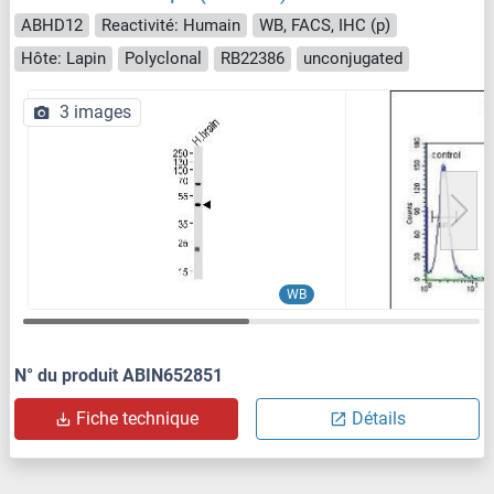
ABHD12
Reactivité: Humain
WB, FACS, IHC (p)
Hôte: Lapin
Polyclonal
RB22386
unconjugated
3 images
WB
N° du produit ABIN652851
Fiche technique
Détails