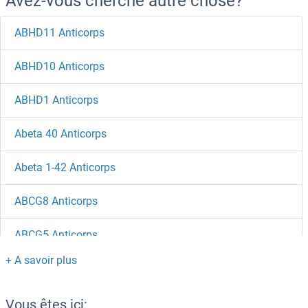
Avez-vous cherché autre chose?
ABHD11 Anticorps
ABHD10 Anticorps
ABHD1 Anticorps
Abeta 40 Anticorps
Abeta 1-42 Anticorps
ABCG8 Anticorps
ABCG5 Anticorps
ABCG4 Anticorps
ABCG2 Anticorps
Vous êtes ici: