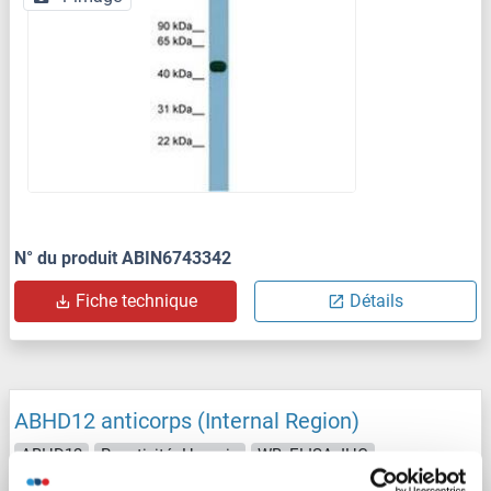
N° du produit ABIN6743342
Fiche technique
Détails
ABHD12 anticorps (Internal Region)
ABHD12
Reactivité: Humain
WB, ELISA, IHC
Hôte: Lapin
Polyclonal
unconjugated