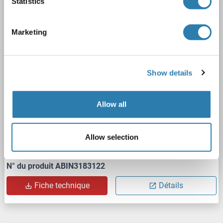
Statistics
ABHD12
Reactivité: Humain, Souris, Rat
WB, ELISA, IHC
Hôte: Lapin
Polyclonal
unconjugated
Marketing
1 image
Show details
Allow all
WB
Allow selection
N° du produit ABIN3183122
Fiche technique
Détails