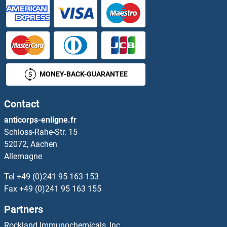
ABHD2 Anticorps
ABHD3 Anticorps
ABHD4 Anticorps
MONEY-BACK-GUARANTEE
ABHD5 Anticorps
Contact
ABHD6 Anticorps
anticorps-enligne.fr
Schloss-Rahe-Str. 15
ABHD8 Anticorps
52072, Aachen
Allemagne
Abhydrolase Domain Containing 17B Anticorps
Tel
+49 (0)241 95 163 153
ABI1 Anticorps
Fax
+49 (0)241 95 163 155
Partners
ABI2 Anticorps
Rockland Immunochemicals, Inc.