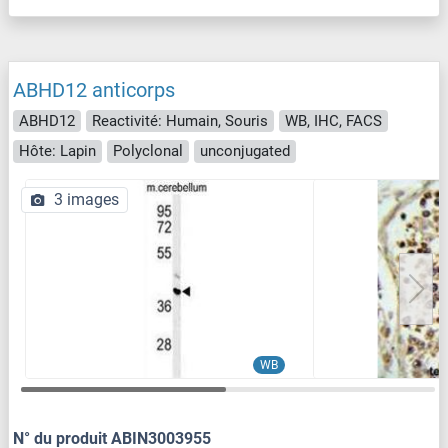
ABHD12 anticorps
ABHD12
Reactivité: Humain, Souris
WB, IHC, FACS
Hôte: Lapin
Polyclonal
unconjugated
3 images
WB
N° du produit ABIN3003955