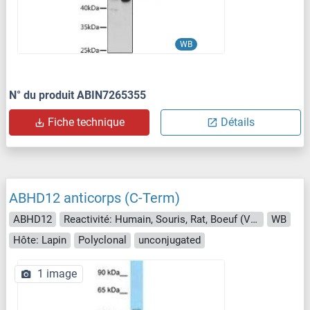
WB
N° du produit ABIN7265355
Fiche technique
Détails
ABHD12 anticorps (C-Term)
ABHD12
Reactivité: Humain, Souris, Rat, Boeuf (Vache), Chien, Cheval, Lapin, Singe, Roussette (Chauve-souris)
WB
Hôte: Lapin
Polyclonal
unconjugated
1 image