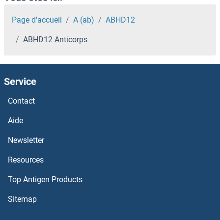
ABCG1 Anticorps
Page d'accueil
A (ab)
ABHD12
ABHD12 Anticorps
ABCF2 Anticorps
ABCF1 Anticorps
Service
ABCE1 Anticorps
Contact
ABCD4 Anticorps
Aide
Newsletter
Abcd2 Anticorps
Resources
ABCD1 Anticorps
Top Antigen Products
ABCC9 Anticorps
Sitemap
ABCC8 Anticorps