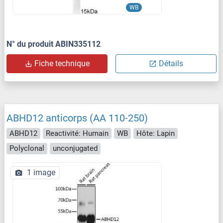
WB
N° du produit ABIN335112
Fiche technique
Détails
ABHD12 anticorps (AA 110-250)
ABHD12
Reactivité: Humain
WB
Hôte: Lapin
Polyclonal
unconjugated
1 image