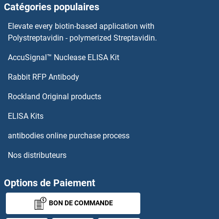
Catégories populaires
ABCC6 Anticorps
Elevate every biotin-based application with
Polystreptavidin - polymerized Streptavidin.
ABCC5 Anticorps
AccuSignal™ Nuclease ELISA Kit
ABHD12B Anticorps
Rabbit RFP Antibody
ABHD13 Anticorps
Rockland Original products
ABHD14A Anticorps
ELISA Kits
antibodies online purchase process
ABHD14B Anticorps
Nos distributeurs
ABHD15 Anticorps
Options de Paiement
ABHD17A Anticorps
BON DE COMMANDE
ABHD17C Anticorps