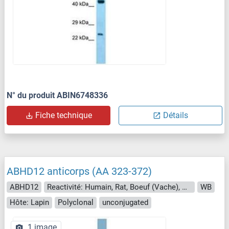
N° du produit ABIN6748336
Fiche technique
Détails
ABHD12 anticorps (AA 323-372)
ABHD12
Reactivité: Humain, Rat, Boeuf (Vache), Chien, Cheval, Lapin, Cobaye, Singe
WB
Hôte: Lapin
Polyclonal
unconjugated
1 image