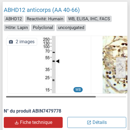
ABHD12 anticorps (AA 40-66)
ABHD12
Reactivité: Humain
WB, ELISA, IHC, FACS
Hôte: Lapin
Polyclonal
unconjugated
2 images
WB
N° du produit ABIN7479778
Fiche technique
Détails