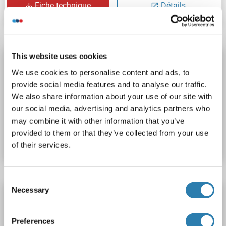
Fiche technique
Détails
This website uses cookies
ALDH5A1 Kit ELISA
We use cookies to personalise content and ads, to
ALDH5A1
Reactivité: Rat
Mitochondrial
Colorimetric
provide social media features and to analyse our traffic.
0.156-10 ng/mL
We also share information about your use of our site with
our social media, advertising and analytics partners who
N° du produit ABIN1160000
may combine it with other information that you’ve
provided to them or that they’ve collected from your use
Fiche technique
Détails
of their services.
Consent
Necessary
Selection
ALDH5A1 Kit ELISA
ALDH5A1
Reactivité: Souris
Mitochondrial
Colorimetric
Preferences
0.156-10 ng/mL