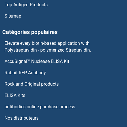
Top Antigen Products
ALAS1 Kits ELISA
Sitemap
Alanyl (Membrane) Aminopeptidase Kits ELISA
Catégories populaires
Alanine Glyoxylate Aminotransferase Kits ELISA
Elevate every biotin-based application with
Polystreptavidin - polymerized Streptavidin.
ALAD Kits ELISA
AccuSignal™ Nuclease ELISA Kit
ALDH6A1 Kits ELISA
Rabbit RFP Antibody
ALDH7A1 Kits ELISA
Rockland Original products
ALDH9A1 Kits ELISA
ELISA Kits
antibodies online purchase process
Aldo-Keto Reductase Family 1, Member C6 Kits ELISA
Nos distributeurs
ALDOA Kits ELISA