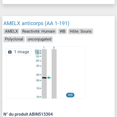
AMELX anticorps (AA 1-191)
AMELX
Reactivité: Humain
WB
Hôte: Souris
Polyclonal
unconjugated
1 image
WB
N° du produit ABIN513304