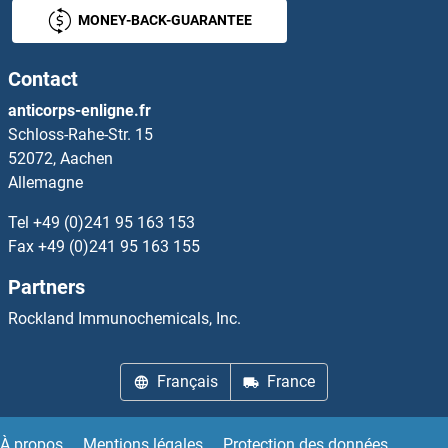
MONEY-BACK-GUARANTEE
Aminoacylase 3 Anticorps
Contact
Aminomethyltransferase Anticorps
anticorps-enligne.fr
Schloss-Rahe-Str. 15
AMMECR1 Anticorps
52072, Aachen
Allemagne
AMN Anticorps
Tel
+49 (0)241 95 163 153
AMN1 Anticorps
Fax
+49 (0)241 95 163 155
Partners
AMOTL1 Anticorps
Rockland Immunochemicals, Inc.
AMOTL2 Anticorps
Français
France
AMPD1 Anticorps
AMPD2 Anticorps
À propos
Mentions légales
Protection des données