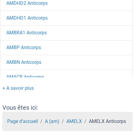
AMDHD2 Anticorps
AMDHD1 Anticorps
AMBRA1 Anticorps
AMBP Anticorps
AMBN Anticorps
AMACR Anticorps
AMAC1L2 Anticorps
ALX4 Anticorps
Vous êtes ici:
ALX3 Anticorps
Page d'accueil
A (am)
AMELX
AMELX Anticorps