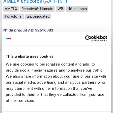
AMELX anticorps (AA 1-191)
AMELX
Reactivité: Humain
WB
Hôte: Lapin
Polyclonal
unconjugated
N° du produit ABIN2616003
Fiche technique
Détails
This website uses cookies
We use cookies to personalise content and ads, to
AMELX anticorps (AA 1-191)
provide social media features and to analyse our traffic.
AMELX
Reactivité: Humain
WB
Hôte: Souris
We also share information about your use of our site with
our social media, advertising and analytics partners who
Polyclonal
unconjugated
may combine it with other information that you’ve
provided to them or that they’ve collected from your use
N° du produit ABIN2616001
of their services.
Fiche technique
Détails