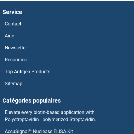
ALX1 Anticorps
Service
ALT Anticorps
Contact
ALS2CL Anticorps
Aide
ALS2 Anticorps
Newsletter
Resources
ALPPL2 Anticorps
Top Antigen Products
ALPK3 Anticorps
Sitemap
ALPK2 Anticorps
Catégories populaires
ALPK1 Anticorps
Elevate every biotin-based application with
alpha-N-Acetylgalactosaminide alpha-2,6-Sialyltransferase 3 Anticorps
Polystreptavidin - polymerized Streptavidin.
AccuSignal™ Nuclease ELISA Kit
alpha-Mannosidase II Anticorps