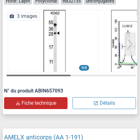
Hôte: Lapin
Polyclonal
RB32735
unconjugated
3 images
WB
N° du produit ABIN657093
Fiche technique
Détails
AMELX anticorps (AA 1-191)