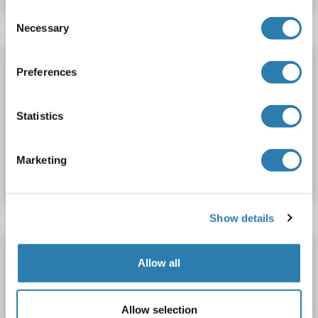
Consent
Necessary
Selection
AMELX anticorps (AA 17-46)
Preferences
AMELX
Reactivité: Humain
WB, ELISA, FACS, IHC
Hôte: Lapin
Polyclonal
unconjugated
Statistics
N° du produit ABIN2616004
Marketing
Fiche technique
Détails
Show details
AMELX anticorps (N-Term)
Allow all
AMELX
Reactivité: Rat, Souris
WB, ELISA
Hôte: Lapin
Polyclonal
unconjugated
Allow selection