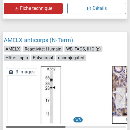
Fiche technique
Détails
AMELX anticorps (N-Term)
AMELX
Reactivité: Humain
WB, FACS, IHC (p)
Hôte: Lapin
Polyclonal
unconjugated
3 images
WB