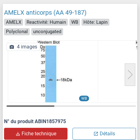
AMELX anticorps (AA 49-187)
AMELX
Reactivité: Humain
WB
Hôte: Lapin
Polyclonal
unconjugated
4 images
WB
N° du produit ABIN1857975
Fiche technique
Détails