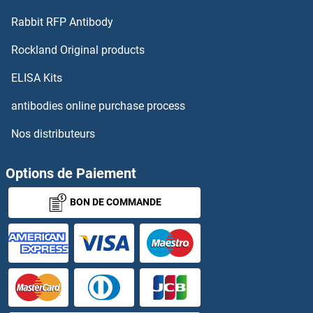
Rabbit RFP Antibody
AMELY Anticorps
Rockland Original products
AMER2 Anticorps
ELISA Kits
AMFR Anticorps
antibodies online purchase process
Nos distributeurs
AMH Anticorps
AMHR2 Anticorps
Options de Paiement
BON DE COMMANDE
AMIGO1 Anticorps
AMIGO2 Anticorps
AMIGO3 Anticorps
Aminoacylase 1 Anticorps