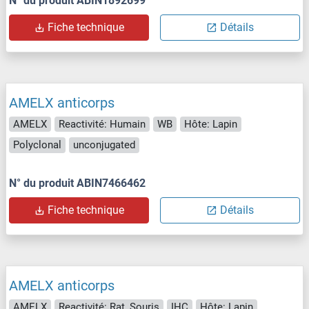
N° du produit ABIN1892699
Fiche technique
Détails
AMELX anticorps
AMELX
Reactivité: Humain
WB
Hôte: Lapin
Polyclonal
unconjugated
N° du produit ABIN7466462
Fiche technique
Détails
AMELX anticorps
AMELX
Reactivité: Rat, Souris
IHC
Hôte: Lapin