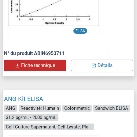
ELISA
N° du produit ABIN6953711
Fiche technique
Détails
ANG Kit ELISA
ANG
Reactivité: Humain
Colorimetric
Sandwich ELISA
31.2 pg/mL - 2000 pg/mL
Cell Culture Supernatant, Cell Lysate, Plasma, Serum, Tissue Homogenate