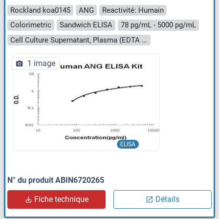
Rockland koa0145
ANG
Reactivité: Humain
Colorimetric
Sandwich ELISA
78 pg/mL - 5000 pg/mL
Cell Culture Supernatant, Plasma (EDTA - heparin), Serum
1 image
ELISA
N° du produit ABIN6720265
Fiche technique
Détails