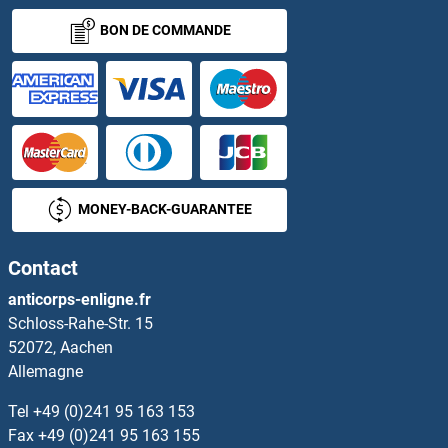
BON DE COMMANDE
Angiotensin I Converting Enzyme 1 Kits ELISA
Angiotensin II Kits ELISA
Angiotensin II Receptor, Type 1 Kits ELISA
Angiotensin II Receptor, Type 1 Antibody Kits ELISA
MONEY-BACK-GUARANTEE
Angiotensin II Type 2 Receptor Kits ELISA
Contact
Angiotensin III Kits ELISA
anticorps-enligne.fr
Schloss-Rahe-Str. 15
ANGPTL1 Kits ELISA
52072, Aachen
Allemagne
ANGPTL2 Kits ELISA
Tel
+49 (0)241 95 163 153
ANGPTL3 Kits ELISA
Fax
+49 (0)241 95 163 155