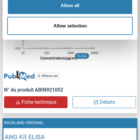
1 image
Allow all
Allow selection
ELISA
4 références
N° du produit ABIN921052
Fiche technique
Détails
ROCKLAND ORIGINAL
ANG Kit ELISA