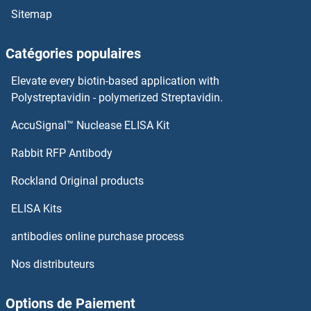
Sitemap
AMN Kits ELISA
Catégories populaires
Aminomethyltransferase Kits ELISA
Elevate every biotin-based application with
Polystreptavidin - polymerized Streptavidin.
Aminoacylase 1 Kits ELISA
AccuSignal™ Nuclease ELISA Kit
Angiomotin Kits ELISA
Rabbit RFP Antibody
Angiopoietin 1 Kits ELISA
Rockland Original products
Angiopoietin 2 Kits ELISA
ELISA Kits
antibodies online purchase process
Angiopoietin 4 Kits ELISA
Nos distributeurs
Angiostatin Kits ELISA
Options de Paiement
Angiotensin 1-7 Kits ELISA