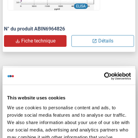
ELISA
N° du produit ABIN6964826
Fiche technique
Détails
ANG Kit ELISA
ANG
Reactivité: Souris
Colorimetric
Sandwich ELISA
46.875 pg/mL - 3000 pg/mL
This website uses cookies
Plasma, Serum, Tissue Homogenate
We use cookies to personalise content and ads, to
provide social media features and to analyse our traffic.
1 image
We also share information about your use of our site with
our social media, advertising and analytics partners who
may combine it with other information that you’ve