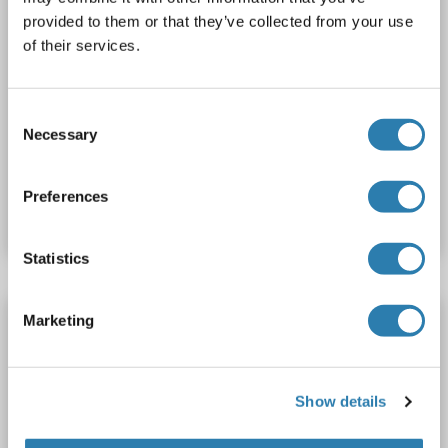
provided to them or that they’ve collected from your use
of their services.
ELISA
Consent
Necessary
Selection
N° du produit ABIN6964827
Preferences
Fiche technique
Détails
Statistics
ANG Kit ELISA
Marketing
ANG
Reactivité: Humain
AA 25-147
Colorimetric
Sandwich ELISA
78-5000 pg/mL
Show details
Cell Culture Supernatant, Plasma (EDTA), Plasma (heparin), Serum