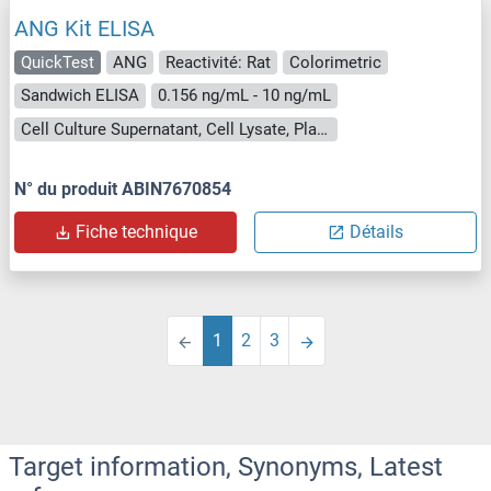
ANG Kit ELISA
QuickTest
ANG
Reactivité: Rat
Colorimetric
Sandwich ELISA
0.156 ng/mL - 10 ng/mL
Cell Culture Supernatant, Cell Lysate, Plasma, Serum, Tissue Lysate
N° du produit ABIN7670854
Fiche technique
Détails
1
2
3
Target information, Synonyms, Latest