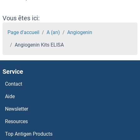
Amylase Kits ELISA
AMY2A Kits ELISA
Vous êtes ici:
AMY2 Kits ELISA
Page d'accueil
A (an)
Angiogenin
Angiogenin Kits ELISA
AMY1A Kits ELISA
AMPK alpha Kits ELISA
Service
Amphiregulin Kits ELISA
Contact
Amphiphysin Kits ELISA
Aide
Newsletter
AMPD2 Kits ELISA
Resources
AMOTL2 Kits ELISA
Top Antigen Products
AMOTL1 Kits ELISA