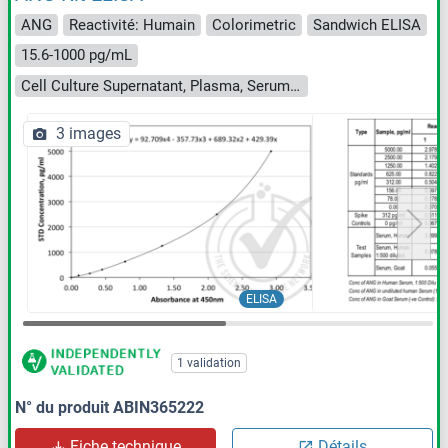
ANG
Reactivité: Humain
Colorimetric
Sandwich ELISA
15.6-1000 pg/mL
Cell Culture Supernatant, Plasma, Serum, Tissue Homogenate, Urine
3 images
ELISA
1 validation
N° du produit ABIN365222
Fiche technique
Détails