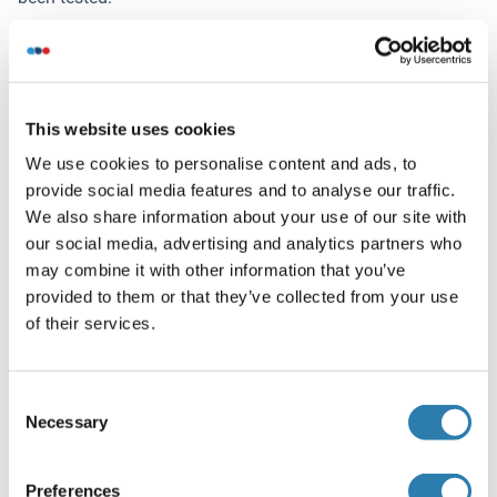
Commentaires
Target Species of Antibody: Human
Restrictions
This website uses cookies
For Research Use only
We use cookies to personalise content and ads, to
provide social media features and to analyse our traffic.
We also share information about your use of our site with
Stockage
(cache)
our social media, advertising and analytics partners who
Format
may combine it with other information that you’ve
provided to them or that they’ve collected from your use
Liquid
of their services.
Concentration
Lot specific
Consent
Buffer
Necessary
Selection
PBS, no preservatives added
Preferences
Agent conservateur