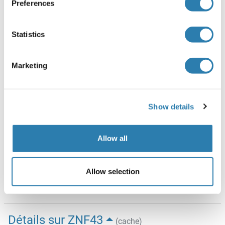
Preferences
Agent conservateur
Without preservative
Statistics
Conseil sur la manipulation
Aliquot to avoid repeated freezing and thawing.
Marketing
Stock
4 °C,-20 °C
Show details
Stockage commentaire
Short term: store at 4°C. Long term: aliquot and store -20°C
for up to 6 months. Avoid freeze-thaw cycles. Protect from
Allow all
light.
Date de péremption
Allow selection
6 months
Détails sur ZNF43
(cache)