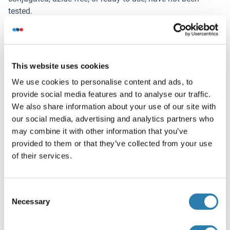
tested.
Commentaires
Target Species of Antibody: Human
Restrictions
This website uses cookies
For Research Use only
We use cookies to personalise content and ads, to
provide social media features and to analyse our traffic.
We also share information about your use of our site with
Stockage
(cache)
our social media, advertising and analytics partners who
may combine it with other information that you’ve
Format
provided to them or that they’ve collected from your use
Liquid
of their services.
Concentration
Lot specific
Consent
Necessary
Selection
Buffer
PBS, no preservatives added