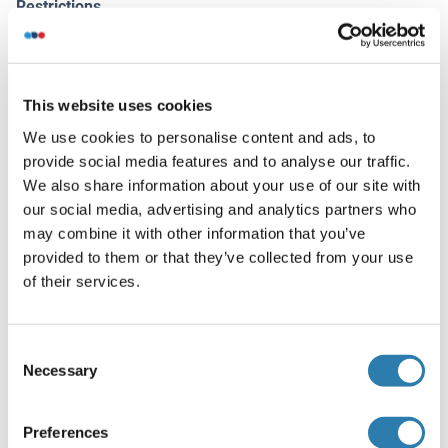
Restrictions
For Research Use only
Stockage
This website uses cookies
(cache)
We use cookies to personalise content and ads, to
Format
provide social media features and to analyse our traffic.
Liquid
We also share information about your use of our site with
our social media, advertising and analytics partners who
Concentration
may combine it with other information that you’ve
Lot specific
provided to them or that they’ve collected from your use
Buffer
of their services.
PBS, pH 7.2, 0.09 % sodium azide.
Agent conservateur
Consent
Necessary
Selection
Sodium azide
Précaution d'utilisation
Preferences
This product contains Sodium azide: a POISONOUS AND