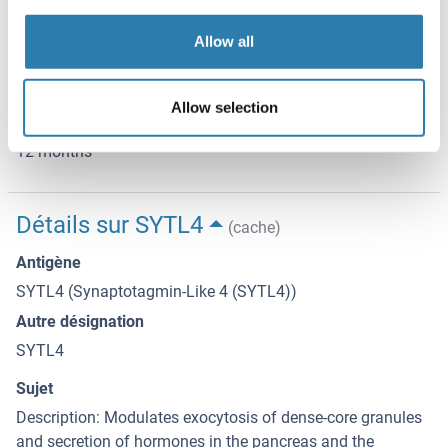
-20 °C
Allow all
Stockage commentaire
Store at -20 °C. Stable for 12 months from date of receipt.
Allow selection
Date de péremption
12 months
Détails sur SYTL4
(cache)
Antigène
SYTL4 (Synaptotagmin-Like 4 (SYTL4))
Autre désignation
SYTL4
Sujet
Description: Modulates exocytosis of dense-core granules
and secretion of hormones in the pancreas and the