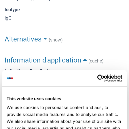
Isotype
IgG
Alternatives
(show)
Information d'application
(cache)
Indications d'application
WB 1:500-1:1000, IF/ICC 1:100-1:500, ELISA(peptide)
1:20000-1:40000
Restrictions
This website uses cookies
For Research Use only
We use cookies to personalise content and ads, to
provide social media features and to analyse our traffic.
We also share information about your use of our site with
Stockage
(cache)
our social media, advertising and analytics partners who