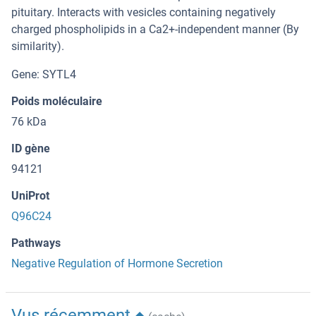
pituitary. Interacts with vesicles containing negatively
charged phospholipids in a Ca2+-independent manner (By
similarity).
Gene: SYTL4
Poids moléculaire
76 kDa
ID gène
94121
UniProt
Q96C24
Pathways
Negative Regulation of Hormone Secretion
Vus récemment