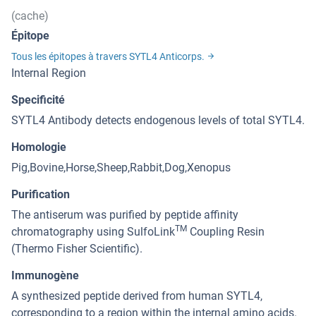
(cache)
Épitope
Tous les épitopes à travers SYTL4 Anticorps.
Internal Region
Specificité
SYTL4 Antibody detects endogenous levels of total SYTL4.
Homologie
Pig,Bovine,Horse,Sheep,Rabbit,Dog,Xenopus
Purification
The antiserum was purified by peptide affinity
TM
chromatography using SulfoLink
Coupling Resin
(Thermo Fisher Scientific).
Immunogène
A synthesized peptide derived from human SYTL4,
corresponding to a region within the internal amino acids.