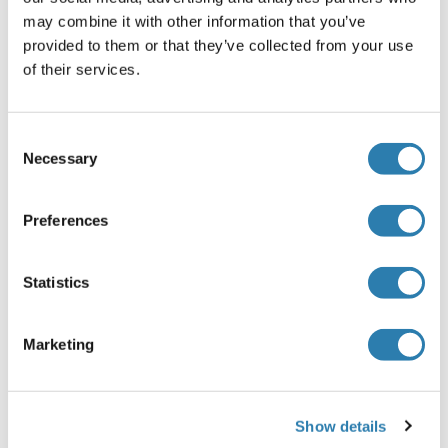
may combine it with other information that you’ve
Format
provided to them or that they’ve collected from your use
Liquid
of their services.
Concentration
1 mg/mL
Consent
Necessary
Selection
Buffer
Rabbit IgG in phosphate buffered saline , pH 7.4, 150 mM
NaCl, 0.02 % sodium azide and 50 % glycerol.
Preferences
Agent conservateur
Statistics
Sodium azide
Précaution d'utilisation
Marketing
This product contains Sodium azide: a POISONOUS AND
HAZARDOUS SUBSTANCE which should be handled by
trained staff only.
Show details
Stock