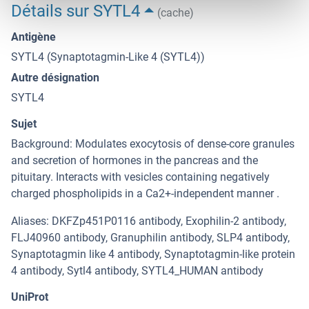
Détails sur SYTL4
(cache)
Antigène
SYTL4 (Synaptotagmin-Like 4 (SYTL4))
Autre désignation
SYTL4
Sujet
Background: Modulates exocytosis of dense-core granules
and secretion of hormones in the pancreas and the
pituitary. Interacts with vesicles containing negatively
charged phospholipids in a Ca2+-independent manner .
Aliases: DKFZp451P0116 antibody, Exophilin-2 antibody,
FLJ40960 antibody, Granuphilin antibody, SLP4 antibody,
Synaptotagmin like 4 antibody, Synaptotagmin-like protein
4 antibody, Sytl4 antibody, SYTL4_HUMAN antibody
UniProt