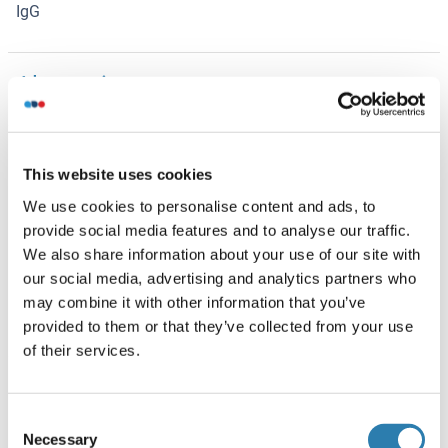
IgG
Alternatives
(show)
Information d'application
(cache)
This website uses cookies
Indications d'application
We use cookies to personalise content and ads, to
Optimal working dilution should be determined by the
provide social media features and to analyse our traffic.
investigator.
We also share information about your use of our site with
our social media, advertising and analytics partners who
Restrictions
may combine it with other information that you’ve
For Research Use only
provided to them or that they’ve collected from your use
of their services.
Stockage
(cache)
Consent
Format
Necessary
Selection