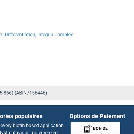
ll Differentiation
,
Integrin Complex
25-866) (ABIN7156446)
ories populaires
Options de Paiement
 every biotin-based application
BON DE
lystreptavidin - polymerized