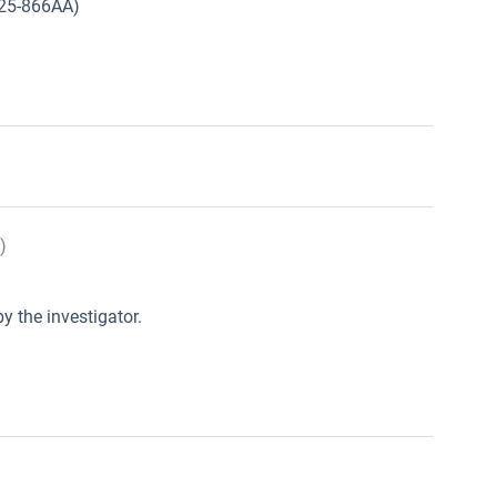
625-866AA)
)
y the investigator.