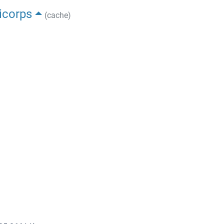
ticorps
(cache)