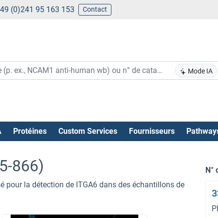
49 (0)241 95 163 153
Contact
Mode IA
A
Protéines
Custom Services
Fournisseurs
Pathway
5-866)
N° 
isé pour la détection de ITGA6 dans des échantillons de
3
P