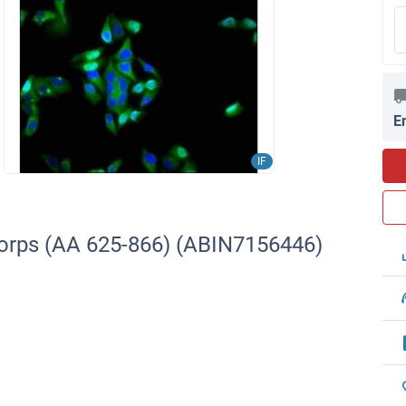
E
IF
corps (AA 625-866) (ABIN7156446)