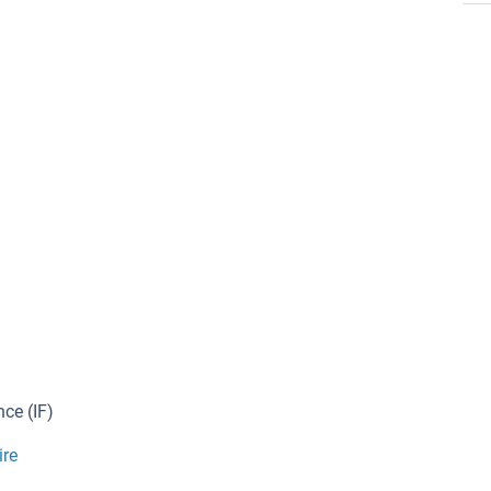
ce (IF)
ire