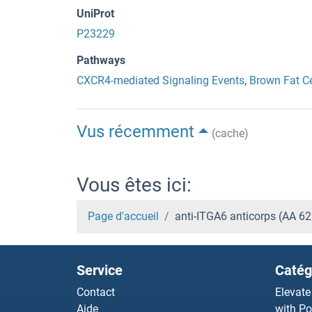
UniProt
P23229
Pathways
CXCR4-mediated Signaling Events
,
Brown Fat Ce
Vus récemment
(cache)
Vous êtes ici:
Page d'accueil
anti-ITGA6 anticorps (AA 6
Service
Catég
Contact
Elevate
Aide
with Po