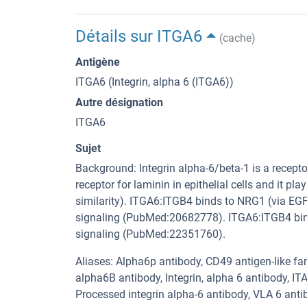
Détails sur ITGA6
(cache)
Antigène
ITGA6 (Integrin, alpha 6 (ITGA6))
Autre désignation
ITGA6
Sujet
Background: Integrin alpha-6/beta-1 is a receptor
receptor for laminin in epithelial cells and it pl
similarity). ITGA6:ITGB4 binds to NRG1 (via EG
signaling (PubMed:20682778). ITGA6:ITGB4 binds
signaling (PubMed:22351760).
Aliases: Alpha6p antibody, CD49 antigen-like fa
alpha6B antibody, Integrin, alpha 6 antibody, 
Processed integrin alpha-6 antibody, VLA 6 anti