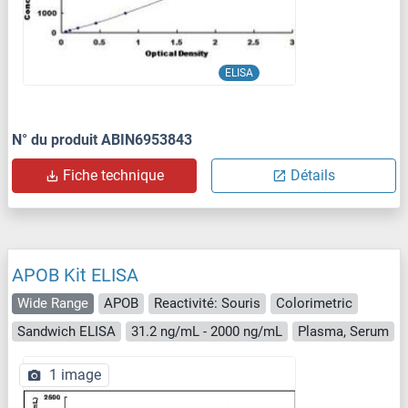
ELISA
N° du produit ABIN6953843
Fiche technique
Détails
APOB Kit ELISA
Wide Range
APOB
Reactivité: Souris
Colorimetric
Sandwich ELISA
31.2 ng/mL - 2000 ng/mL
Plasma, Serum
1 image