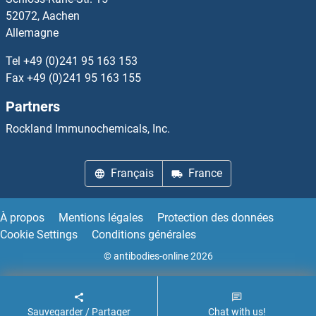
Apolipoprotein D Kits ELISA
52072, Aachen
Allemagne
Apolipoprotein F Kits ELISA
Tel
+49 (0)241 95 163 153
Apolipoprotein L 2 Kits ELISA
Fax
+49 (0)241 95 163 155
Partners
Apolipoprotein M Kits ELISA
Rockland Immunochemicals, Inc.
Apolipoprotein O Kits ELISA
Français
France
Apoptosis Inhibitor 5 Kits ELISA
Apoptosis-Inducing Factor, Mitochondrion-Associated, 1 Kits ELISA
À propos
Mentions légales
Protection des données
Cookie Settings
Conditions générales
Apotransferrin Kits ELISA
© antibodies-online 2026
APP Kits ELISA
Sauvegarder / Partager
Chat with us!