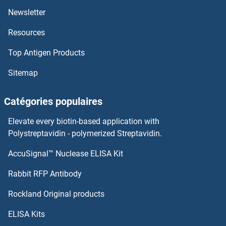
APEH Kits ELISA
Newsletter
Resources
APCS Kits ELISA
Top Antigen Products
APCDD1 Kits ELISA
Sitemap
APC Kits ELISA
Catégories populaires
APBB3 Kits ELISA
Elevate every biotin-based application with
APAF1 Kits ELISA
Polystreptavidin - polymerized Streptavidin.
AccuSignal™ Nuclease ELISA Kit
AP36 Kits ELISA
Rabbit RFP Antibody
APOC1 Kits ELISA
Rockland Original products
APOC3 Kits ELISA
ELISA Kits