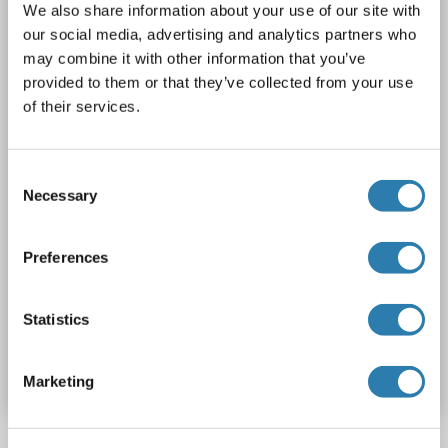
We also share information about your use of our site with
High Sensitivity
APOB
Reactivité: Souris
Colorimetric
our social media, advertising and analytics partners who
Sandwich ELISA
6.25 ng/mL - 400 ng/mL
Plasma, Serum
may combine it with other information that you’ve
provided to them or that they’ve collected from your use
1 image
of their services.
Consent
Necessary
Selection
Preferences
ELISA
Statistics
N° du produit ABIN6999465
Fiche technique
Détails
Marketing