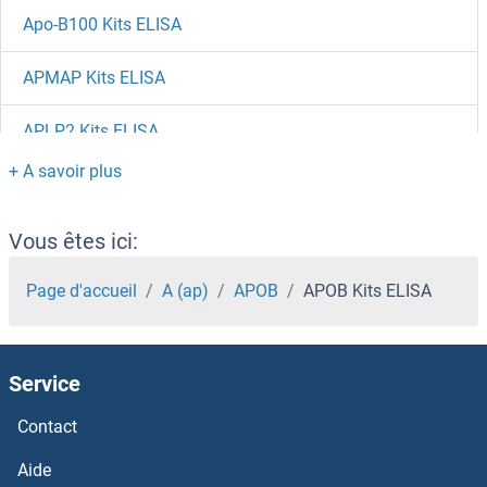
Apo-B100 Kits ELISA
APMAP Kits ELISA
APLP2 Kits ELISA
APLP1 Kits ELISA
APITD1 Kits ELISA
Vous êtes ici:
APH1A Kits ELISA
Page d'accueil
A (ap)
APOB
APOB Kits ELISA
APEX1 Kits ELISA
Service
Apelin Receptor Kits ELISA
Contact
Apelin Kits ELISA
Aide