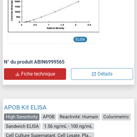
ELISA
N° du produit ABIN6999565
Fiche technique
Détails
APOB Kit ELISA
High Sensitivity
APOB
Reactivité: Humain
Colorimetric
Sandwich ELISA
1.56 ng/mL - 100 ng/mL
Cell Culture Supernatant, Cell Lysate, Plasma, Serum, Tissue Homogenate