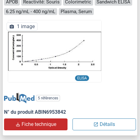
APOB
Reactivité: Souris
Colorimetric
Sandwich ELISA
6.25 ng/mL - 400 ng/mL
Plasma, Serum
1 image
ELISA
5 références
N° du produit ABIN6953842
Fiche technique
Détails