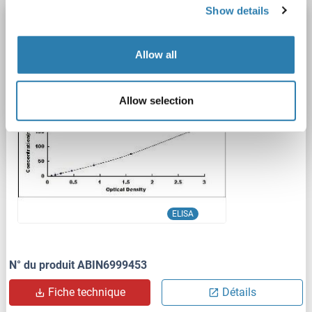
Show details
APOB Kit ELISA
High Sensitivity
APOB
Reactivité: Humain
Colorimetric
Allow all
Sandwich ELISA
2.4 ng/mL - 150 ng/mL
Plasma, Serum
1 image
Allow selection
ELISA
N° du produit ABIN6999453
Fiche technique
Détails