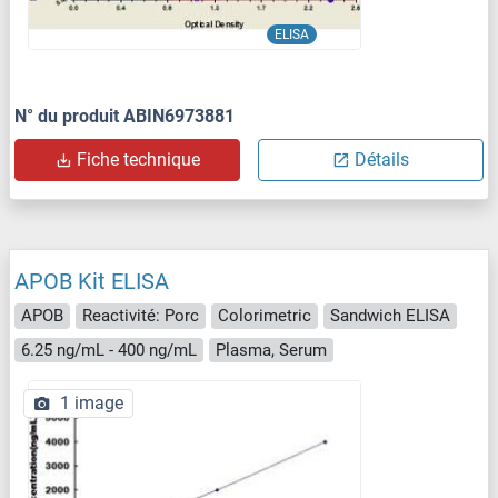
ELISA
N° du produit ABIN6973881
Fiche technique
Détails
APOB Kit ELISA
APOB
Reactivité: Porc
Colorimetric
Sandwich ELISA
6.25 ng/mL - 400 ng/mL
Plasma, Serum
1 image