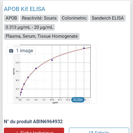
APOB Kit ELISA
APOB
Reactivité: Souris
Colorimetric
Sandwich ELISA
0.313 μg/mL - 20 μg/mL
Plasma, Serum, Tissue Homogenate
1 image
ELISA
N° du produit ABIN6964932