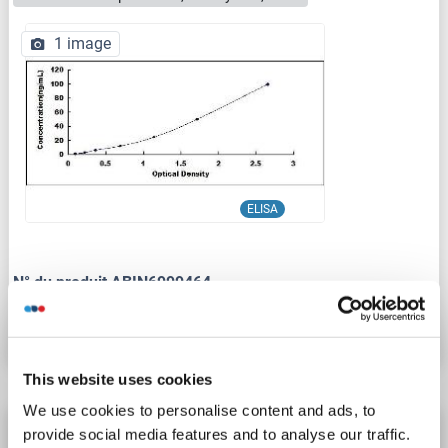
1 image
ELISA
N° du produit ABIN6999464
Fiche technique
Détails
This website uses cookies
We use cookies to personalise content and ads, to
APOB Kit ELISA
provide social media features and to analyse our traffic.