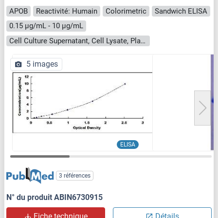
APOB
Reactivité: Humain
Colorimetric
Sandwich ELISA
0.15 μg/mL - 10 μg/mL
Cell Culture Supernatant, Cell Lysate, Plasma, Serum, Tissue Homogenate
5 images
ELISA
3 références
N° du produit ABIN6730915
Fiche technique
Détails