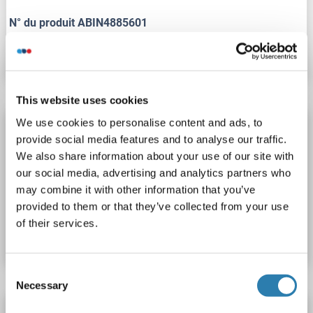
N° du produit ABIN4885601
Fiche technique
Détails
This website uses cookies
We use cookies to personalise content and ads, to
BIRC7 Kit ELISA
provide social media features and to analyse our traffic.
BIRC7
Reactivité: Humain
Colorimetric
Sandwich ELISA
We also share information about your use of our site with
Cell Culture Supernatant, Cell Lysate, Plasma, Serum, Tissue Lysate
our social media, advertising and analytics partners who
may combine it with other information that you’ve
provided to them or that they’ve collected from your use
N° du produit ABIN4883624
of their services.
Fiche technique
Détails
Consent
Necessary
Selection
BIRC7 Kit ELISA