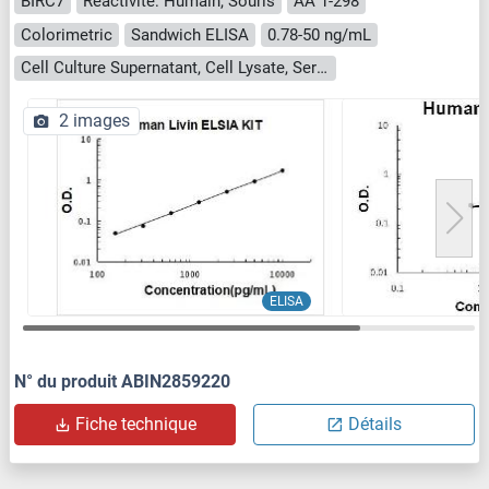
BIRC7
Reactivité: Humain, Souris
AA 1-298
Colorimetric
Sandwich ELISA
0.78-50 ng/mL
Cell Culture Supernatant, Cell Lysate, Serum, Tissue Homogenate
2 images
ELISA
N° du produit ABIN2859220
Fiche technique
Détails