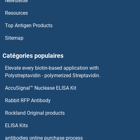
Newsletter
B3GALT6 Kits ELISA
Resources
B3GALT5 Kits ELISA
Top Antigen Products
B3GALT4 Kits ELISA
Sitemap
B3GALT2 Kits ELISA
Catégories populaires
B3GALT1 Kits ELISA
Elevate every biotin-based application with
Polystreptavidin - polymerized Streptavidin.
BAD Kits ELISA
AccuSignal™ Nuclease ELISA Kit
BAFF Kits ELISA
Rabbit RFP Antibody
BAG3 Kits ELISA
Rockland Original products
ELISA Kits
BAHD1 Kits ELISA
antibodies online purchase process