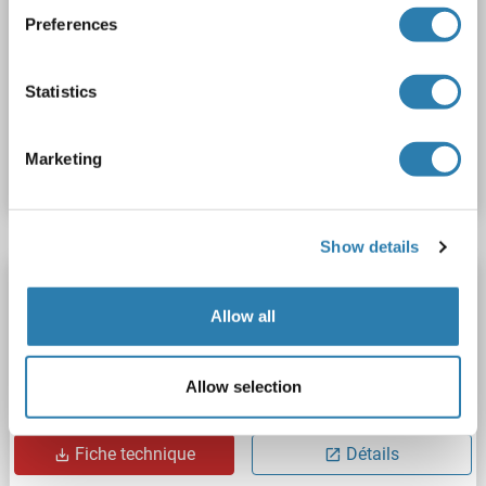
Preferences
BIRC7
Reactivité: Rat
Colorimetric
Sandwich ELISA
Cell Culture Supernatant, Cell Lysate, Plasma, Serum, Tissue Lysate
Statistics
N° du produit ABIN4885884
Marketing
Fiche technique
Détails
Show details
BIRC7 Kit IQ-ELISA
Allow all
BIRC7
Reactivité: Humain
qPCR
Sandwich ELISA
Cell Culture Supernatant, Plasma, Serum
Allow selection
N° du produit ABIN6385409
Fiche technique
Détails