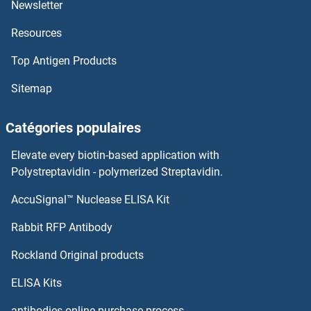
Newsletter
BRD2 Protéines
Resources
BRD1 Protéines
Top Antigen Products
BRCC3 Protéines
Sitemap
BRCA2 Protéines
Catégories populaires
BRCA1 Protéines
Elevate every biotin-based application with
Polystreptavidin - polymerized Streptavidin.
BRAP Protéines
AccuSignal™ Nuclease ELISA Kit
BRP44 Protéines
Rabbit RFP Antibody
BRP44L Protéines
Rockland Original products
BRPF1 Protéines
ELISA Kits
antibodies online purchase process