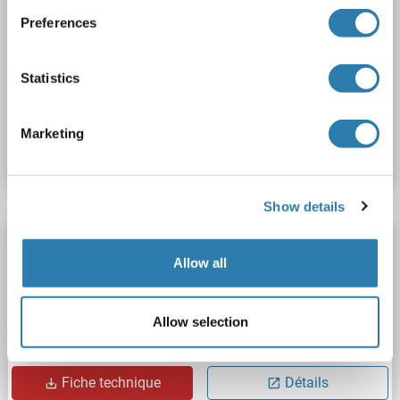
BRMS1L Protein (AA 1-323) (His tag)
Preferences
BRMS1L
Origine: Boeuf (Vache)
Hôte: Levure
Recombinant
> 90 %
ELISA
Statistics
N° du produit ABIN7583670
Marketing
Fiche technique
Détails
Show details
BRMS1L Protein (AA 1-322) (His tag)
Allow all
BRMS1L
Origine: Xenopus tropicalis
Hôte: Levure
Recombinant
> 90 %
ELISA
Allow selection
N° du produit ABIN1511705
Fiche technique
Détails