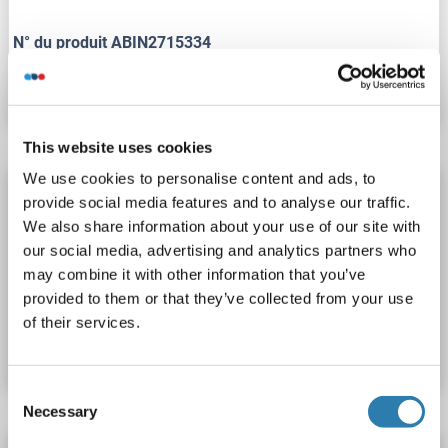
N° du produit ABIN2715334
Fiche technique
Détails
This website uses cookies
We use cookies to personalise content and ads, to
BRMS1L Protein (AA 1-323) (His tag)
provide social media features and to analyse our traffic.
BRMS1L
Origine: Poisson zèbre (Danio rerio)
We also share information about your use of our site with
our social media, advertising and analytics partners who
Hôte: Levure
Recombinant
> 90 %
ELISA
may combine it with other information that you’ve
provided to them or that they’ve collected from your use
N° du produit ABIN1632246
of their services.
Fiche technique
Détails
Consent
Necessary
Selection