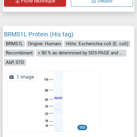
Fiche technique
Détails
BRMS1L Protein (His tag)
BRMS1L
Origine: Humain
Hôte: Escherichia coli (E. coli)
Recombinant
> 80 % as determined by SDS-PAGE and Coomassie blue staining
AbP, STD
1 image
WB