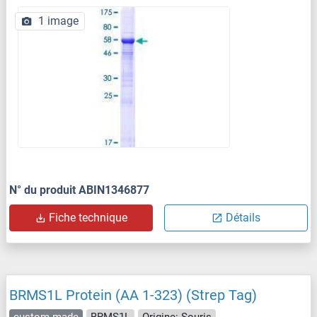
1 image
N° du produit ABIN1346877
Fiche technique
Détails
BRMS1L Protein (AA 1-323) (Strep Tag)
custom-made
BRMS1L
Origine: Souris