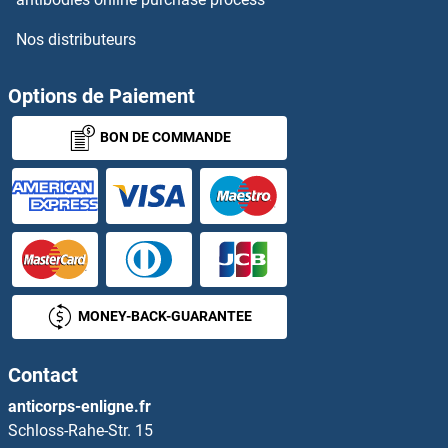
BRS3 Protéines
Nos distributeurs
BRSK1 Protéines
Options de Paiement
BRSK2 Protéines
BON DE COMMANDE
BRWD1 Protéines
BSA Protéines
BSCL2 Protéines
BSDC1 Protéines
MONEY-BACK-GUARANTEE
BSND Protéines
Contact
BSP Protéines
anticorps-enligne.fr
Schloss-Rahe-Str. 15
BSPH1 Protéines