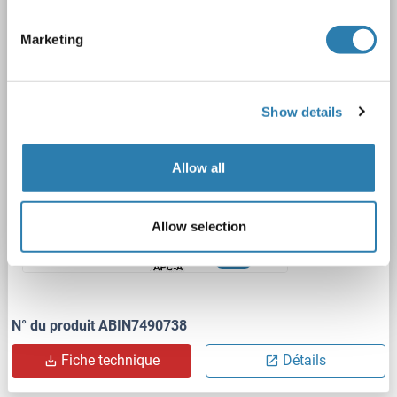
BST1
Reactivité: Humain
FACS
Hôte: Human, Lapin
Marketing
Chimeric
DMC444
unconjugated
Fc fragment
Recombinant Antibody
Show details
1 image
Allow all
Allow selection
FACS
N° du produit ABIN7490738
Fiche technique
Détails