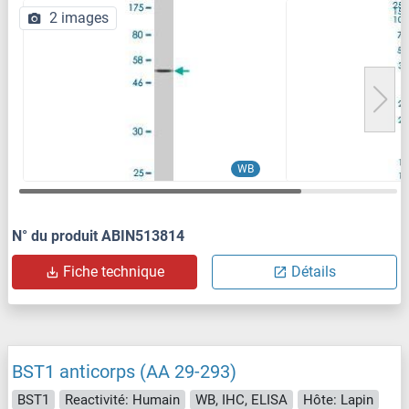
2 images
WB
N° du produit ABIN513814
Fiche technique
Détails
BST1 anticorps (AA 29-293)
BST1
Reactivité: Humain
WB, IHC, ELISA
Hôte: Lapin