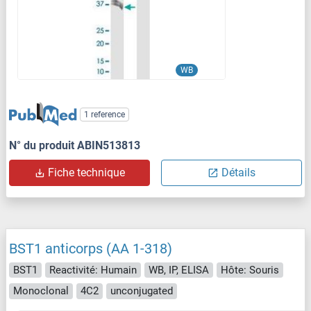
WB
1 reference
N° du produit ABIN513813
Fiche technique
Détails
BST1 anticorps (AA 1-318)
BST1
Reactivité: Humain
WB, IP, ELISA
Hôte: Souris
Monoclonal
4C2
unconjugated