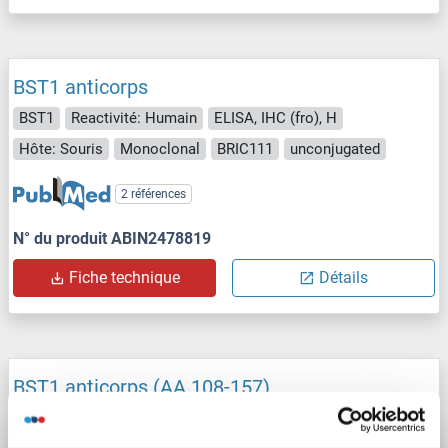
BST1 anticorps
BST1
Reactivité: Humain
ELISA, IHC (fro), H
Hôte: Souris
Monoclonal
BRIC111
unconjugated
2 références
N° du produit ABIN2478819
Fiche technique
Détails
BST1 anticorps (AA 108-157)
BST1
Reactivité: Humain, Souris, Rat, Boeuf (Vache), Chien, Cheval, Porc, Lapin
WB