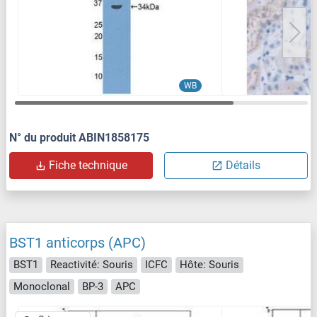
WB
N° du produit ABIN1858175
Fiche technique
Détails
BST1 anticorps (APC)
BST1
Reactivité: Souris
ICFC
Hôte: Souris
Monoclonal
BP-3
APC