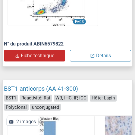
FACS
N° du produit ABIN6579822
Fiche technique
Détails
BST1 anticorps (AA 41-300)
BST1
Reactivité: Rat
WB, IHC, IP, ICC
Hôte: Lapin
Polyclonal
unconjugated
2 images