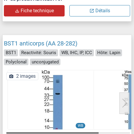
Fiche technique
Détails
BST1 anticorps (AA 28-282)
BST1
Reactivité: Souris
WB, IHC, IP, ICC
Hôte: Lapin
Polyclonal
unconjugated
2 images
WB