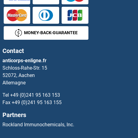
BTBD2 Anticorps
BTBD3 Anticorps
MONEY-BACK-GUARANTEE
BTBD6 Anticorps
Contact
BTBD9 Anticorps
anticorps-enligne.fr
Schloss-Rahe-Str. 15
BTD Anticorps
52072, Aachen
Allemagne
BTF3 Anticorps
Tel
+49 (0)241 95 163 153
BTF3L4 Anticorps
Fax
+49 (0)241 95 163 155
Partners
BTF3P11 Anticorps
Rockland Immunochemicals, Inc.
BTG1 Anticorps