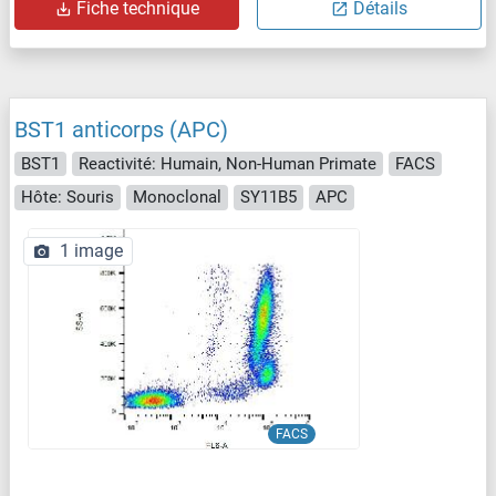
Fiche technique
Détails
BST1 anticorps (APC)
BST1
Reactivité: Humain, Non-Human Primate
FACS
Hôte: Souris
Monoclonal
SY11B5
APC
1 image
FACS