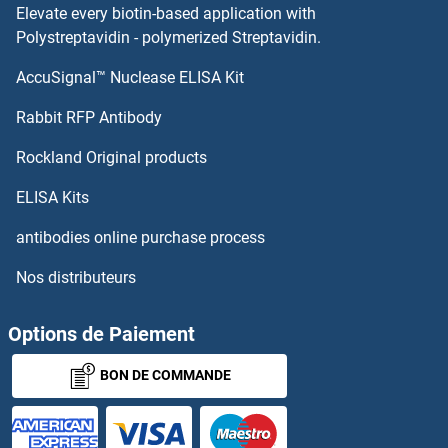
Elevate every biotin-based application with
BRK1 Anticorps
Polystreptavidin - polymerized Streptavidin.
AccuSignal™ Nuclease ELISA Kit
BRIX1 Anticorps
Rabbit RFP Antibody
BST2 Anticorps
Rockland Original products
BSX Anticorps
ELISA Kits
BTAF1 Anticorps
antibodies online purchase process
Nos distributeurs
BTBD1 Anticorps
BTBD12 Anticorps
Options de Paiement
BON DE COMMANDE
BTBD14A Anticorps
BTBD17 Anticorps