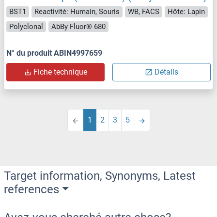
BST1
Reactivité: Humain, Souris
WB, FACS
Hôte: Lapin
Polyclonal
AbBy Fluor® 680
N° du produit ABIN4997659
Fiche technique
Détails
1
2
3
5
Target information, Synonyms, Latest
references