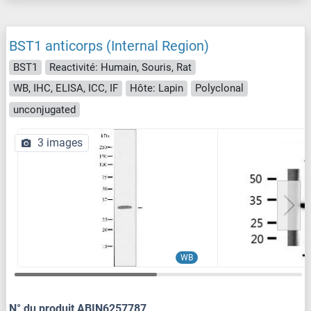
BST1 anticorps (Internal Region)
BST1
Reactivité: Humain, Souris, Rat
WB, IHC, ELISA, ICC, IF
Hôte: Lapin
Polyclonal
unconjugated
3 images
WB
N° du produit ABIN6257787