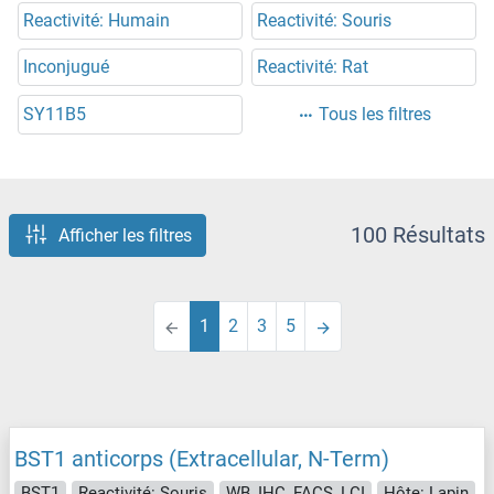
Reactivité: Humain
Reactivité: Souris
Inconjugué
Reactivité: Rat
SY11B5
Tous les filtres
100 Résultats
Afficher les filtres
1
2
3
5
BST1 anticorps (Extracellular, N-Term)
BST1
Reactivité: Souris
WB, IHC, FACS, LCI
Hôte: Lapin