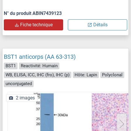
N° du produit ABIN7439123
Fiche technique
Détails
BST1 anticorps (AA 63-313)
BST1
Reactivité: Humain
WB, ELISA, ICC, IHC (fro), IHC (p)
Hôte: Lapin
Polyclonal
unconjugated
2 images