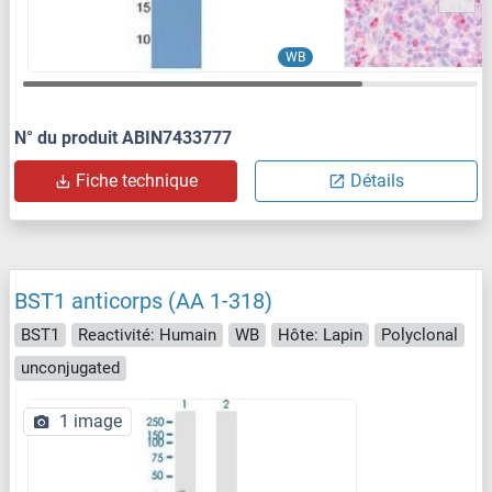
WB
N° du produit ABIN7433777
Fiche technique
Détails
BST1 anticorps (AA 1-318)
BST1
Reactivité: Humain
WB
Hôte: Lapin
Polyclonal
unconjugated
1 image