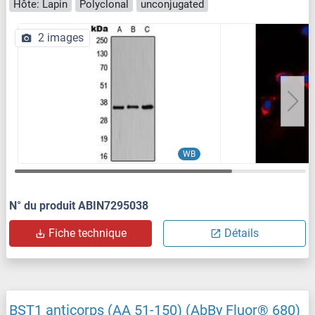
Hôte: Lapin
Polyclonal
unconjugated
2 images
WB
N° du produit ABIN7295038
Fiche technique
Détails
BST1 anticorps (AA 51-150) (AbBy Fluor® 680)