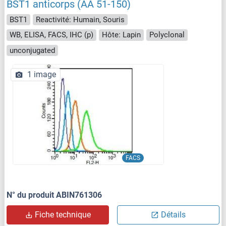
BST1 anticorps (AA 51-150)
BST1
Reactivité: Humain, Souris
WB, ELISA, FACS, IHC (p)
Hôte: Lapin
Polyclonal
unconjugated
1 image
FACS
N° du produit ABIN761306
Fiche technique
Détails