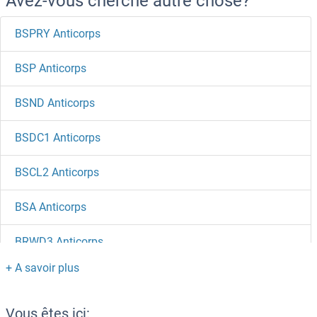
Avez-vous cherché autre chose?
BSPRY Anticorps
BSP Anticorps
BSND Anticorps
BSDC1 Anticorps
BSCL2 Anticorps
BSA Anticorps
BRWD3 Anticorps
BRWD1 Anticorps
BRSK2 Anticorps
Vous êtes ici: