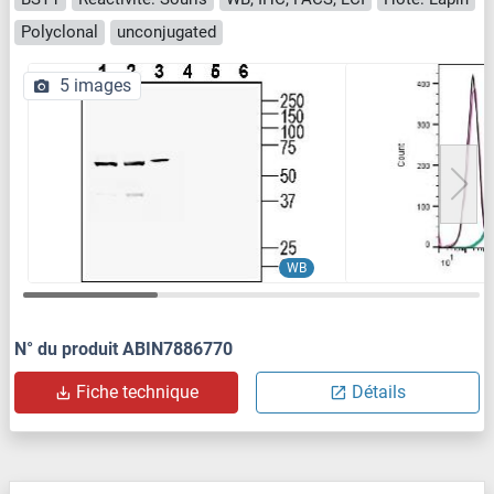
Polyclonal
unconjugated
5 images
WB
N° du produit ABIN7886770
Fiche technique
Détails