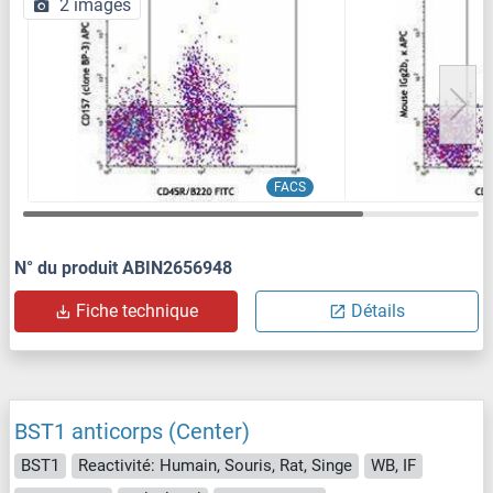
2 images
FACS
N° du produit ABIN2656948
Fiche technique
Détails
BST1 anticorps (Center)
BST1
Reactivité: Humain, Souris, Rat, Singe
WB, IF