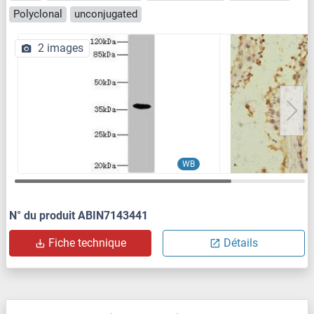
Polyclonal
unconjugated
2 images
WB
N° du produit ABIN7143441
Fiche technique
Détails