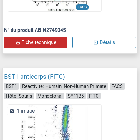
FACS
N° du produit ABIN2749045
Fiche technique
Détails
BST1 anticorps (FITC)
BST1
Reactivité: Humain, Non-Human Primate
FACS
Hôte: Souris
Monoclonal
SY11B5
FITC
1 image