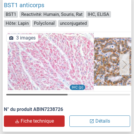
BST1 anticorps
BST1
Reactivité: Humain, Souris, Rat
IHC, ELISA
Hôte: Lapin
Polyclonal
unconjugated
3 images
IHC (p)
N° du produit ABIN7238726
Fiche technique
Détails