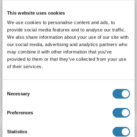
Hôte: Lapin
Polyclonal
unconjugated
This website uses cookies
1 image
We use cookies to personalise content and ads, to
provide social media features and to analyse our traffic.
We also share information about your use of our site with
our social media, advertising and analytics partners who
may combine it with other information that you’ve
provided to them or that they’ve collected from your use
of their services.
Consent
N° du produit ABIN6747338
Necessary
Selection
Fiche technique
Détails
Preferences
Statistics
Recombinant BST1 anticorps