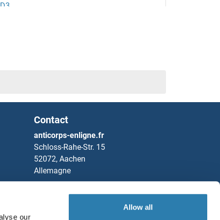
D3
D4
Contact
anticorps-enligne.fr
Schloss-Rahe-Str. 15
1
52072, Aachen
Allemagne
3
Tel
+49 (0)241 95 163 153
4
Fax
+49 (0)241 95 163 155
Allow all
alyse our