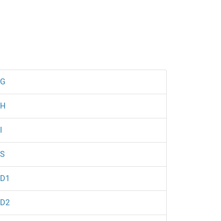
1G
1H
I
S
D1
D2