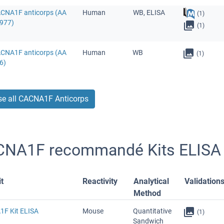
ACNA1F anticorps (AA
Human
WB, ELISA
(1)
977)
(1)
ACNA1F anticorps (AA
Human
WB
(1)
6)
e all CACNA1F Anticorps
NA1F recommandé Kits ELISA
t
Reactivity
Analytical
Validation
Method
F Kit ELISA
Mouse
Quantitative
(1)
Sandwich