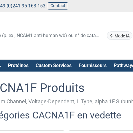
49 (0)241 95 163 153
Contact
Mode IA
A
Protéines
Custom Services
Fournisseurs
Pathway
CNA1F Produits
um Channel, Voltage-Dependent, L Type, alpha 1F Subun
égories CACNA1F en vedette