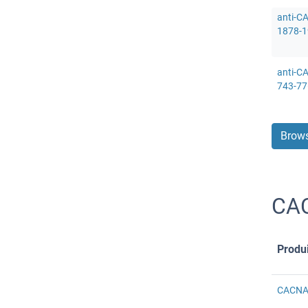
anti-C
1878-1
anti-C
743-77
Brows
CAC
Produi
CACNA1