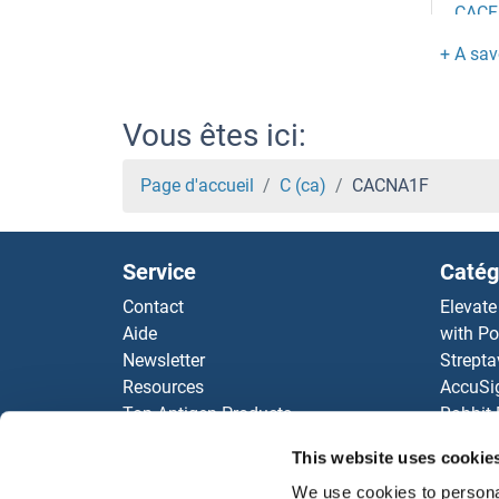
CACF
CABY
CABS
Vous êtes ici:
CABP
Page d'accueil
C (ca)
CACNA1F
CABP
Service
Catég
CABP
Contact
Elevate
Aide
with Po
CABP
Newsletter
Strepta
Resources
AccuSi
CABP
Top Antigen Products
Rabbit
Sitemap
Rocklan
CABL
This website uses cookie
ELISA K
We use cookies to personal
antibod