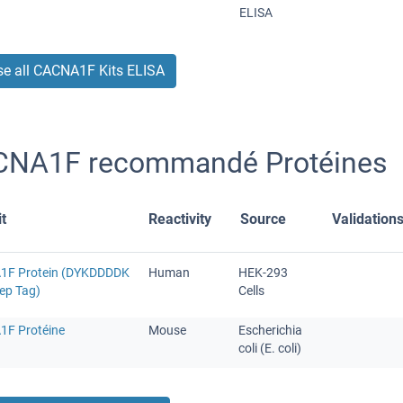
ELISA
e all CACNA1F Kits ELISA
NA1F recommandé Protéines
t
Reactivity
Source
Validation
1F Protein (DYKDDDDK
Human
HEK-293
ep Tag)
Cells
F Protéine
Mouse
Escherichia
coli (E. coli)