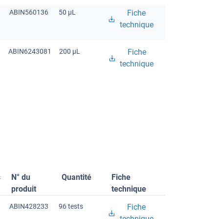
ABIN560136
50 μL
Fiche
technique
ABIN6243081
200 μL
Fiche
technique
s
N° du
Quantité
Fiche
produit
technique
ABIN428233
96 tests
Fiche
technique