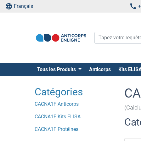
Français
+
Tous les Produits
Anticorps
Kits ELIS
Catégories
CA
CACNA1F Anticorps
(Calci
CACNA1F Kits ELISA
Cat
CACNA1F Protéines