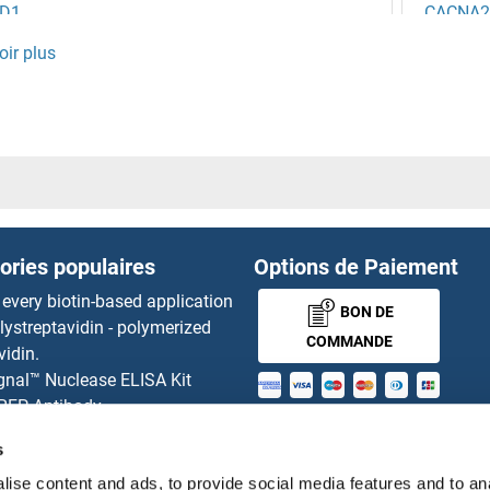
D1
CACNA2
R
CACNA2
1
CACNB1
7
CACNB2
5
CACNB3
ories populaires
Options de Paiement
4
CACNB4
 every biotin-based application
BON DE
lystreptavidin - polymerized
2
CACNG
COMMANDE
vidin.
gnal™ Nuclease ELISA Kit
1
CACNG
 RFP Antibody
MONEY-BACK-
d Original products
ES2
CACNG
s
its
GUARANTEE
ise content and ads, to provide social media features and to an
ies online purchase process