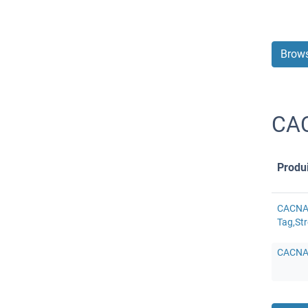
Brows
CAC
Produi
CACNA
Tag,Str
CACNA1