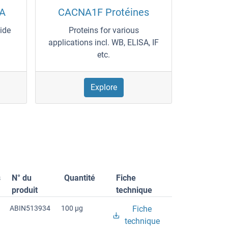
SA
CACNA1F Protéines
wide
Proteins for various
applications incl. WB, ELISA, IF
etc.
Explore
s
N° du
Quantité
Fiche
produit
technique
ABIN513934
100 μg
Fiche
technique