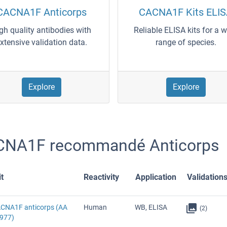
CACNA1F Anticorps
CACNA1F Kits ELI
gh quality antibodies with
Reliable ELISA kits for a 
xtensive validation data.
range of species.
Explore
Explore
NA1F recommandé Anticorps
t
Reactivity
Application
Validation
ACNA1F anticorps (AA
Human
WB, ELISA
(2)
977)