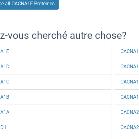
e all CACNA1F Protéines
z-vous cherché autre chose?
A1E
CACNA
NA1D
CACNA
A1C
CACNA1
A1B
CACNA1
A1A
CACNA2
HD1
CACNA2