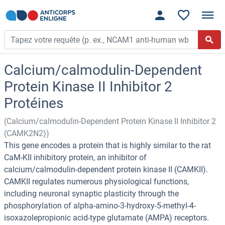
Calcium/calmodulin-Dependent
Protein Kinase II Inhibitor 2
Protéines
(Calcium/calmodulin-Dependent Protein Kinase II Inhibitor 2
(CAMK2N2))
This gene encodes a protein that is highly similar to the rat
CaM-KII inhibitory protein, an inhibitor of
calcium/calmodulin-dependent protein kinase II (CAMKII).
CAMKII regulates numerous physiological functions,
including neuronal synaptic plasticity through the
phosphorylation of alpha-amino-3-hydroxy-5-methyl-4-
isoxazolepropionic acid-type glutamate (AMPA) receptors.