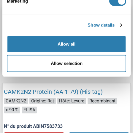
Marketing
CAMK2N2 Protein (AA 1-79) (His tag)
CAMK2N2
Origine: Xenopus tropicalis
Hôte: Levure
Show details
Recombinant
> 90 %
ELISA
Allow all
N° du produit ABIN1615914
Fiche technique
Détails
Allow selection
CAMK2N2 Protein (AA 1-79) (His tag)
CAMK2N2
Origine: Rat
Hôte: Levure
Recombinant
> 90 %
ELISA
N° du produit ABIN7583733