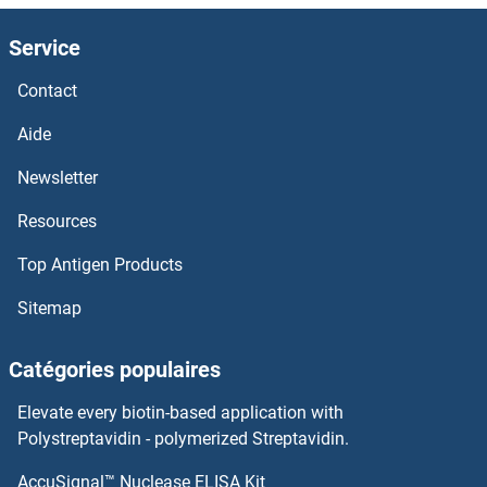
Service
Cadherin 8 Protéines
Contact
Cadherin 7 Protéines
Aide
Cadherin 5 Protéines
Newsletter
Cadherin 4 Protéines
Resources
Cadherin 24 Protéines
Top Antigen Products
Sitemap
Cadherin 20 Protéines
Catégories populaires
CALCOCO2 Protéines
Elevate every biotin-based application with
CALCRL Protéines
Polystreptavidin - polymerized Streptavidin.
Calcyphosine Protéines
AccuSignal™ Nuclease ELISA Kit