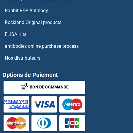
Rabbit RFP Antibody
Calcyphosine 2 Protéines
Rockland Original products
Calcyphosine-Like Protéines
ELISA Kits
Caldesmon Protéines
antibodies online purchase process
CALHM1 Protéines
Nos distributeurs
Calicin Protéines
Options de Paiement
Calmegin Protéines
BON DE COMMANDE
CALML3 Protéines
CALML4 Protéines
CALML5 Protéines