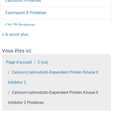
Calcitonin Protéines
Calcineurin B Protéines
CALCB Protéines
CALB1 Protéines
CADPS2 Protéines
Vous êtes ici:
CADPS Protéines
Page d'accueil
C (ca)
Calcium/calmodulin-Dependent Protein Kinase II
CADM2 Protéines
Inhibitor 2
CADM1 Protéines
Calcium/calmodulin-Dependent Protein Kinase II
Cadherin-16 Protéines
Inhibitor 2 Protéines
Cadherin 9 Protéines