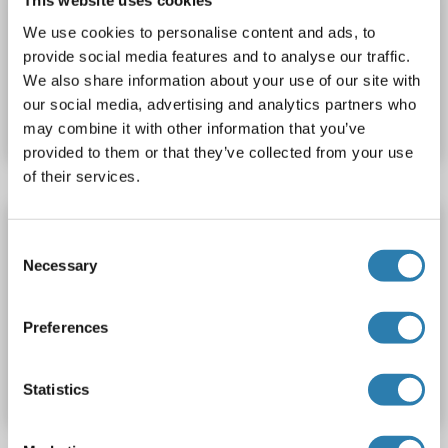
This website uses cookies
Recombinant
> 90 %
ELISA
We use cookies to personalise content and ads, to
provide social media features and to analyse our traffic.
N° du produit ABIN1613195
We also share information about your use of our site with
our social media, advertising and analytics partners who
Fiche technique
Détails
may combine it with other information that you’ve
provided to them or that they’ve collected from your use
of their services.
CAMK2N2 Protein (AA 1-79) (His tag)
Consent
CAMK2N2
Origine: Boeuf (Vache)
Hôte: Levure
Necessary
Selection
Recombinant
> 90 %
ELISA
Preferences
N° du produit ABIN7583732
Fiche technique
Détails
Statistics