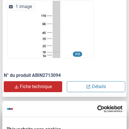
1 image
WB
N° du produit ABIN2713094
Fiche technique
Détails
CAMK2N2 Protein (AA 1-79) (His tag)
CAMK2N2
Origine: Xenopus laevis
Hôte: Levure