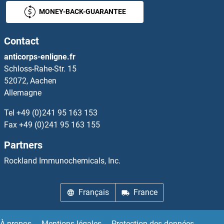
MONEY-BACK-GUARANTEE
Calmodulin 1 Protéines
Calmodulin 2 Protéines
Contact
anticorps-enligne.fr
Calmodulin-Lysine N-Methyltransferase Protéines
Schloss-Rahe-Str. 15
52072, Aachen
Calneuron 1 Protéines
Allemagne
Tel
+49 (0)241 95 163 153
Calnexin Protéines
Fax
+49 (0)241 95 163 155
Calpain 1, Large Subunit Protéines
Partners
Rockland Immunochemicals, Inc.
Calpain 15/SOLH Protéines
Calpain 2 Protéines
Français
France
À propos
Mentions légales
Protection des données