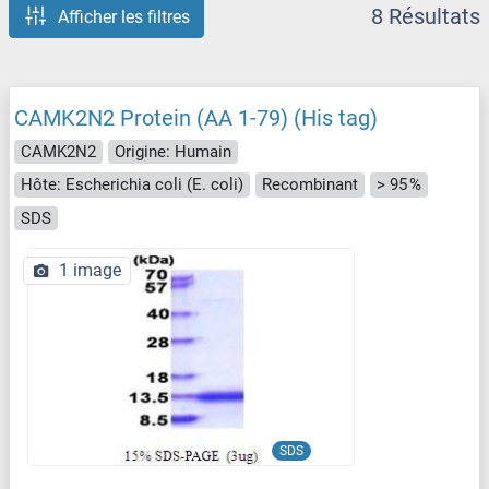
8 Résultats
Afficher les filtres
CAMK2N2 Protein (AA 1-79) (His tag)
CAMK2N2
Origine: Humain
Hôte: Escherichia coli (E. coli)
Recombinant
> 95 %
SDS
1 image
SDS