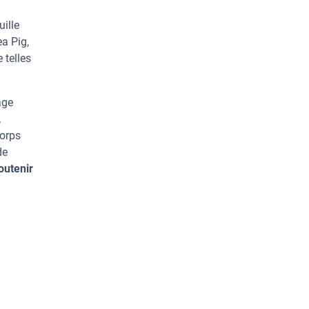
uille
a Pig,
 telles
age
.
corps
de
outenir