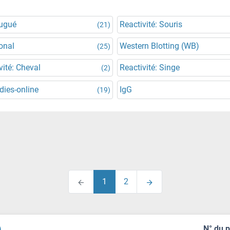
jugué
Reactivité: Souris
(21)
onal
Western Blotting (WB)
(25)
vité: Cheval
Reactivité: Singe
(2)
dies-online
IgG
(19)
1
2
)
N° du 