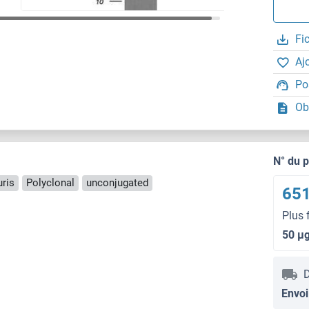
Fi
Aj
Po
Ob
N° du 
ris
Polyclonal
unconjugated
651
Plus 
50 μ
D
Envoi