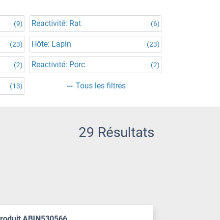
Reactivité: Rat
(9)
(6)
Hôte: Lapin
(23)
(23)
Reactivité: Porc
(2)
(2)
Tous les filtres
(13)
29 Résultats
produit ABIN530566