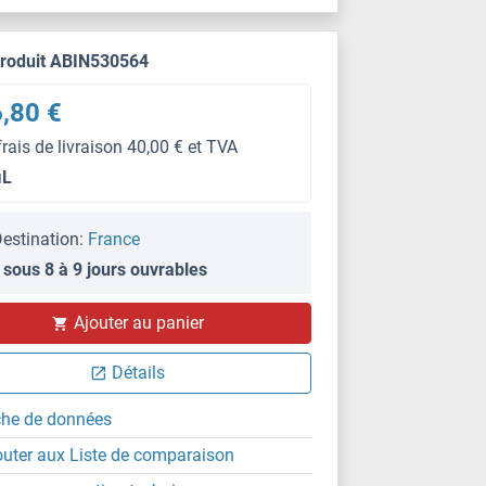
produit ABIN530564
,80 €
frais de livraison 40,00 € et TVA
μL
estination:
France
 sous 8 à 9 jours ouvrables
WB
Ajouter au panier
Détails
che de données
outer aux Liste de comparaison