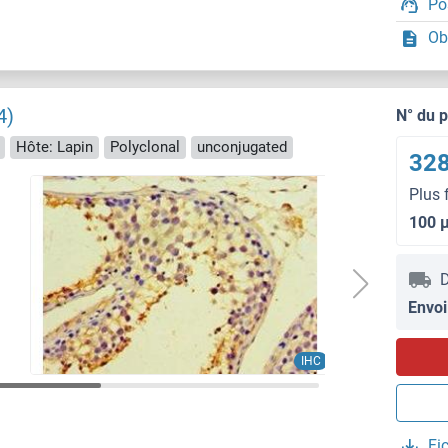
Po
Ob
4)
N° du 
Hôte: Lapin
Polyclonal
unconjugated
328
Plus 
100 
D
Envoi
IHC
Fi