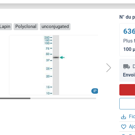
N° du 
Lapin
Polyclonal
unconjugated
636
Plus 
100 
D
Envoi
IP
Fi
Aj