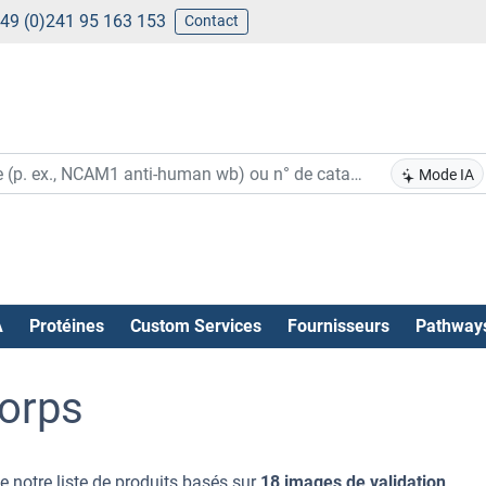
49 (0)241 95 163 153
Contact
Mode IA
A
Protéines
Custom Services
Fournisseurs
Pathway
corps
e notre liste de produits basés sur
18 images de validation
.