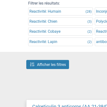
Filtrer les résultats:
Reactivité: Humain
Incon
(28)
Reactivité: Chien
Polycl
(3)
Reactivité: Cobaye
Reacti
(2)
Reactivité: Lapin
antibo
(2)
Afficher les filtres
Calreticulin 3 anticorps (AA 21-384