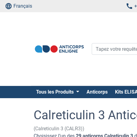
Français
+
Tous les Produits
Anticorps
Kits ELIS
Calreticulin 3 Anti
(Calreticulin 3 (CALR3))
Choisissez l’un des
29 anticorps Calreticulin 3
d