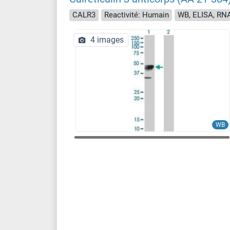
CALR3
Reactivité: Humain
WB, ELISA, RN
4 images
WB