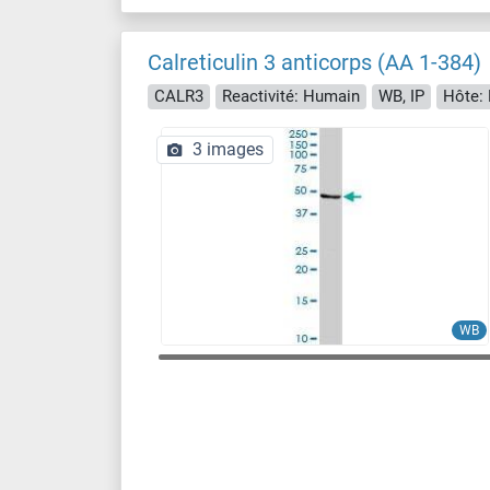
Calreticulin 3 anticorps (AA 1-384)
CALR3
Reactivité: Humain
WB, IP
Hôte: 
3 images
WB