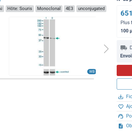
Ai
Hôte: Souris
Monoclonal
4E3
unconjugated
651
Plus 
100 
D
Envoi
WB
Fi
Aj
Po
Ob