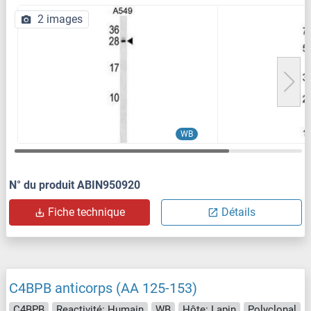
2 images
WB
N° du produit ABIN950920
Fiche technique
Détails
C4BPB anticorps (AA 125-153)
C4BPB
Reactivité: Humain
WB
Hôte: Lapin
Polyclonal