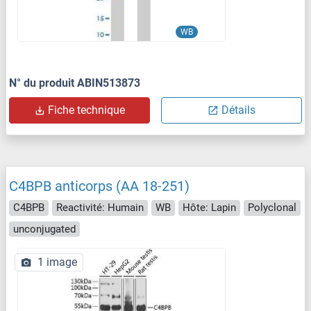
WB
N° du produit ABIN513873
Fiche technique
Détails
C4BPB anticorps (AA 18-251)
C4BPB
Reactivité: Humain
WB
Hôte: Lapin
Polyclonal
unconjugated
1 image