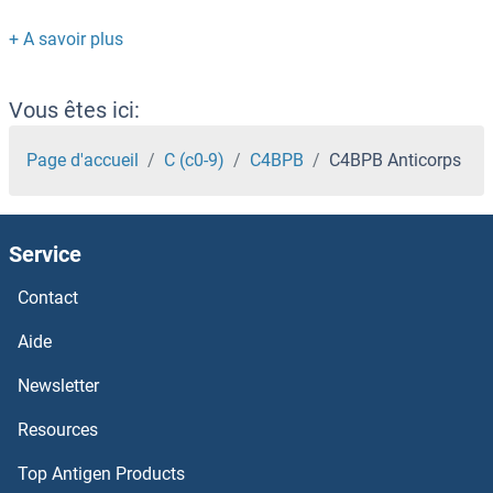
C3orf24 Anticorps
C3orf15 Anticorps
Vous êtes ici:
C3AR1 Anticorps
Page d'accueil
C (c0-9)
C4BPB
C4BPB Anticorps
C3a Anticorps
Service
C3 Anticorps
Contact
C2orf88 Anticorps
Aide
C2ORF76 Anticorps
Newsletter
Resources
C2orf71 Anticorps
Top Antigen Products
C2orf60 Anticorps