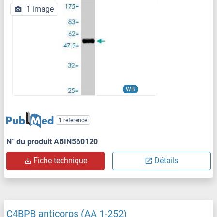
1 image
WB
1 reference
N° du produit ABIN560120
Fiche technique
Détails
C4BPB anticorps (AA 1-252)