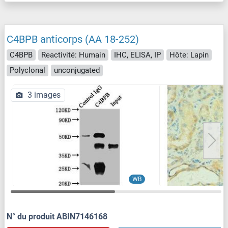
C4BPB anticorps (AA 18-252)
C4BPB
Reactivité: Humain
IHC, ELISA, IP
Hôte: Lapin
Polyclonal
unconjugated
3 images
WB
N° du produit ABIN7146168