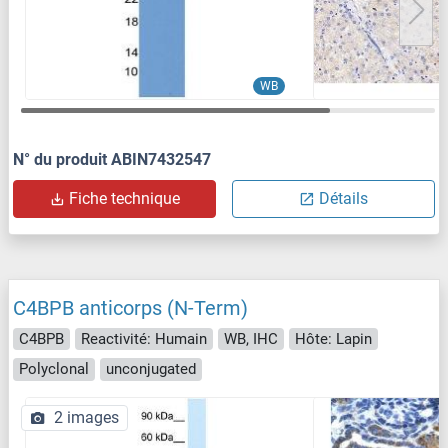
WB
N° du produit ABIN7432547
Fiche technique
Détails
C4BPB anticorps (N-Term)
C4BPB
Reactivité: Humain
WB, IHC
Hôte: Lapin
Polyclonal
unconjugated
2 images