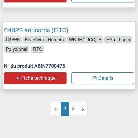
C4BPB anticorps (FITC)
C4BPB
Reactivité: Humain
WB, IHC, ICC, IF
Hôte: Lapin
Polyclonal
FITC
N° du produit ABIN7700473
Fiche technique
Détails
1
2