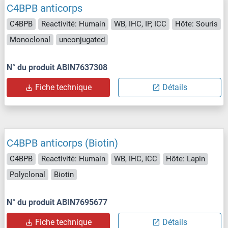
C4BPB anticorps
C4BPB
Reactivité: Humain
WB, IHC, IP, ICC
Hôte: Souris
Monoclonal
unconjugated
N° du produit ABIN7637308
Fiche technique
Détails
C4BPB anticorps (Biotin)
C4BPB
Reactivité: Humain
WB, IHC, ICC
Hôte: Lapin
Polyclonal
Biotin
N° du produit ABIN7695677
Fiche technique
Détails