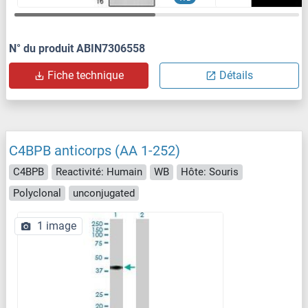
N° du produit ABIN7306558
Fiche technique
Détails
C4BPB anticorps (AA 1-252)
C4BPB
Reactivité: Humain
WB
Hôte: Souris
Polyclonal
unconjugated
1 image