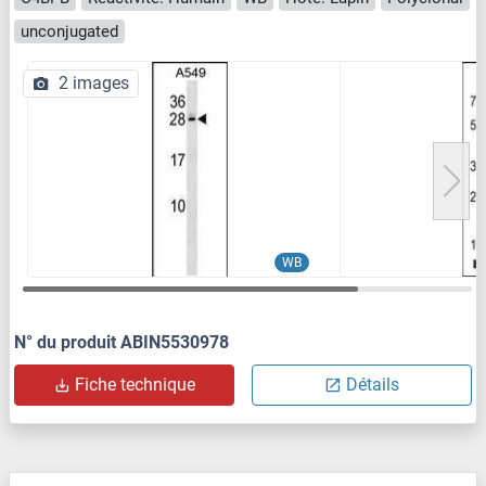
unconjugated
2 images
WB
N° du produit ABIN5530978
Fiche technique
Détails