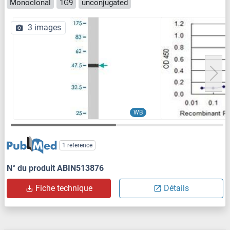
Monoclonal
1G9
unconjugated
3 images
WB
1 reference
N° du produit ABIN513876
Fiche technique
Détails