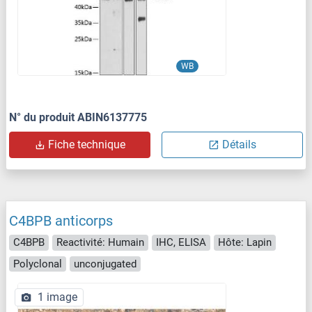
WB
N° du produit ABIN6137775
Fiche technique
Détails
C4BPB anticorps
C4BPB
Reactivité: Humain
IHC, ELISA
Hôte: Lapin
Polyclonal
unconjugated
1 image