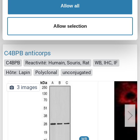
Allow all
N° du produit ABIN7798141
Fiche technique
Détails
Allow selection
C4BPB anticorps
C4BPB
Reactivité: Humain, Souris, Rat
WB, IHC, IF
Hôte: Lapin
Polyclonal
unconjugated
3 images
WB