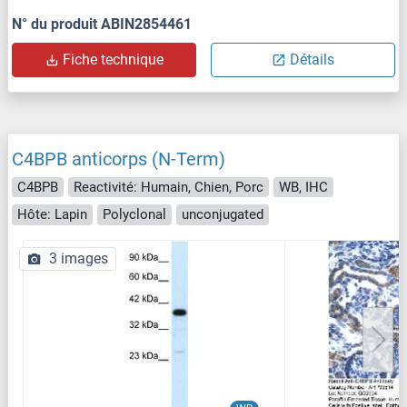
N° du produit ABIN2854461
Fiche technique
Détails
C4BPB anticorps (N-Term)
C4BPB
Reactivité: Humain, Chien, Porc
WB, IHC
Hôte: Lapin
Polyclonal
unconjugated
3 images