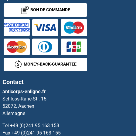
BON DE COMMANDE
C4orf6 Anticorps
C5 Anticorps
C5A Anticorps
C5AR1 Anticorps
MONEY-BACK-GUARANTEE
C5b-9 Anticorps
Contact
C5ORF42 Anticorps
anticorps-enligne.fr
Schloss-Rahe-Str. 15
C6 Anticorps
52072, Aachen
Allemagne
C6orf130 Anticorps
Tel
+49 (0)241 95 163 153
C6ORF136 Anticorps
Fax
+49 (0)241 95 163 155