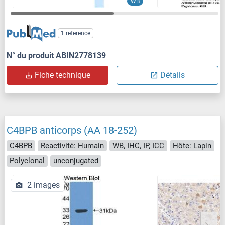
WB
1 reference
N° du produit ABIN2778139
Fiche technique
Détails
C4BPB anticorps (AA 18-252)
C4BPB
Reactivité: Humain
WB, IHC, IP, ICC
Hôte: Lapin
Polyclonal
unconjugated
2 images