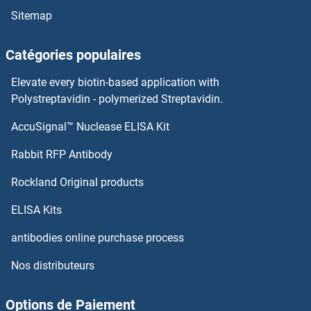
Sitemap
C2orf40 Anticorps
Catégories populaires
C2orf30 Anticorps
Elevate every biotin-based application with
C22ORF39 Anticorps
Polystreptavidin - polymerized Streptavidin.
AccuSignal™ Nuclease ELISA Kit
C22orf28 Anticorps
Rabbit RFP Antibody
C4orf14 Anticorps
Rockland Original products
C4ORF26 Anticorps
ELISA Kits
C4orf43 Anticorps
antibodies online purchase process
Nos distributeurs
C4orf46 Anticorps
C4orf49 Anticorps
Options de Paiement