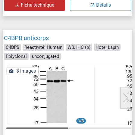
Fiche technique
Détails
C4BPB anticorps
C4BPB
Reactivité: Humain
WB, IHC (p)
Hôte: Lapin
Polyclonal
unconjugated
3 images
WB