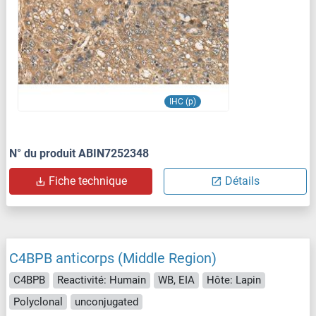
IHC (p)
N° du produit ABIN7252348
Fiche technique
Détails
C4BPB anticorps (Middle Region)
C4BPB
Reactivité: Humain
WB, EIA
Hôte: Lapin
Polyclonal
unconjugated