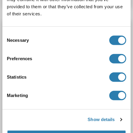
provided to them or that they’ve collected from your use
of their services.
Recombinant C4BPB anticorps
Consent
KD Validated
C4BPB
Reactivité: Humain
WB
Necessary
Selection
Hôte: Lapin
Monoclonal
24GB5940
unconjugated
Recombinant Antibody
Preferences
2 images
Statistics
Marketing
WB
Show details