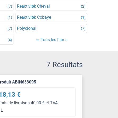
Reactivité: Cheval
(7)
(2)
Reactivité: Cobaye
(1)
(1)
Polyclonal
(7)
(7)
Tous les filtres
(4)
7 Résultats
produit ABIN633095
18,13 €
frais de livraison 40,00 € et TVA
μL