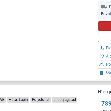
D
Envoi
Fi
Aj
Po
Ob
N° du 
WB
Hôte: Lapin
Polyclonal
unconjugated
789