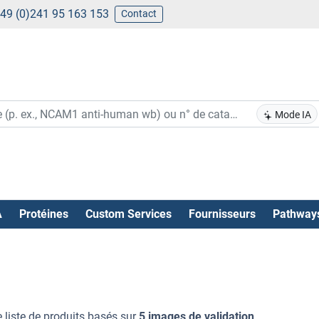
49 (0)241 95 163 153
Contact
Mode IA
A
Protéines
Custom Services
Fournisseurs
Pathway
 liste de produits basés sur
5 images de validation
.