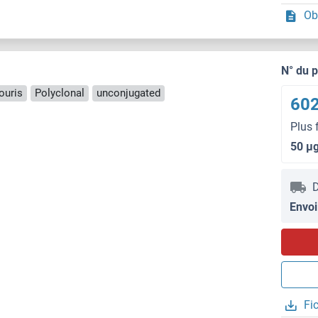
Ob
N° du 
ouris
Polyclonal
unconjugated
602
Plus 
50 μ
D
Envoi
Fi