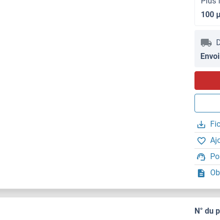
Plus 
100 
D
Envoi
Fi
Aj
Po
Ob
N° du 