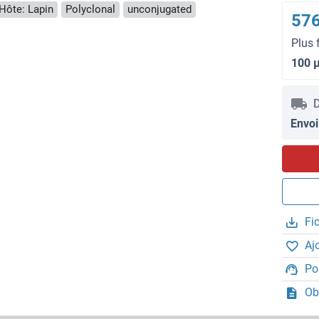
Hôte: Lapin
Polyclonal
unconjugated
576
Plus 
100 
D
Envoi
Fi
Aj
Po
Ob