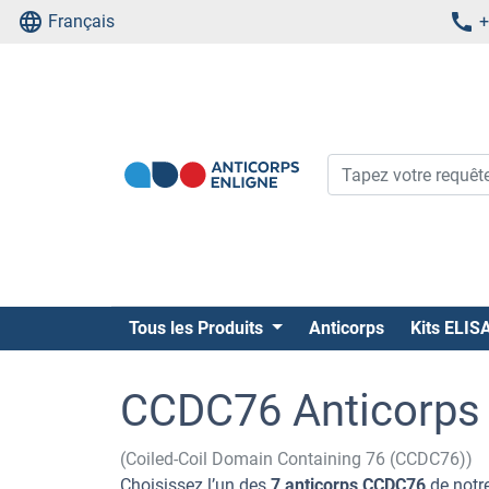
Français
+
Tous les Produits
Anticorps
Kits ELIS
CCDC76 Anticorps
(Coiled-Coil Domain Containing 76 (CCDC76))
Choisissez l’un des
7 anticorps CCDC76
de notre