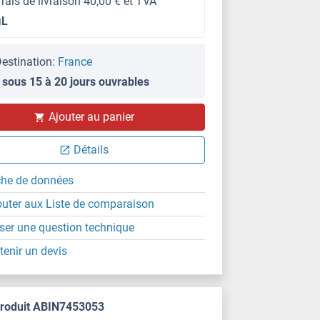
frais de livraison 40,00 € et TVA
μL
estination:
France
 sous 15 à 20 jours ouvrables
Ajouter au panier
Détails
che de données
outer aux Liste de comparaison
ser une question technique
tenir un devis
produit ABIN7453053