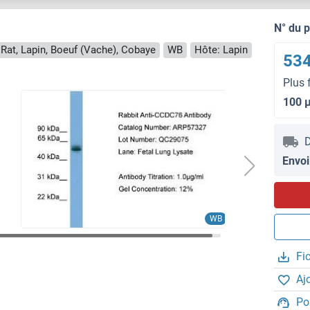
N° du 
 Rat, Lapin, Boeuf (Vache), Cobaye
WB
Hôte: Lapin
534
Plus 
100 
D
Envoi
WB
Fi
Aj
Po