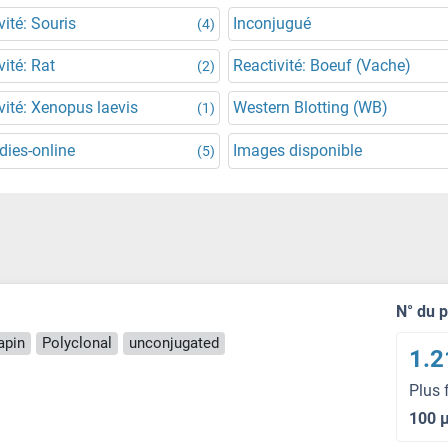
vité: Souris
Inconjugué
(4)
vité: Rat
Reactivité: Boeuf (Vache)
(2)
vité: Xenopus laevis
Western Blotting (WB)
(1)
dies-online
Images disponible
(5)
N° du 
apin
Polyclonal
unconjugated
1.2
Plus 
100 