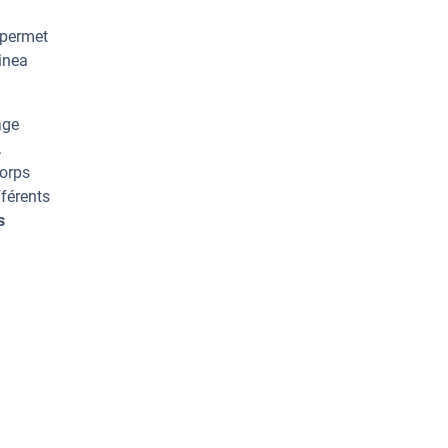
 permet
inea
age
.
corps
férents
s