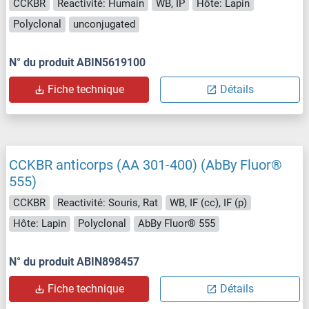
CCKBR
Reactivité: Humain
WB, IP
Hôte: Lapin
Polyclonal
unconjugated
N° du produit ABIN5619100
Fiche technique
Détails
CCKBR anticorps (AA 301-400) (AbBy Fluor®
555)
CCKBR
Reactivité: Souris, Rat
WB, IF (cc), IF (p)
Hôte: Lapin
Polyclonal
AbBy Fluor® 555
N° du produit ABIN898457
Fiche technique
Détails