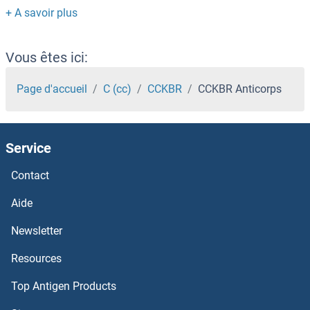
CCDC92 Anticorps
CCDC91 Anticorps
Vous êtes ici:
CCDC90B Anticorps
Page d'accueil
C (cc)
CCKBR
CCKBR Anticorps
CCDC90A Anticorps
Service
CCDC9 Anticorps
Contact
CCDC89 Anticorps
Aide
CCDC88B Anticorps
Newsletter
Resources
CCDC87 Anticorps
Top Antigen Products
CCDC86 Anticorps