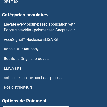
Sitemap
CCDC85C Anticorps
Catégories populaires
CCDC85B Anticorps
Elevate every biotin-based application with
CCDC84 Anticorps
Polystreptavidin - polymerized Streptavidin.
AccuSignal™ Nuclease ELISA Kit
CCDC83 Anticorps
Rabbit RFP Antibody
CCL11 Anticorps
Rockland Original products
Ccl12 Anticorps
ELISA Kits
CCL13 Anticorps
antibodies online purchase process
Nos distributeurs
CCL14 Anticorps
CCL15 Anticorps
Options de Paiement