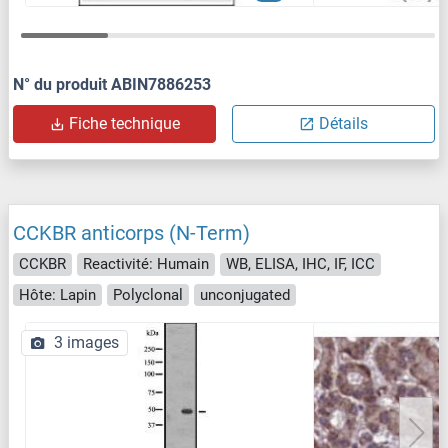
N° du produit ABIN7886253
Fiche technique
Détails
CCKBR anticorps (N-Term)
CCKBR
Reactivité: Humain
WB, ELISA, IHC, IF, ICC
Hôte: Lapin
Polyclonal
unconjugated
3 images