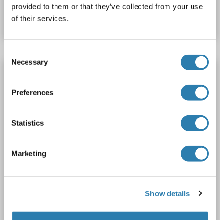
provided to them or that they’ve collected from your use
Fiche technique
Détails
of their services.
Consent
Necessary
Selection
CCKBR anticorps (N-Term)
CCKBR
Reactivité: Humain
WB, ELISA
Hôte: Lapin
Preferences
Polyclonal
unconjugated
Statistics
1 image
Marketing
Show details
WB