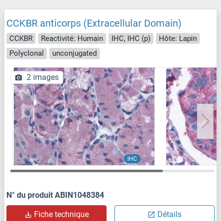
CCKBR anticorps (Extracellular Domain)
CCKBR
Reactivité: Humain
IHC, IHC (p)
Hôte: Lapin
Polyclonal
unconjugated
2 images
IHC
N° du produit ABIN1048384
Fiche technique
Détails