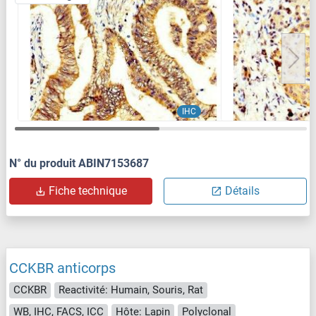
IHC
N° du produit ABIN7153687
Fiche technique
Détails
CCKBR anticorps
CCKBR
Reactivité: Humain, Souris, Rat
WB, IHC, FACS, ICC
Hôte: Lapin
Polyclonal