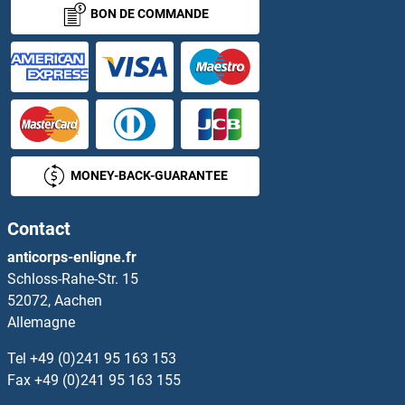
BON DE COMMANDE
CCL16 Anticorps
CCL17 Anticorps
CCL18 Anticorps
CCL19 Anticorps
MONEY-BACK-GUARANTEE
CCL2 Anticorps
Contact
CCL20 Anticorps
anticorps-enligne.fr
Schloss-Rahe-Str. 15
CCL21 Anticorps
52072, Aachen
Allemagne
Ccl21a Anticorps
Tel
+49 (0)241 95 163 153
CCL22 Anticorps
Fax
+49 (0)241 95 163 155