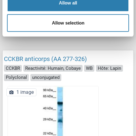
Allow all
N° du produit ABIN7188594
Allow selection
Fiche technique
Détails
CCKBR anticorps (AA 277-326)
CCKBR
Reactivité: Humain, Cobaye
WB
Hôte: Lapin
Polyclonal
unconjugated
1 image