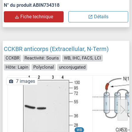
N° du produit ABIN734318
Fiche technique
Détails
CCKBR anticorps (Extracellular, N-Term)
CCKBR
Reactivité: Souris
WB, IHC, FACS, LCI
Hôte: Lapin
Polyclonal
unconjugated
7 images
WB