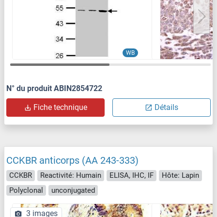
WB
N° du produit ABIN2854722
Fiche technique
Détails
CCKBR anticorps (AA 243-333)
CCKBR
Reactivité: Humain
ELISA, IHC, IF
Hôte: Lapin
Polyclonal
unconjugated
3 images