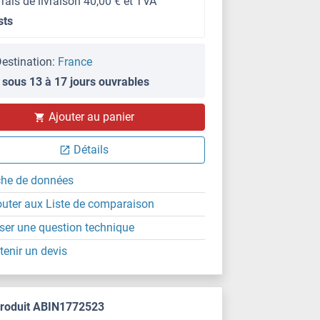
frais de livraison 40,00 € et TVA
sts
estination:
France
 sous 13 à 17 jours ouvrables
Ajouter au panier
Détails
che de données
outer aux Liste de comparaison
ser une question technique
tenir un devis
produit ABIN1772523