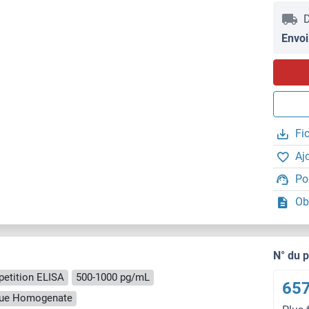
D
Envoi
Fi
Aj
Po
Ob
N° du 
etition ELISA
500-1000 pg/mL
657
ssue Homogenate