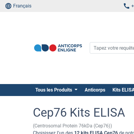
Français
+
Tous les Produits
Anticorps
Kits ELIS
Cep76 Kits ELISA
(Centrosomal Protein 76kDa (Cep76))
Choisissez l’un des
12 kits ELISA Cep76
de notr