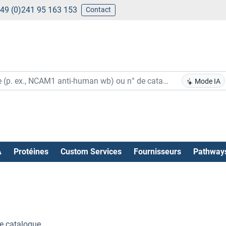
49 (0)241 95 163 153
Contact
Mode IA
A
Protéines
Custom Services
Fournisseurs
Pathway
e catalogue .