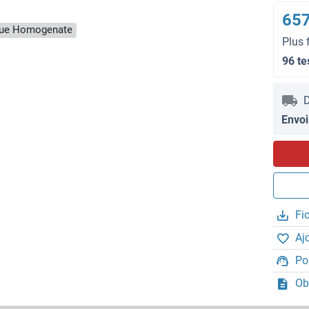
657
ssue Homogenate
Plus 
96 te
D
Envoi
Fi
Aj
Po
Ob