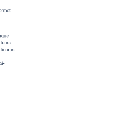
permet
haque
teurs.
ticorps
ci-