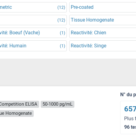
metric
Pre-coated
(12)
Tissue Homogenate
(12)
vité: Boeuf (Vache)
Reactivité: Chien
(1)
vité: Humain
Reactivité: Singe
(1)
N° du 
Competition ELISA
50-1000 pg/mL
657
ssue Homogenate
Plus 
96 te