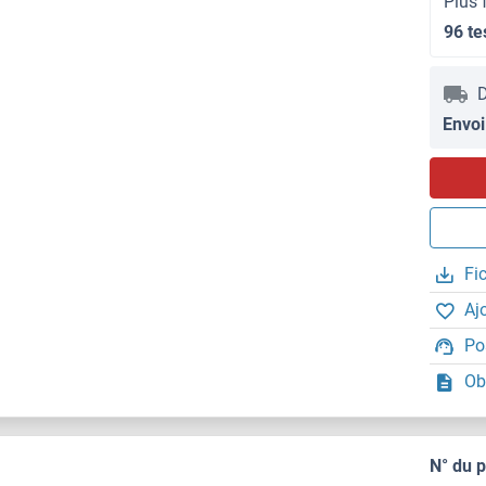
Plus 
96 te
D
Envoi
Fi
Aj
Po
Ob
N° du 