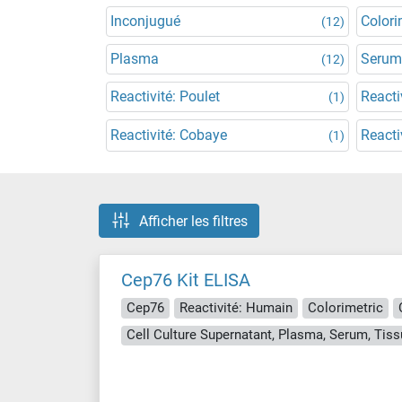
Inconjugué
Colori
(12)
Plasma
Serum
(12)
Reactivité: Poulet
Reacti
(1)
Reactivité: Cobaye
Reacti
(1)
Afficher les filtres
Cep76 Kit ELISA
Cep76
Reactivité: Humain
Colorimetric
Cell Culture Supernatant, Plasma, Serum, Ti