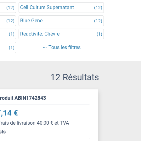
Cell Culture Supernatant
(12)
(12)
Blue Gene
(12)
(12)
Reactivité: Chévre
(1)
(1)
Tous les filtres
(1)
12 Résultats
produit ABIN1742843
,14 €
frais de livraison 40,00 € et TVA
sts