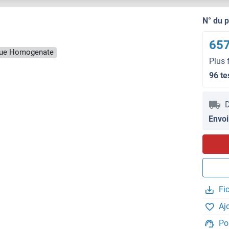
N° du 
657
ssue Homogenate
Plus 
96 te
D
Envoi
Fi
Aj
Po