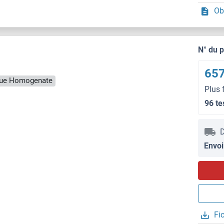
Ob
N° du 
657
ssue Homogenate
Plus 
96 te
D
Envoi
Fi