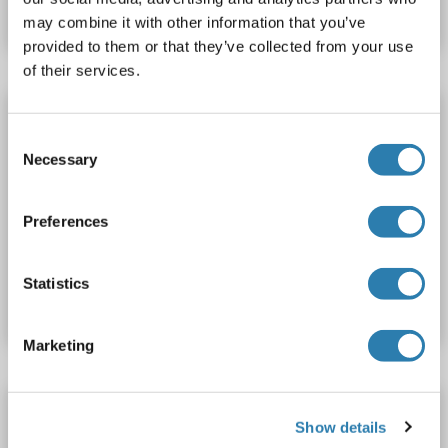
Fiche technique
Détails
may combine it with other information that you’ve
provided to them or that they’ve collected from your use
of their services.
CFHR5 Kit ELISA
Consent
CFHR5
Reactivité: Humain
Colorimetric
Necessary
Selection
Sandwich ELISA
0.78 ng/mL - 50 ng/mL
Cell Culture Supernatant, Plasma (EDTA), Plasma (heparin), Serum, Urine
Preferences
N° du produit ABIN7832495
Statistics
Fiche technique
Détails
Marketing
CFHR5 Kit ELISA
Show details
CFHR5
Reactivité: Humain
Colorimetric