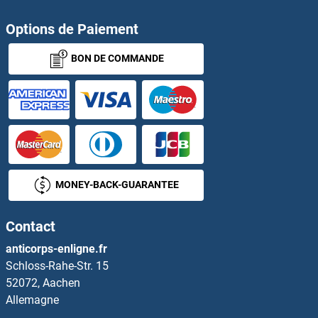
CGGBP1 Kits ELISA
Options de Paiement
BON DE COMMANDE
CGRP Kits ELISA
CH25H Kits ELISA
CHAC1 Kits ELISA
CHAC2 Kits ELISA
MONEY-BACK-GUARANTEE
CHAD Kits ELISA
Contact
CHAF1B Kits ELISA
anticorps-enligne.fr
Schloss-Rahe-Str. 15
Chaperonin Containing TCP1, Subunit 5 (Epsilon) Kits ELISA
52072, Aachen
Allemagne
Charged Multivesicular Body Protein 2B Kits ELISA