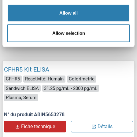
Sandwich ELISA
1.56-100 ng/mL
Allow all
N° du produit ABIN2043215
Allow selection
Fiche technique
Détails
CFHR5 Kit ELISA
CFHR5
Reactivité: Humain
Colorimetric
Sandwich ELISA
31.25 pg/mL - 2000 pg/mL
Plasma, Serum
N° du produit ABIN5653278
Fiche technique
Détails