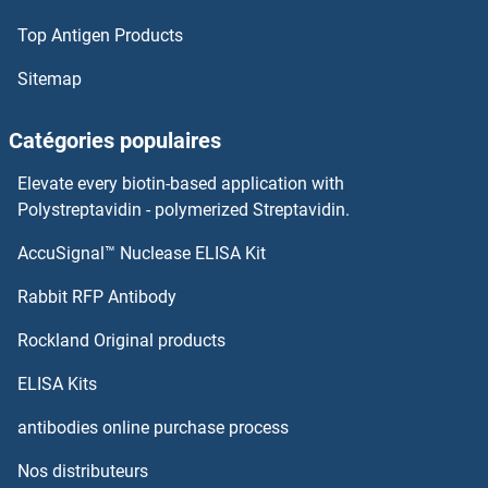
Top Antigen Products
CER1 Kits ELISA
Sitemap
CEPT1 Kits ELISA
Catégories populaires
CEP97 Kits ELISA
Elevate every biotin-based application with
CEP78 Kits ELISA
Polystreptavidin - polymerized Streptavidin.
AccuSignal™ Nuclease ELISA Kit
Cep76 Kits ELISA
Rabbit RFP Antibody
CFP Kits ELISA
Rockland Original products
CFTR Kits ELISA
ELISA Kits
CGA Kits ELISA
antibodies online purchase process
Nos distributeurs
CGB Kits ELISA