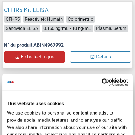
CFHR5 Kit ELISA
CFHR5
Reactivité: Humain
Colorimetric
Sandwich ELISA
0.156 ng/mL - 10 ng/mL
Plasma, Serum
N° du produit ABIN4967992
Fiche technique
Détails
CFHR5 Kit IQ-ELISA
CFHR5
Reactivité: Humain
qPCR
Sandwich ELISA
This website uses cookies
Cell Culture Supernatant, Plasma, Serum
We use cookies to personalise content and ads, to
provide social media features and to analyse our traffic.
N° du produit ABIN6386029
We also share information about your use of our site with
our social media, advertising and analytics partners who