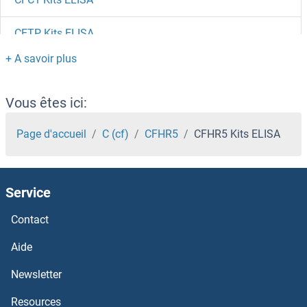
CETP Kits ELISA
CES5A Kits ELISA
CES3 Kits ELISA
Vous êtes ici:
CES2 Kits ELISA
Page d'accueil
C (cf)
CFHR5
CFHR5 Kits ELISA
CES1 Kits ELISA
Service
Ceruloplasmin Kits ELISA
Contact
CERS6 Kits ELISA
Aide
CERK Kits ELISA
Newsletter
Resources
Ceramide Synthase 2 Kits ELISA