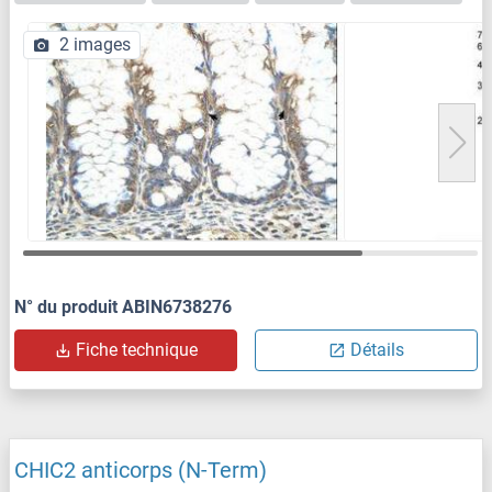
2 images
N° du produit ABIN6738276
Fiche technique
Détails
CHIC2 anticorps (N-Term)