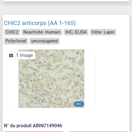
CHIC2 anticorps (AA 1-165)
CHIC2
Reactivité: Humain
IHC, ELISA
Hôte: Lapin
Polyclonal
unconjugated
1 image
IHC
N° du produit ABIN7149046