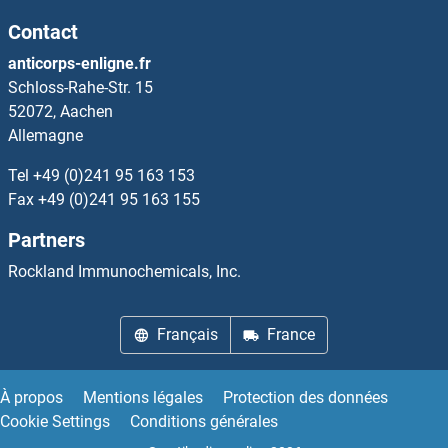
Contact
CHMP3 Anticorps
anticorps-enligne.fr
Schloss-Rahe-Str. 15
CHMP4A Anticorps
52072, Aachen
Allemagne
CHMP4B Anticorps
Tel
+49 (0)241 95 163 153
CHMP4C Anticorps
Fax
+49 (0)241 95 163 155
Partners
CHMP5 Anticorps
Rockland Immunochemicals, Inc.
CHMP6 Anticorps
Français
France
CHMP7 Anticorps
CHN1 Anticorps
À propos
Mentions légales
Protection des données
Cookie Settings
Conditions générales
CHN2 Anticorps