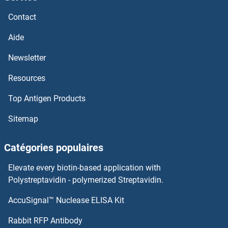
Chemokine (C-C Motif) Ligand 6 Anticorps
Contact
Chemokine (C-C Motif) Ligand 4-Like 2 Anticorps
Aide
Chemokine (C-C Motif) Ligand 1 Anticorps
Newsletter
Resources
Chemerin Anticorps
Top Antigen Products
CHEK2 Anticorps
Sitemap
CHEK1 Anticorps
Catégories populaires
Checkpoint with Forkhead and Ring Finger Domains Anticorps
Elevate every biotin-based application with
CHDH Anticorps
Polystreptavidin - polymerized Streptavidin.
AccuSignal™ Nuclease ELISA Kit
CHD9 Anticorps
Rabbit RFP Antibody