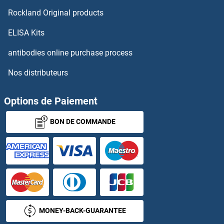
CHID1 Anticorps
Rockland Original products
Chitotriosidase 1 Anticorps
ELISA Kits
CHKB Anticorps
antibodies online purchase process
Nos distributeurs
Chloramphenicol Acetyl Transferase Anticorps
Chloride Channel 5 Anticorps
Options de Paiement
BON DE COMMANDE
CHM Anticorps
CHML Anticorps
CHMP1A Anticorps
CHMP1B Anticorps
MONEY-BACK-GUARANTEE
CHMP2A Anticorps