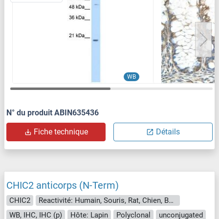
WB
N° du produit ABIN635436
Fiche technique
Détails
CHIC2 anticorps (N-Term)
CHIC2
Reactivité: Humain, Souris, Rat, Chien, Boeuf (Vache), Cobaye, Cheval, Lapin, Singe, Porc, Roussette (Chauve-souris)
WB, IHC, IHC (p)
Hôte: Lapin
Polyclonal
unconjugated