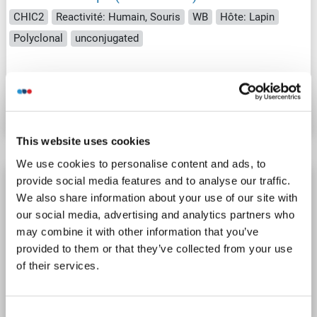
CHIC2
Reactivité: Humain, Souris
WB
Hôte: Lapin
Polyclonal
unconjugated
N° du produit ABIN1814282
Fiche technique
Détails
This website uses cookies
We use cookies to personalise content and ads, to
CHIC2 anticorps (AA 138-165) (Biotin)
provide social media features and to analyse our traffic.
We also share information about your use of our site with
CHIC2
Reactivité: Humain, Souris
WB, ELISA
our social media, advertising and analytics partners who
Hôte: Lapin
Polyclonal
Biotin
may combine it with other information that you’ve
provided to them or that they’ve collected from your use
N° du produit ABIN1966912
of their services.
Fiche technique
Détails
Consent