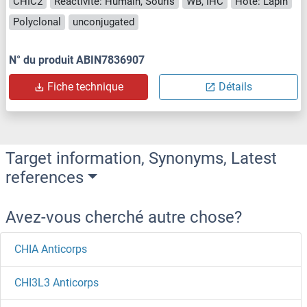
CHIC2
Reactivité: Humain, Souris
WB, IHC
Hôte: Lapin
Polyclonal
unconjugated
N° du produit ABIN7836907
Fiche technique
Détails
Target information, Synonyms, Latest
references
Avez-vous cherché autre chose?
CHIA Anticorps
CHI3L3 Anticorps