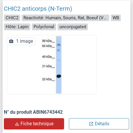
CHIC2 anticorps (N-Term)
CHIC2
Reactivité: Humain, Souris, Rat, Boeuf (Vache), Cobaye, Cheval, Singe, Porc, Poulet
WB
Hôte: Lapin
Polyclonal
unconjugated
1 image
N° du produit ABIN6743442
Fiche technique
Détails