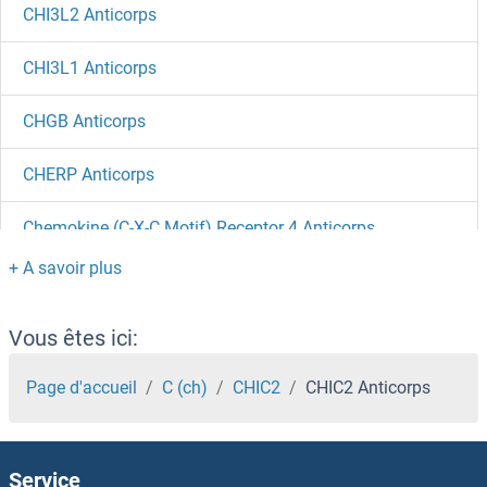
CHI3L2 Anticorps
CHI3L1 Anticorps
CHGB Anticorps
CHERP Anticorps
Chemokine (C-X-C Motif) Receptor 4 Anticorps
Chemokine (C-X-C Motif) Receptor 3 Anticorps
Chemokine (C-X-C Motif) Ligand 15 Anticorps
Vous êtes ici:
Chemokine (C-X-C Motif) Ligand 14 Anticorps
Page d'accueil
C (ch)
CHIC2
CHIC2 Anticorps
Chemokine (C-C Motif) Ligand 8 Anticorps
Service