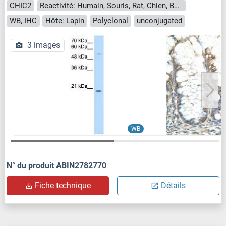
CHIC2
Reactivité: Humain, Souris, Rat, Chien, Boeuf (Vache), Cobaye, Cheval, Lapin, Poisson zèbre (Danio rerio)
WB, IHC
Hôte: Lapin
Polyclonal
unconjugated
3 images
WB
N° du produit ABIN2782770
Fiche technique
Détails