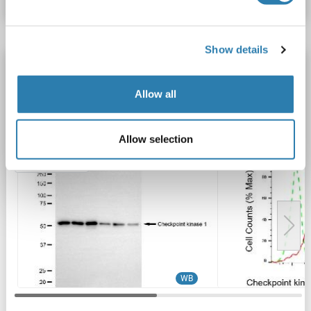
Show details
Recombinant CHEK1 anticorps
KD Validated
CHEK1
Reactivité: Humain
WB, FACS
Allow all
Hôte: Lapin
Monoclonal
25GB2815
unconjugated
Recombinant Antibody
Allow selection
3 images
WB