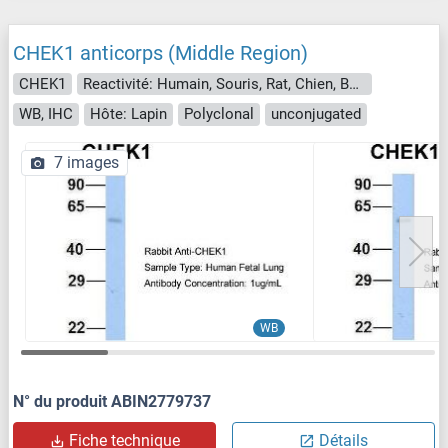
CHEK1 anticorps (Middle Region)
CHEK1
Reactivité: Humain, Souris, Rat, Chien, Boeuf (Vache), Lapin, Cheval, Cobaye
WB, IHC
Hôte: Lapin
Polyclonal
unconjugated
7 images
WB
N° du produit ABIN2779737
Fiche technique
Détails