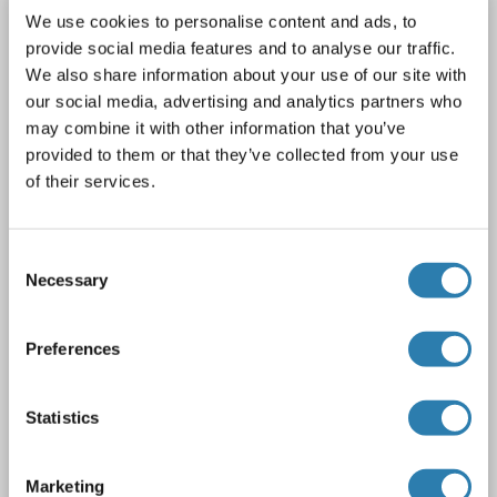
Recombinant CHEK1 anticorps (pSer280)
We use cookies to personalise content and ads, to
provide social media features and to analyse our traffic.
KD Validated
CHEK1
Reactivité: Humain
WB, FACS
We also share information about your use of our site with
Hôte: Lapin
Monoclonal
25GB3390
unconjugated
our social media, advertising and analytics partners who
Recombinant Antibody
may combine it with other information that you’ve
provided to them or that they’ve collected from your use
3 images
of their services.
Consent
Necessary
Selection
Preferences
WB
Statistics
N° du produit ABIN7798037
Fiche technique
Détails
Marketing