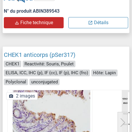
N° du produit ABIN389543
Fiche technique
Détails
CHEK1 anticorps (pSer317)
CHEK1
Reactivité: Souris, Poulet
ELISA, ICC, IHC (p), IF (cc), IF (p), IHC (fro)
Hôte: Lapin
Polyclonal
unconjugated
2 images