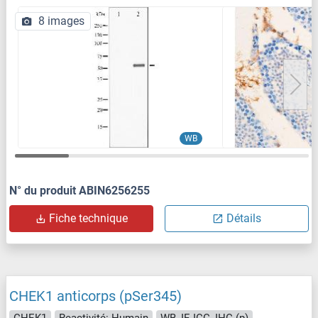
8 images
WB
N° du produit ABIN6256255
Fiche technique
Détails
CHEK1 anticorps (pSer345)
CHEK1
Reactivité: Humain
WB, IF, ICC, IHC (p)