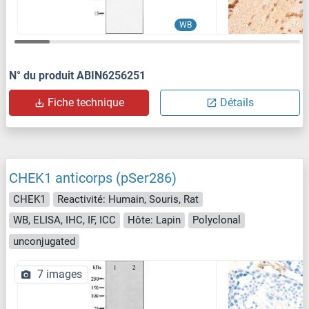
WB
N° du produit ABIN6256251
Fiche technique
Détails
CHEK1 anticorps (pSer286)
CHEK1
Reactivité: Humain, Souris, Rat
WB, ELISA, IHC, IF, ICC
Hôte: Lapin
Polyclonal
unconjugated
7 images