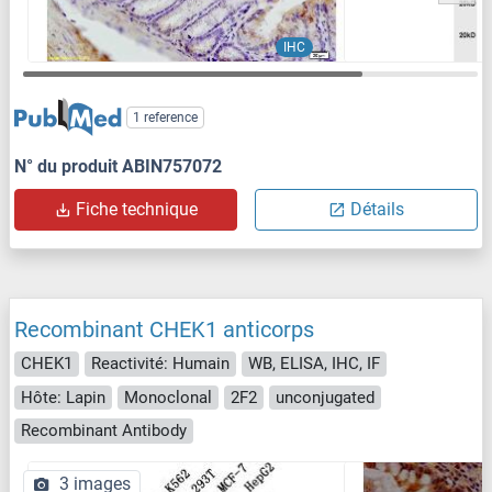
IHC
1 reference
N° du produit ABIN757072
Fiche technique
Détails
Recombinant CHEK1 anticorps
CHEK1
Reactivité: Humain
WB, ELISA, IHC, IF
Hôte: Lapin
Monoclonal
2F2
unconjugated
Recombinant Antibody
3 images