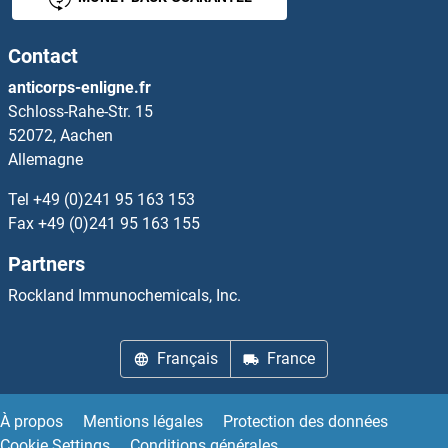
Chemokine (C-X-C Motif) Receptor 4 Anticorps
Contact
CHERP Anticorps
anticorps-enligne.fr
Schloss-Rahe-Str. 15
CHGB Anticorps
52072, Aachen
Allemagne
CHI3L1 Anticorps
Tel
+49 (0)241 95 163 153
CHI3L2 Anticorps
Fax
+49 (0)241 95 163 155
Partners
CHI3L3 Anticorps
Rockland Immunochemicals, Inc.
CHIA Anticorps
Français
France
CHIC2 Anticorps
CHID1 Anticorps
À propos
Mentions légales
Protection des données
Cookie Settings
Conditions générales