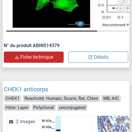
IF
N° du produit ABIN514379
Fiche technique
Détails
CHEK1 anticorps
CHEK1
Reactivité: Humain, Souris, Rat, Chien
WB, IHC
Hôte: Lapin
Polyclonal
unconjugated
2 images