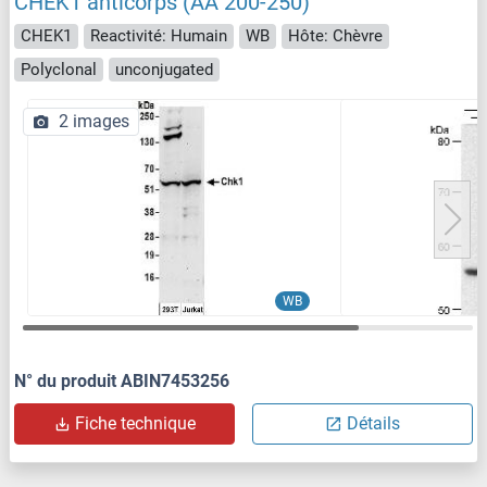
CHEK1 anticorps (AA 200-250)
CHEK1
Reactivité: Humain
WB
Hôte: Chèvre
Polyclonal
unconjugated
2 images
WB
N° du produit ABIN7453256
Fiche technique
Détails