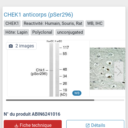
CHEK1 anticorps (pSer296)
CHEK1
Reactivité: Humain, Souris, Rat
WB, IHC
Hôte: Lapin
Polyclonal
unconjugated
2 images
WB
N° du produit ABIN6241016
Fiche technique
Détails