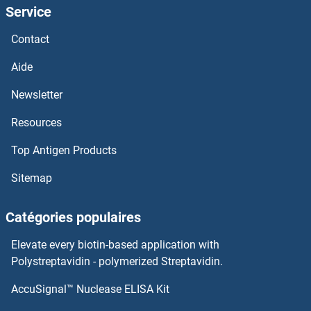
Service
CHD1 Anticorps
Contact
CHCHD6 Anticorps
Aide
CHCHD4 Anticorps
Newsletter
Resources
CHCHD3 Anticorps
Top Antigen Products
Charged Multivesicular Body Protein 2B Anticorps
Sitemap
Chaperonin GroEL Anticorps
Catégories populaires
Chaperonin Containing TCP1, Subunit 5 (Epsilon) Anticorps
Elevate every biotin-based application with
CHAF1B Anticorps
Polystreptavidin - polymerized Streptavidin.
AccuSignal™ Nuclease ELISA Kit
CHAF1A Anticorps