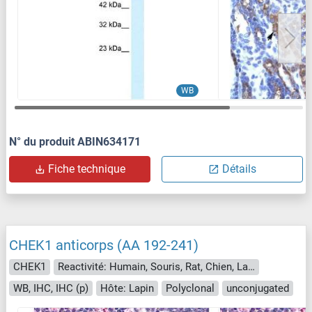
WB
N° du produit ABIN634171
Fiche technique
Détails
CHEK1 anticorps (AA 192-241)
CHEK1
Reactivité: Humain, Souris, Rat, Chien, Lapin, Cheval, Singe, Poisson zèbre (Danio rerio), Roussette (Chauve-souris)
WB, IHC, IHC (p)
Hôte: Lapin
Polyclonal
unconjugated