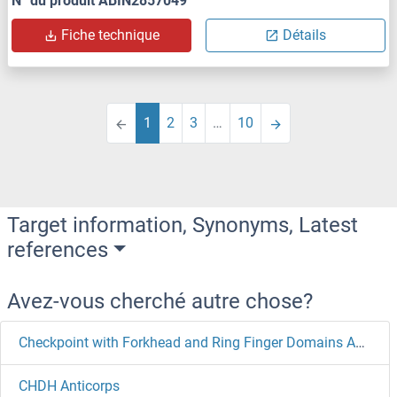
N° du produit ABIN2857049
Fiche technique
Détails
1
2
3
…
10
Target information, Synonyms, Latest
references
Avez-vous cherché autre chose?
Checkpoint with Forkhead and Ring Finger Domains Anticorps
CHDH Anticorps