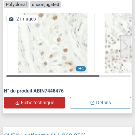
Polyclonal
unconjugated
2 images
IHC
N° du produit ABIN7448476
Fiche technique
Détails