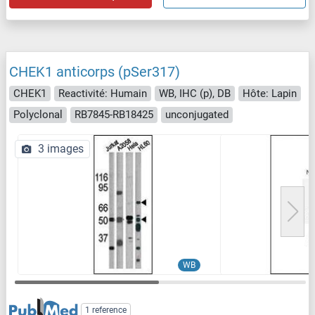
CHEK1 anticorps (pSer317)
CHEK1
Reactivité: Humain
WB, IHC (p), DB
Hôte: Lapin
Polyclonal
RB7845-RB18425
unconjugated
3 images
WB
1 reference