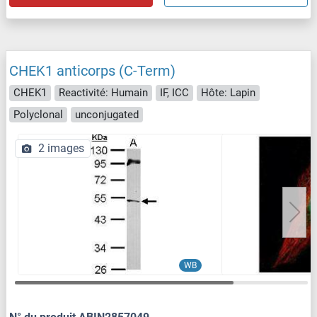
CHEK1 anticorps (C-Term)
CHEK1
Reactivité: Humain
IF, ICC
Hôte: Lapin
Polyclonal
unconjugated
2 images
WB