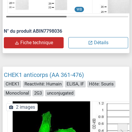
WB
N° du produit ABIN7798036
Fiche technique
Détails
CHEK1 anticorps (AA 361-476)
CHEK1
Reactivité: Humain
ELISA, IF
Hôte: Souris
Monoclonal
2G3
unconjugated
2 images