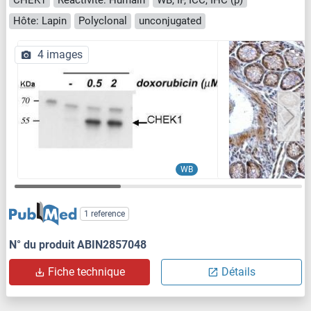
Hôte: Lapin
Polyclonal
unconjugated
4 images
WB
1 reference
N° du produit ABIN2857048
Fiche technique
Détails