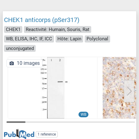
CHEK1 anticorps (pSer317)
CHEK1
Reactivité: Humain, Souris, Rat
WB, ELISA, IHC, IF, ICC
Hôte: Lapin
Polyclonal
unconjugated
10 images
WB
1 reference