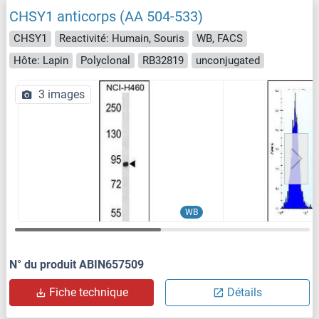
CHSY1 anticorps (AA 504-533)
CHSY1
Reactivité: Humain, Souris
WB, FACS
Hôte: Lapin
Polyclonal
RB32819
unconjugated
3 images
WB
N° du produit ABIN657509
Fiche technique
Détails