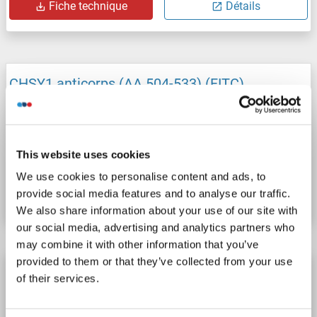
Fiche technique
Détails
CHSY1 anticorps (AA 504-533) (FITC)
CHSY1
Reactivité: Humain, Souris
WB, ELISA, FACS
Hôte: Lapin
Polyclonal
FITC
This website uses cookies
N° du produit ABIN1970785
We use cookies to personalise content and ads, to
Fiche technique
Détails
provide social media features and to analyse our traffic.
We also share information about your use of our site with
our social media, advertising and analytics partners who
may combine it with other information that you’ve
provided to them or that they’ve collected from your use
CHSY1 anticorps (AA 504-533) (HRP)
of their services.
CHSY1
Reactivité: Humain, Souris
WB, ELISA, FACS
Hôte: Lapin
Polyclonal
HRP