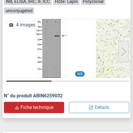
WB, ELISA, IHC, IF, ICC
Hôte: Lapin
Polyclonal
unconjugated
4 images
WB
N° du produit ABIN6259032
Fiche technique
Détails