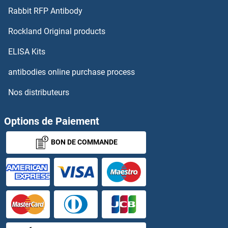
Rabbit RFP Antibody
CHSY3 Anticorps
Rockland Original products
ChT Anticorps
ELISA Kits
CHTF8 Anticorps
antibodies online purchase process
Nos distributeurs
CHURC1 Anticorps
Chymotrypsin Anticorps
Options de Paiement
BON DE COMMANDE
CIAO1 Anticorps
CIAPIN1 Anticorps
CIB1 Anticorps
CIB2 Anticorps