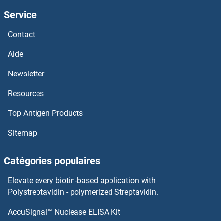
Service
CHST12 Anticorps
Contact
CHST11 Anticorps
Aide
CHST10 Anticorps
Newsletter
Resources
CHST1 Anticorps
Top Antigen Products
Chromosome X Open Reading Frame 27 Anticorps
Sitemap
Chromosome 7 Open Reading Frame 20 Anticorps
Catégories populaires
Chromosome 6 Open Reading Frame 170 Anticorps
Elevate every biotin-based application with
Chromosome 6 Open Reading Frame 134 Anticorps
Polystreptavidin - polymerized Streptavidin.
AccuSignal™ Nuclease ELISA Kit
Chromosome 6 Open Reading Frame 120 Anticorps