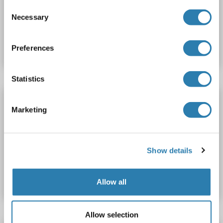
Consent
Necessary
Selection
N° du produit ABIN1972729
Fiche technique
Détails
Preferences
Statistics
CHSY1 anticorps (AA 504-533) (PE)
Marketing
CHSY1
Reactivité: Humain, Souris
WB, ELISA, FACS
Hôte: Lapin
Polyclonal
PE
Show details
N° du produit ABIN1975366
Fiche technique
Détails
Allow all
Allow selection