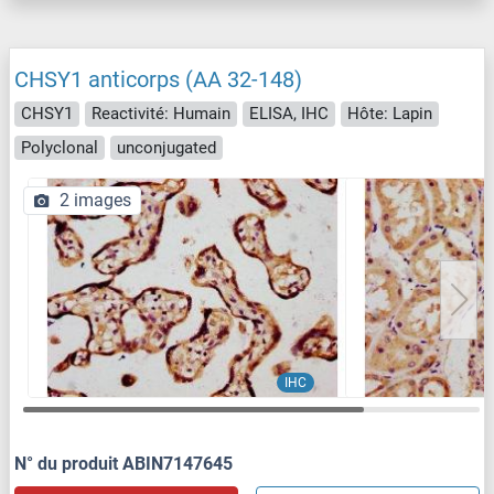
CHSY1 anticorps (AA 32-148)
CHSY1
Reactivité: Humain
ELISA, IHC
Hôte: Lapin
Polyclonal
unconjugated
2 images
IHC
N° du produit ABIN7147645