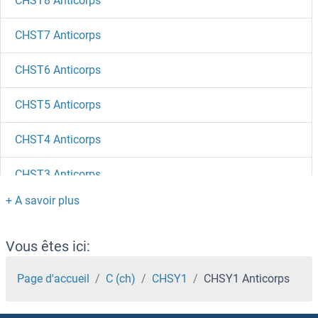
CHST8 Anticorps
CHST7 Anticorps
CHST6 Anticorps
CHST5 Anticorps
CHST4 Anticorps
CHST3 Anticorps
CHST2 Anticorps
CHST15 Anticorps
Vous êtes ici:
CHST14 Anticorps
Page d'accueil
C (ch)
CHSY1
CHSY1 Anticorps
CHST13 Anticorps