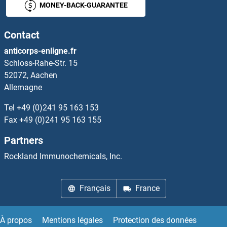
MONEY-BACK-GUARANTEE
CIB3 Anticorps
Contact
CIC Anticorps
anticorps-enligne.fr
Schloss-Rahe-Str. 15
CIDEA Anticorps
52072, Aachen
Allemagne
CIDEB Anticorps
Tel
+49 (0)241 95 163 153
CIDEC Anticorps
Fax
+49 (0)241 95 163 155
Partners
CIITA Anticorps
Rockland Immunochemicals, Inc.
CILP Anticorps
Français
France
Cilp2 Anticorps
Cingulin Anticorps
À propos
Mentions légales
Protection des données