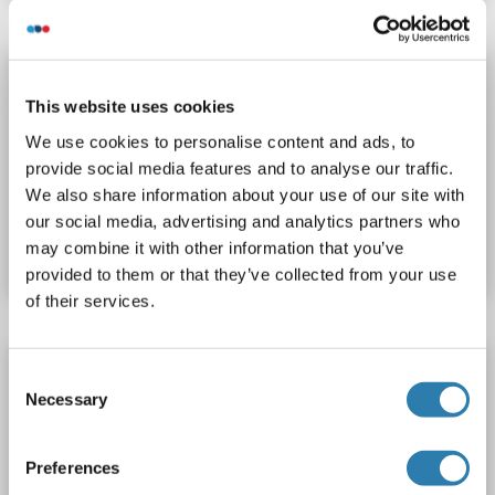
CMTM8 Kit ELISA
This website uses cookies
CMTM8
Reactivité: Lapin
Colorimetric
We use cookies to personalise content and ads, to
Cell Culture Supernatant, Plasma, Serum, Tissue Homogenate
provide social media features and to analyse our traffic.
We also share information about your use of our site with
N° du produit ABIN774548
our social media, advertising and analytics partners who
may combine it with other information that you’ve
Fiche technique
Détails
provided to them or that they’ve collected from your use
of their services.
CMTM8 Kit ELISA
Consent
Necessary
Selection
CMTM8
Reactivité: Porc
Colorimetric
Cell Culture Supernatant, Plasma, Serum, Tissue Homogenate
Preferences