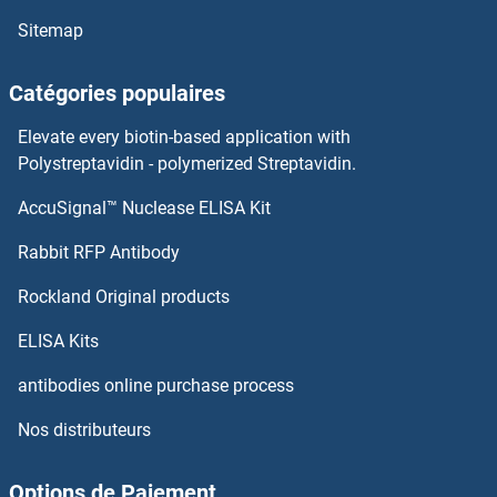
CLOCK Kits ELISA
Sitemap
CLN3 Kits ELISA
Catégories populaires
CLMP Kits ELISA
Elevate every biotin-based application with
Polystreptavidin - polymerized Streptavidin.
CLK3 Kits ELISA
AccuSignal™ Nuclease ELISA Kit
CNBP Kits ELISA
Rabbit RFP Antibody
CNDP1 Kits ELISA
Rockland Original products
CNDP2 Kits ELISA
ELISA Kits
antibodies online purchase process
CNN1 Kits ELISA
Nos distributeurs
CNN2 Kits ELISA
Options de Paiement
CNN3 Kits ELISA