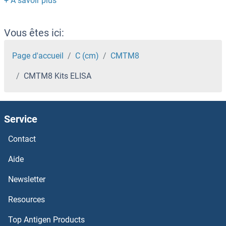
CMAS Kits ELISA
CMA1 Kits ELISA
Vous êtes ici:
Clusterin-Like 1 (Retinal) Kits ELISA
Page d'accueil
C (cm)
CMTM8
CMTM8 Kits ELISA
Clusterin Kits ELISA
CLUAP1 Kits ELISA
Service
CLPTM1 Kits ELISA
Contact
CLPS Kits ELISA
Aide
Newsletter
CLPP Kits ELISA
Resources
CLPB Kits ELISA
Top Antigen Products