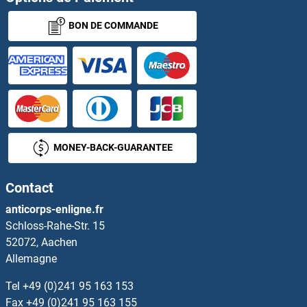
BON DE COMMANDE
CNOT2 Kits ELISA
Cnpase Kits ELISA
CNPY2/MSAP Kits ELISA
CNR1 Kits ELISA
MONEY-BACK-GUARANTEE
CNR2 Kits ELISA
Contact
Cnrip1 Kits ELISA
anticorps-enligne.fr
Schloss-Rahe-Str. 15
CNTF Kits ELISA
52072, Aachen
Allemagne
CNTF Receptor alpha Kits ELISA
Tel
+49 (0)241 95 163 153
CNTN2 Kits ELISA
Fax
+49 (0)241 95 163 155