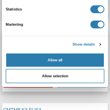
N° du produit ABIN778465
Statistics
Fiche technique
Détails
Marketing
CMTM8 Kit ELISA
Show details
CMTM8
Reactivité: Souris
Colorimetric
Competition ELISA
1.0-25 ng/mL
Cell Culture Supernatant, Plasma, Serum, Tissue Homogenate
Allow all
N° du produit ABIN772961
Allow selection
Fiche technique
Détails
CMTM8 Kit ELISA