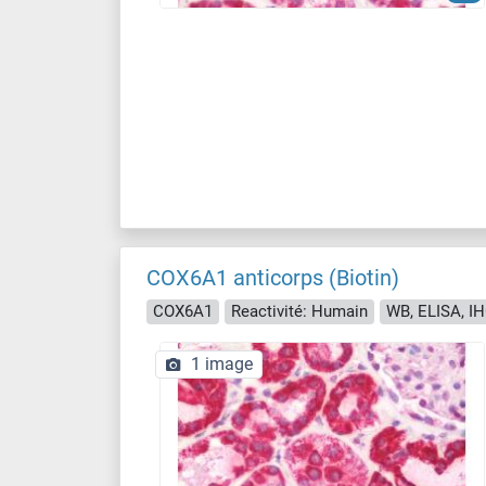
COX6A1 anticorps (Biotin)
COX6A1
Reactivité: Humain
WB, ELISA, IH
1 image