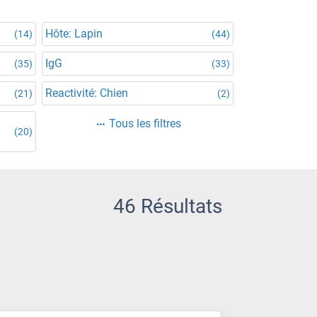
Hôte: Lapin
(14)
(44)
IgG
(35)
(33)
Reactivité: Chien
(21)
(2)
Tous les filtres
(20)
46 Résultats