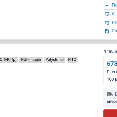
Fi
Aj
Po
Ob
N° du 
C, IHC (p)
Hôte: Lapin
Polyclonal
FITC
678
Plus 
100 
D
Envoi