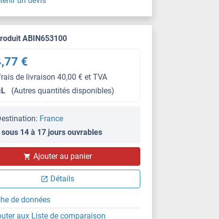
tenir un devis
produit ABIN653100
,77 €
frais de livraison 40,00 € et TVA
μL
(Autres quantités disponibles)
estination:
France
 sous 14 à 17 jours ouvrables
Ajouter au panier
WB
Détails
che de données
outer aux Liste de comparaison