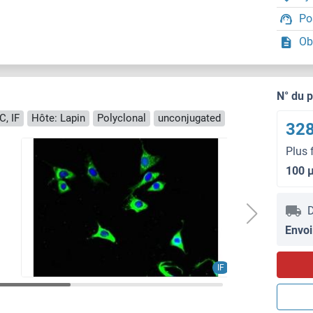
Po
Ob
N° du 
C, IF
Hôte: Lapin
Polyclonal
unconjugated
328
Plus 
100 
D
Envoi
IF