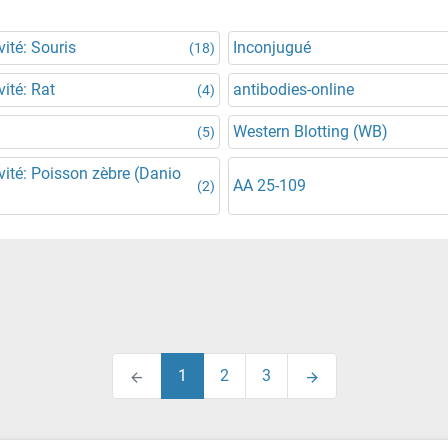
vité: Souris
Inconjugué
(18)
vité: Rat
antibodies-online
(4)
Western Blotting (WB)
(5)
vité: Poisson zèbre (Danio
AA 25-109
(2)
1
2
3