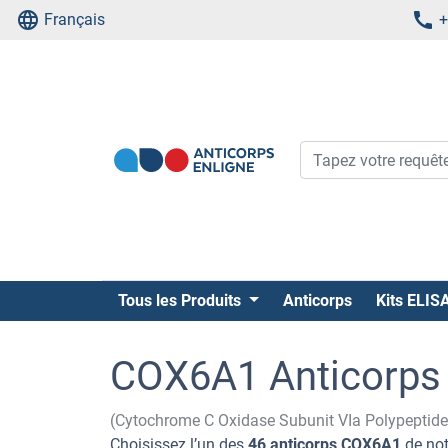
Français
+
Tous les Produits
Anticorps
Kits ELIS
COX6A1 Anticorps
(Cytochrome C Oxidase Subunit VIa Polypeptid
Choisissez l’un des
46 anticorps COX6A1
de not