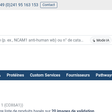
49 (0)241 95 163 153
Contact
Mode IA
A
Protéines
Custom Services
Fournisseurs
Pathway
e 1 (COX6A1))
re liste de produits basés sur
20 images de validation
.