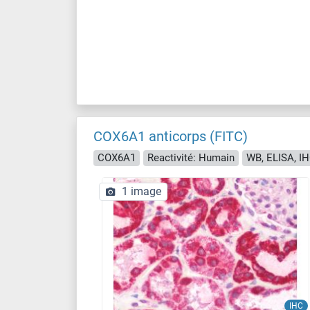
COX6A1 anticorps (FITC)
COX6A1
Reactivité: Humain
WB, ELISA, IH
1 image
IHC