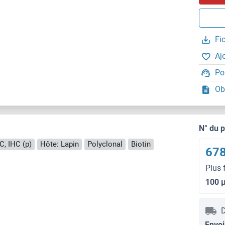
Fi
Aj
Po
Ob
N° du 
C, IHC (p)
Hôte: Lapin
Polyclonal
Biotin
678
Plus 
100 
D
Envoi