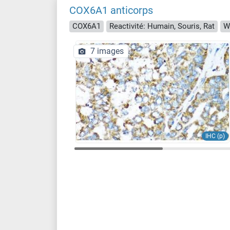
COX6A1 anticorps
COX6A1
Reactivité: Humain, Souris, Rat
W
7 images
IHC (p)