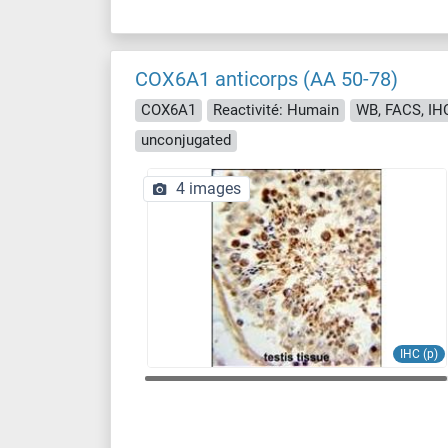
COX6A1 anticorps (AA 50-78)
COX6A1
Reactivité: Humain
WB, FACS, IHC
unconjugated
4 images
IHC (p)