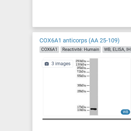
COX6A1 anticorps (AA 25-109)
COX6A1
Reactivité: Humain
WB, ELISA, IH
3 images
WB