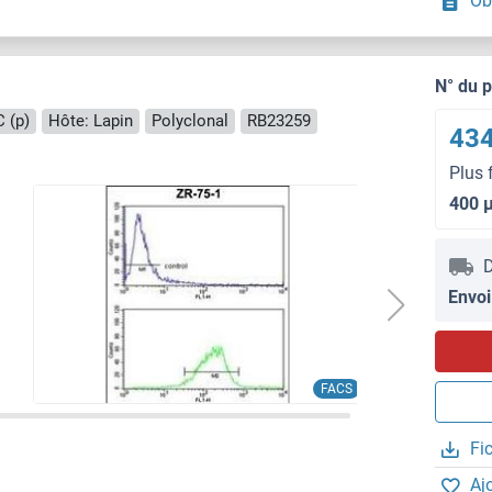
Ob
N° du 
 (p)
Hôte: Lapin
Polyclonal
RB23259
434
Plus 
400 
D
Envoi
FACS
Fi
Aj