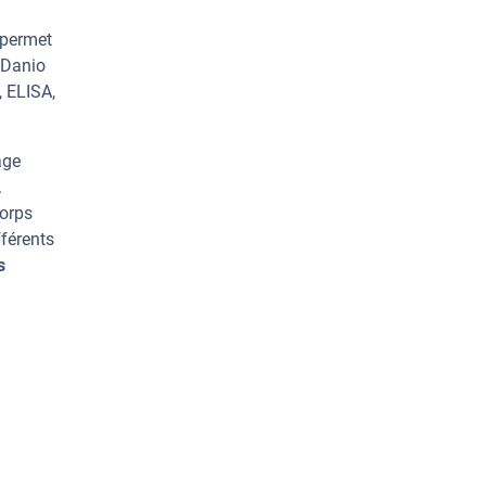
 permet
(Danio
, ELISA,
age
.
corps
férents
s