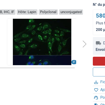
N° du 
B, IHC, IF
Hôte: Lapin
Polyclonal
unconjugated
580
Plus 
200 
D
Envoi
IF
Fi
Aj
Po