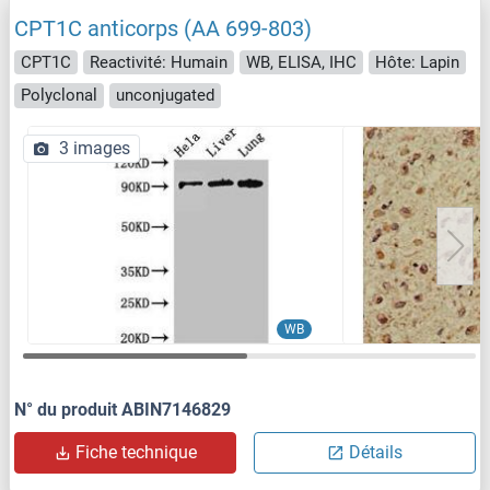
CPT1C anticorps (AA 699-803)
CPT1C
Reactivité: Humain
WB, ELISA, IHC
Hôte: Lapin
Polyclonal
unconjugated
3 images
WB
N° du produit ABIN7146829
Fiche technique
Détails