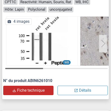
CPT1C
Reactivité: Humain, Souris, Rat
WB, IHC
Hôte: Lapin
Polyclonal
unconjugated
4 images
WB
N° du produit ABIN6261010
Fiche technique
Détails