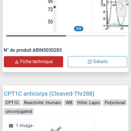
WB
N° du produit ABIN3030283
Fiche technique
Détails
CPT1C anticorps (Cleaved-Thr288)
CPT1C
Reactivité: Humain
WB
Hôte: Lapin
Polyclonal
unconjugated
1 image