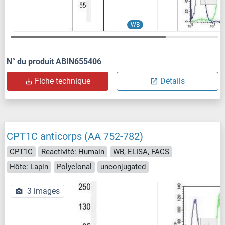
WB
N° du produit ABIN655406
Fiche technique
Détails
CPT1C anticorps (AA 752-782)
CPT1C
Reactivité: Humain
WB, ELISA, FACS
Hôte: Lapin
Polyclonal
unconjugated
3 images