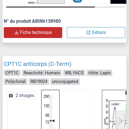
N° du produit ABIN6138980
Fiche technique
Détails
CPT1C anticorps (C-Term)
CPT1C
Reactivité: Humain
WB, FACS
Hôte: Lapin
Polyclonal
RB19024
unconjugated
2 images