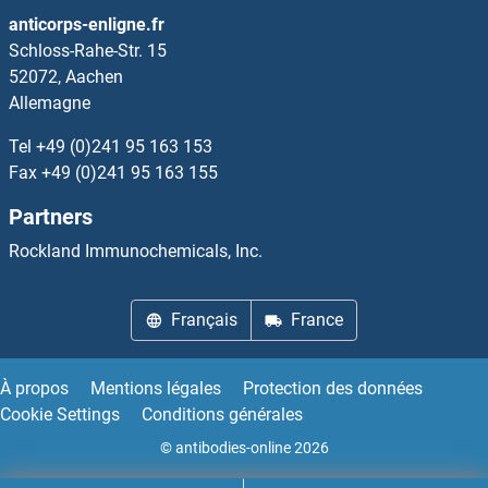
Casein Kinase 1, delta Anticorps
anticorps-enligne.fr
Schloss-Rahe-Str. 15
CASK Anticorps
52072, Aachen
Allemagne
CASKIN2 Anticorps
Tel
+49 (0)241 95 163 153
Fax
+49 (0)241 95 163 155
CasLTR2 Anticorps
Partners
CASP14 Anticorps
Rockland Immunochemicals, Inc.
CASP5 Anticorps
Français
France
Caspase 1 Anticorps
À propos
Mentions légales
Protection des données
Caspase 10 Anticorps
Cookie Settings
Conditions générales
© antibodies-online 2026