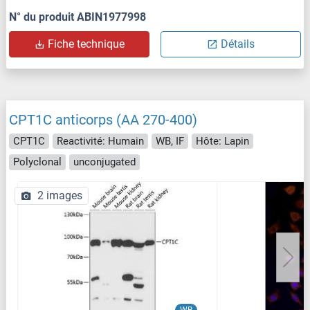
N° du produit ABIN1977998
Fiche technique
Détails
CPT1C anticorps (AA 270-400)
CPT1C
Reactivité: Humain
WB, IF
Hôte: Lapin
Polyclonal
unconjugated
2 images
WB