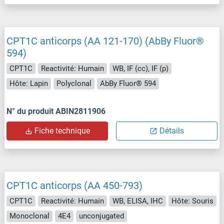
CPT1C anticorps (AA 121-170) (AbBy Fluor®
594)
CPT1C
Reactivité: Humain
WB, IF (cc), IF (p)
Hôte: Lapin
Polyclonal
AbBy Fluor® 594
N° du produit ABIN2811906
Fiche technique
Détails
CPT1C anticorps (AA 450-793)
CPT1C
Reactivité: Humain
WB, ELISA, IHC
Hôte: Souris
Monoclonal
4E4
unconjugated