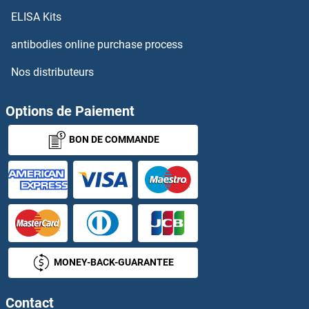
ELISA Kits
CARTPT Anticorps
antibodies online purchase process
CASC1 Anticorps
Nos distributeurs
CASC3 Anticorps
Options de Paiement
CASC4 Anticorps
BON DE COMMANDE
CASC5 Anticorps
Casein Anticorps
Casein alpha S1 Anticorps
Casein alpha-S2 Anticorps
MONEY-BACK-GUARANTEE
Casein Kinase 1 gamma 2 Anticorps
Contact