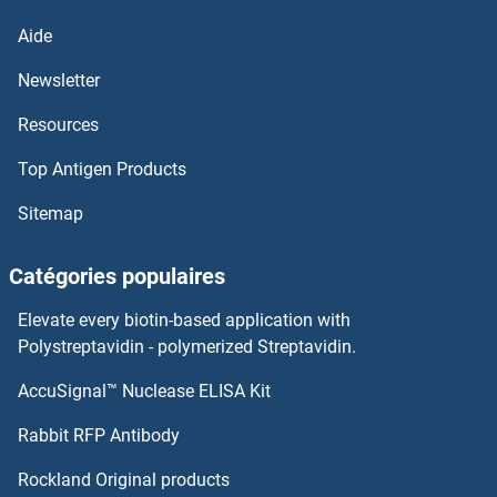
Aide
CARD10 Anticorps
Newsletter
Carboxypeptidase A2 Anticorps
Resources
Carboxy Methyl Lysine Anticorps
Top Antigen Products
Carabin Anticorps
Sitemap
CAPZB Anticorps
Catégories populaires
CAPZA3 Anticorps
Elevate every biotin-based application with
Polystreptavidin - polymerized Streptavidin.
CARNS1 Anticorps
AccuSignal™ Nuclease ELISA Kit
CARS Anticorps
Rabbit RFP Antibody
CARS2 Anticorps
Rockland Original products