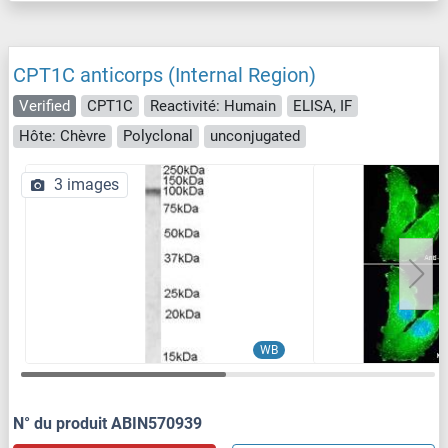
CPT1C anticorps (Internal Region)
Verified
CPT1C
Reactivité: Humain
ELISA, IF
Hôte: Chèvre
Polyclonal
unconjugated
3 images
WB
N° du produit ABIN570939