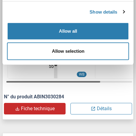
CPT1C
Reactivité: Humain
WB, ELISA
Hôte: Lapin
Polyclonal
unconjugated
Show details
2 images
Allow all
Allow selection
WB
N° du produit ABIN3030284
Fiche technique
Détails