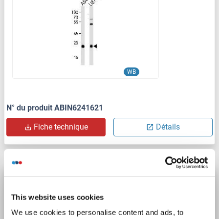
WB
N° du produit ABIN6241621
Fiche technique
Détails
CPT1C anticorps (C-Term)
CPT1C
Reactivité: Humain
WB, FACS, EIA
Hôte: Lapin
This website uses cookies
Polyclonal
unconjugated
We use cookies to personalise content and ads, to