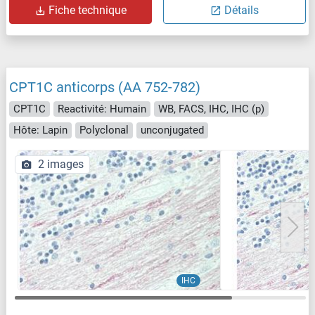
Fiche technique
Détails
CPT1C anticorps (AA 752-782)
CPT1C
Reactivité: Humain
WB, FACS, IHC, IHC (p)
Hôte: Lapin
Polyclonal
unconjugated
2 images
IHC