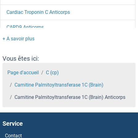
Cardiac Troponin C Anticorps
CARD9 Anticorps
CARD8 Anticorps
CARD6 Anticorps
Vous êtes ici:
CARD18 Anticorps
Page d'accueil
C (cp)
Carnitine Palmitoyltransferase 1C (Brain)
CARD17 Anticorps
Carnitine Palmitoyltransferase 1C (Brain) Anticorps
CARD16 Anticorps
CARD14 Anticorps
Service
CARD11 Anticorps
Contact