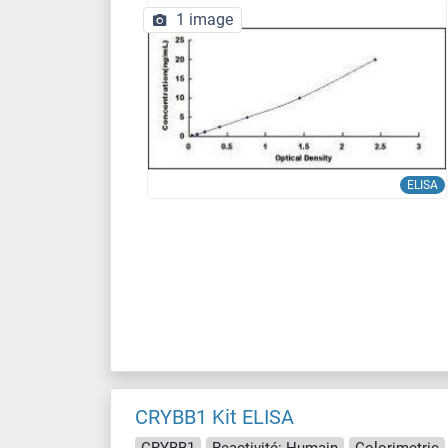
1 image
ELISA
CRYBB1 Kit ELISA
CRYBB1
Reactivité: Humain
Colorimetric