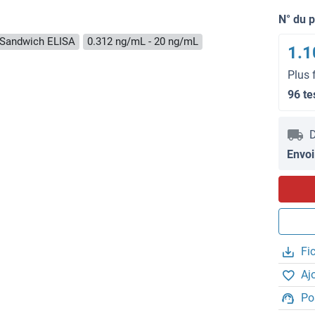
N° du 
Sandwich ELISA
0.312 ng/mL - 20 ng/mL
1.1
Plus 
96 te
D
Envoi
Fi
Aj
Po