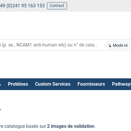
49 (0)241 95 163 153
Contact
Mode IA
A
Protéines
Custom Services
Fournisseurs
Pathway
A
re catalogue basés sur
2 images de validation
.