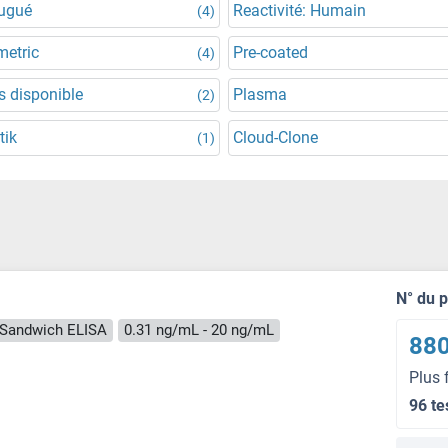
jugué
Reactivité: Humain
(4)
metric
Pre-coated
(4)
 disponible
Plasma
(2)
tik
Cloud-Clone
(1)
N° du 
Sandwich ELISA
0.31 ng/mL - 20 ng/mL
880
Plus 
96 te