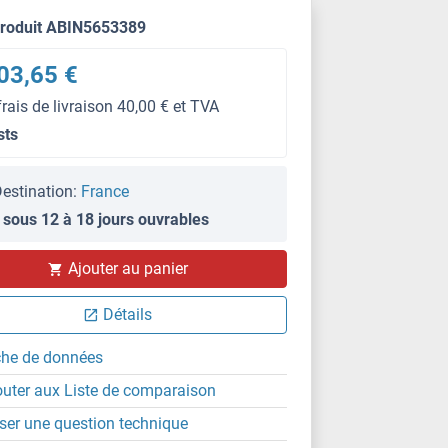
produit ABIN5653389
03,65 €
frais de livraison 40,00 € et TVA
sts
estination:
France
 sous 12 à 18 jours ouvrables
Ajouter au panier
Détails
che de données
outer aux Liste de comparaison
ser une question technique