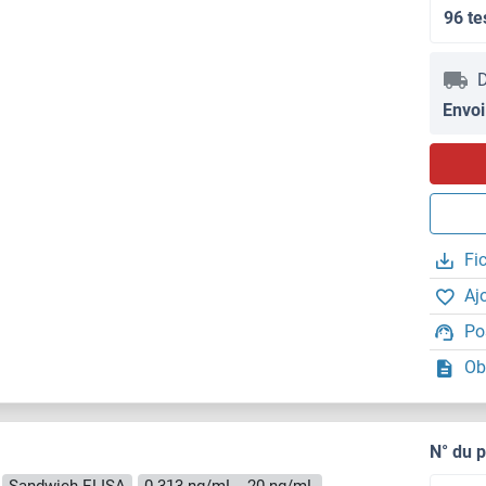
96 te
D
Envoi
Fi
Aj
Po
Ob
N° du 
Sandwich ELISA
0.313 ng/mL - 20 ng/mL