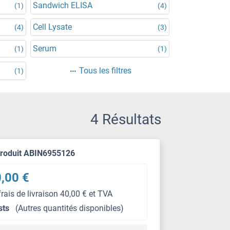
Sandwich ELISA
(1)
(4)
Cell Lysate
(4)
(3)
Serum
(1)
(1)
Tous les filtres
(1)
4 Résultats
produit ABIN6955126
,00 €
frais de livraison 40,00 € et TVA
sts
(Autres quantités disponibles)