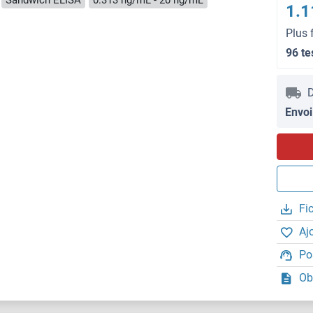
1.1
Plus 
96 te
D
Envoi
Fi
Aj
Po
Ob