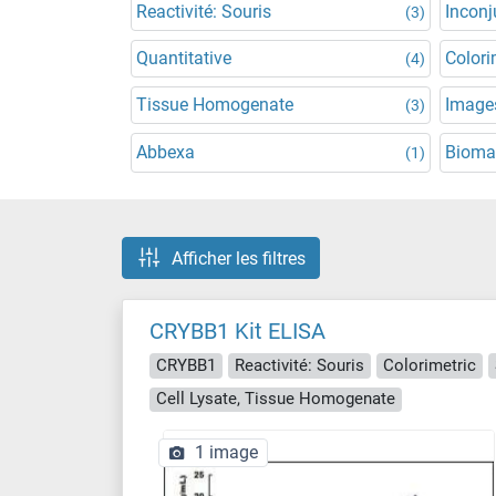
Reactivité: Souris
Incon
(3)
Quantitative
Colori
(4)
Tissue Homogenate
Images
(3)
Abbexa
Bioma
(1)
Afficher les filtres
CRYBB1 Kit ELISA
CRYBB1
Reactivité: Souris
Colorimetric
Cell Lysate, Tissue Homogenate
1 image