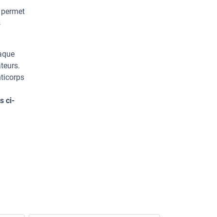
e permet
s
haque
teurs.
ticorps
s ci-