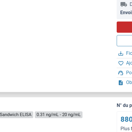
D
Envoi
Fi
Aj
Po
Ob
N° du 
Sandwich ELISA
0.31 ng/mL - 20 ng/mL
880
Plus 