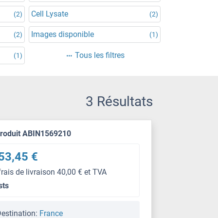
Cell Lysate
(2)
(2)
Images disponible
(2)
(1)
Tous les filtres
(1)
3 Résultats
produit ABIN1569210
53,45 €
frais de livraison 40,00 € et TVA
sts
estination:
France