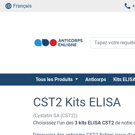
Français
+
Tous les Produits
Anticorps
Kits ELIS
CST2 Kits ELISA
(Cystatin SA (CST2))
Choisissez l’un des
3 kits ELISA CST2
de notre 
Découvrez des anticorps CST2 fiables issus d’un