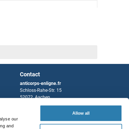
Contact
anticorps-enligne.fr
Schloss-Rahe-Str. 15
52072, Aachen
Allemagne
Allow all
Tel
+49 (0)241 95 163 153
alyse our
Fax
+49 (0)241 95 163 155
ing and