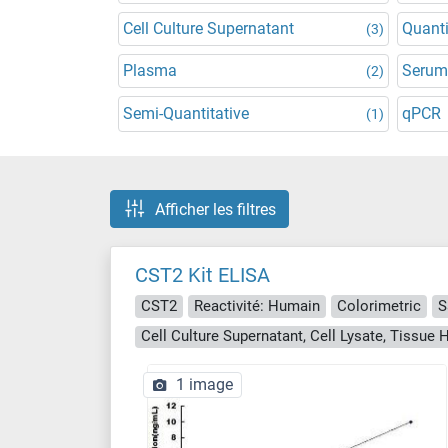
Cell Culture Supernatant
Quanti
(3)
Plasma
Serum
(2)
Semi-Quantitative
qPCR
(1)
Afficher les filtres
CST2 Kit ELISA
CST2
Reactivité: Humain
Colorimetric
S
Cell Culture Supernatant, Cell Lysate, Tissu
1 image