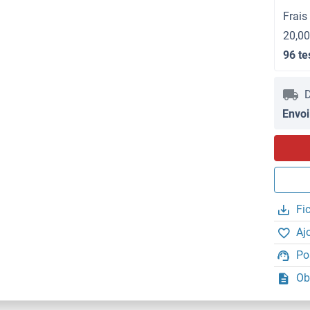
Frais
20,00
96 te
D
Envoi
Fi
Aj
Po
Ob