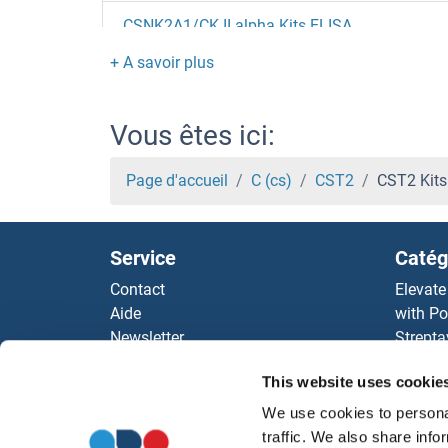
CSNK2A1/CK II alpha Kits ELISA
CSNK1A1 Kits ELISA
CSN3 Kits ELISA
Vous êtes ici:
CSN2 Kits ELISA
Page d'accueil
C (cs)
CST2
CST2 Kits
CSK Kits ELISA
Service
Catég
CSH1 Kits ELISA
Contact
Elevate
Aide
with Po
CSGALNACT1 Kits ELISA
Newsletter
Strepta
Resources
AccuSi
CSF3R Kits ELISA
This website uses cookie
Top Antigen Products
Rabbit
Sitemap
Rocklan
We use cookies to personal
CSF2RB2 Kits ELISA
ELISA K
traffic. We also share info