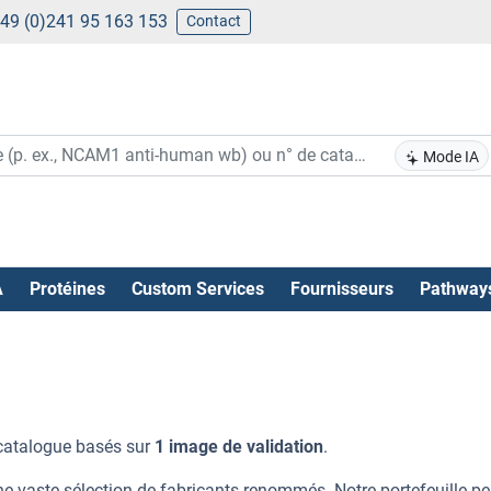
49 (0)241 95 163 153
Contact
Mode IA
A
Protéines
Custom Services
Fournisseurs
Pathway
catalogue basés sur
1 image de validation
.
e vaste sélection de fabricants renommés. Notre portefeuille p