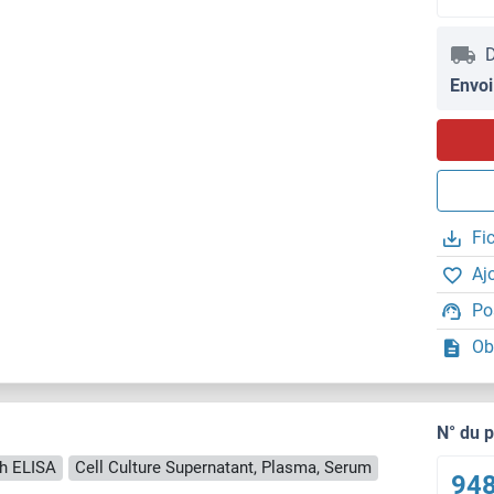
D
Envoi
Fi
Aj
Po
Ob
N° du 
h ELISA
Cell Culture Supernatant, Plasma, Serum
948