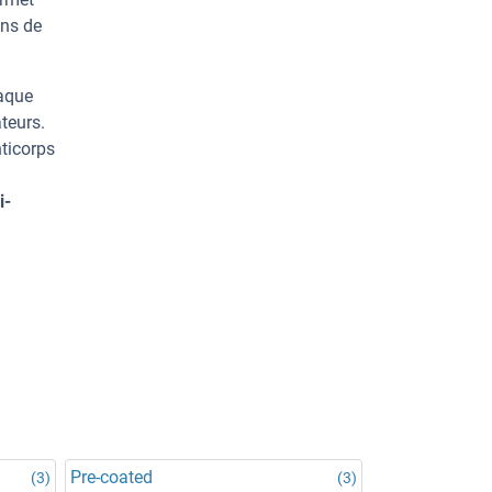
ons de
haque
teurs.
ticorps
i-
Pre-coated
(3)
(3)