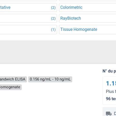
tative
Colorimetric
(2)
RayBiotech
(2)
Tissue Homogenate
(1)
N° du 
andwich ELISA
0.156 ng/mL - 10 ng/mL
1.1
e Homogenate
Plus 
96 te
D