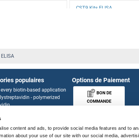
CST9 Kits ELISA
CSTA Kits ELISA
CSTB Kits ELISA
CSTF1 Kits ELISA
 ELISA
CTAG1A Kits ELISA
ories populaires
Options de Paiement
CTAG1B Kits ELISA
 every biotin-based application
BON DE
lystreptavidin - polymerized
CTAGE1 Kits ELISA
COMMANDE
vidin.
gnal™ Nuclease ELISA Kit
CTBP1 Kits ELISA
s
 RFP Antibody
MONEY-BACK-
d Original products
ise content and ads, to provide social media features and to an
CTBP2 Kits ELISA
its
GUARANTEE
rmation about your use of our site with our social media, advertis