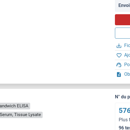
Envoi
Fi
Aj
Po
Ob
N° du 
andwich ELISA
576
, Serum, Tissue Lysate
Plus 
96 te