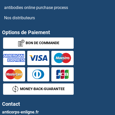
DCAF12L1 Kits ELISA
antibodies online purchase process
Nos distributeurs
DCAKD Kits ELISA
DCC Kits ELISA
Options de Paiement
BON DE COMMANDE
DCI Kits ELISA
DCK Kits ELISA
DCLK1 Kits ELISA
DCPS Kits ELISA
MONEY-BACK-GUARANTEE
DcR1 Kits ELISA
Contact
DcR2 Kits ELISA
anticorps-enligne.fr