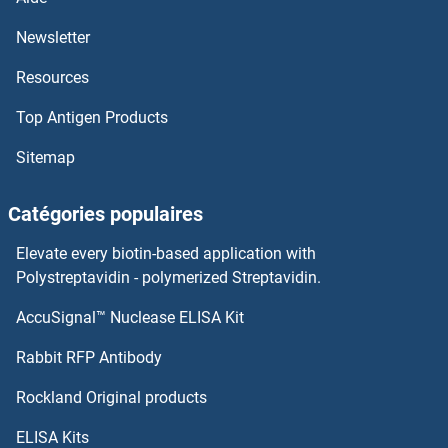
DAK Kits ELISA
Newsletter
Resources
DAD1 Kits ELISA
Top Antigen Products
DACH2 Kits ELISA
Sitemap
DACH1 Kits ELISA
Catégories populaires
DAB2 Kits ELISA
Elevate every biotin-based application with
DAB1 Kits ELISA
Polystreptavidin - polymerized Streptavidin.
AccuSignal™ Nuclease ELISA Kit
DAAM1 Kits ELISA
Rabbit RFP Antibody
DBT Kits ELISA
Rockland Original products
DC-SIGN/CD209 Kits ELISA
ELISA Kits