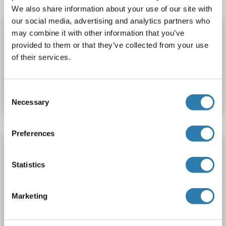
We also share information about your use of our site with
our social media, advertising and analytics partners who
DBP Kit ELISA
may combine it with other information that you’ve
DBP
Reactivité: Rat
Colorimetric
provided to them or that they’ve collected from your use
of their services.
N° du produit ABIN1129103
Fiche technique
Détails
Consent
Necessary
Selection
Preferences
DBP Kit ELISA
DBP
Reactivité: Humain
Colorimetric
Statistics
N° du produit ABIN1129101
Marketing
Fiche technique
Détails