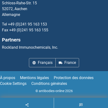
Schloss-Rahe-Str. 15
DCST1 Kits ELISA
52072, Aachen
Allemagne
DCT Kits ELISA
Tel
+49 (0)241 95 163 153
DCTPP1 Kits ELISA
Fax
+49 (0)241 95 163 155
Partners
DCXR Kits ELISA
Rockland Immunochemicals, Inc.
DDAH1 Kits ELISA
Français
France
DDAH2 Kits ELISA
DDB1 Kits ELISA
À propos
Mentions légales
Protection des données
Cookie Settings
Conditions générales
DDB2 Kits ELISA
© antibodies-online 2026
DDC Kits ELISA