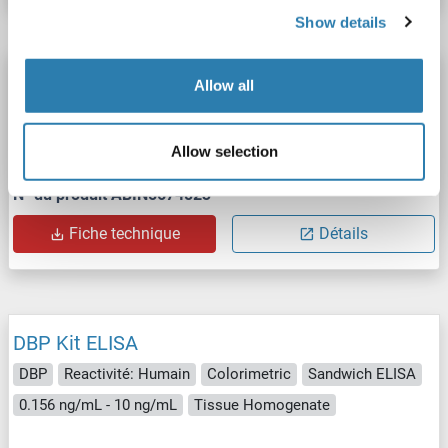
Show details
DBP Kit ELISA
Allow all
DBP
Reactivité: Souris
Colorimetric
Sandwich ELISA
0.156 ng/mL - 10 ng/mL
Tissue Homogenate
Allow selection
N° du produit ABIN5674823
Fiche technique
Détails
DBP Kit ELISA
DBP
Reactivité: Humain
Colorimetric
Sandwich ELISA
0.156 ng/mL - 10 ng/mL
Tissue Homogenate